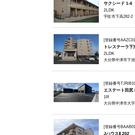
サクシード 1-6
2LDK
宇佐市下高282-2
登録番号AAZC018
トレステーラ下池
2LDK
大分県中津市下池永
登録番号TJRIB1
エステート田尻 B
1R
大分県中津市大字田
登録番号BAAB012
JハウスⅡ 202