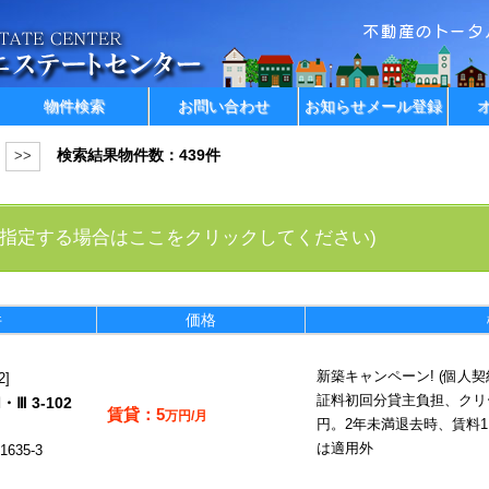
物件検索
お問い合わせ
お知らせメール登録
検索結果物件数：439件
>>
指定する場合はここをクリックしてください)
件
価格
新築キャンペーン! (個人
2
証料初回分貸主負担、クリー
Ⅲ 3-102
5
万円/月
円。2年未満退去時、賃料
は適用外
35-3