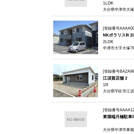
1LDK
大分県中津市大塚7
登録番号AAAA000
NKポラリスⅡI 2
2LDK
中津市大字大塚799
登録番号BAZA99
江須賀店舗 2
1R
大分県宇佐市江須賀
登録番号AAAA122
東堀端月極駐車場
大分県中津市東堀