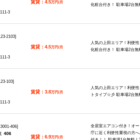
4.5
万円/月
化粧台付き！ 駐車場2台無
11-3
3-2103
人気の上田エリア！利便性
4.5
万円/月
化粧台付き！ 駐車場2台無
11-3
3-103
人気の上田エリア！利便性良
3.8
万円/月
トタイプ☆彡 駐車場2台無
11-3
全居室エアコン付き！オー
001-406
庁に近く利便性重視の方へ
 406
6.9
万円/月
付き！！ 駐車場1台無料！2