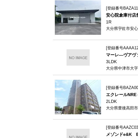
登録番号BAZA111
安心院倉庫付店
1R
大分県宇佐市安心
登録番号AAAA12
マーレ―ヴアヴァ
3LDK
大分県中津市大字蛎
登録番号BAZA009
エクレールNRE 
2LDK
大分県豊後高田市新
登録番号AAZC035
メゾンドe&K B