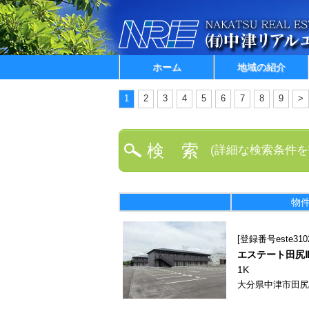
ホーム
地域の紹介
1
2
3
4
5
6
7
8
9
>
検 索
(詳細な検索条件を
物
登録番号este310
エステート田尻Ⅱ・
1K
大分県中津市田尻16