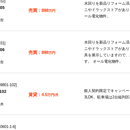
32
水回りを新品リフォーム済
05
898
ニやドラックストアがあり
万円
ール電化物件。
市
水回りを新品リフォーム済
31
ニやドラックストアがあり
06
898
万円
具を展示していますので、
す。 オール電化物件。
市
801-102
個人契約限定でキャンペー
02
4.5
万円/月
3LDK、駐車場は2台縦列
水
601-1-6