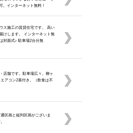
受信可。インターネット無料！
ウス施工の賃貸住宅です。 高い
届けします。 インターネット無
は対面式♪ 駐車場2台分無
・店舗です。駐車場広々。柳ヶ
 エアコン2基付き。（飲食は不
普通区画と縦列区画がございま
す。