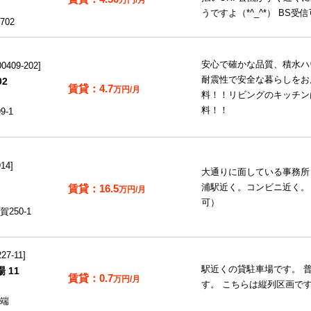
うですよ（*^_^*） BS
02
安心で確かな品質、積水ハ
409-202
耐震性で安全な暮らしをお
02
4.7
万円/月
料！！リビングのキッチン
料！！
-1
14
大通りに面している事務所
16.5
浦駅近く。コンビニ近く。
万円/月
可）
250-1
7-11
駅近くの貸駐車場です。 
 11
0.7
万円/月
す。 こちらは縦列区画で
端