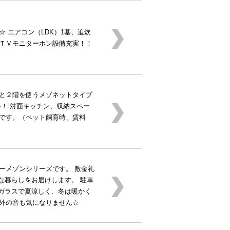
 エアコン（LDK）1基、追炊
ＴＶモニターホン設備充実！！
と２階を使うメゾネットタイプ
料！ 対面キッチン、収納スペー
です。（ペット飼育時、賃料
ーメゾンシリーズです。 敷金礼
な暮らしをお届けします。 駐車
層ガラスで夏涼しく、冬は暖かく
外の音も気になりません☆