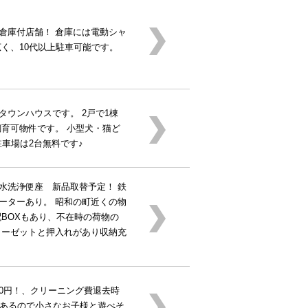
倉庫付店舗！ 倉庫には電動シャ
広く、10代以上駐車可能です。
タウンハウスです。 2戸で1棟
飼育可物件です。 小型犬・猫ど
駐車場は2台無料です♪
水洗浄便座 新品取替予定！ 鉄
ーターあり。 昭和の町近くの物
配BOXもあり、不在時の荷物の
ローゼットと押入れがあり収納充
0円！、クリーニング費退去時
にあるので小さなお子様と遊べそ