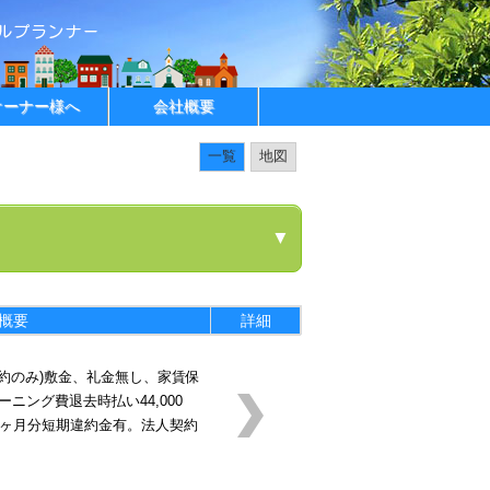
オーナー様へ
会社概要
一覧
地図
▼
概要
詳細
契約のみ)敷金、礼金無し、家賃保
ニング費退去時払い44,000
1ヶ月分短期違約金有。法人契約