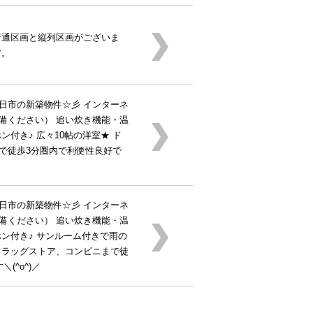
普通区画と縦列区画がございま
す。
市四日市の新築物件☆彡 インターネ
備ください） 追い炊き機能・温
ン付き♪ 広々10帖の洋室★ ド
で徒歩3分圏内で利便性良好で
市四日市の新築物件☆彡 インターネ
備ください） 追い炊き機能・温
ン付き♪ サンルーム付きで雨の
ドラッグストア、コンビニまで徒
(^o^)／