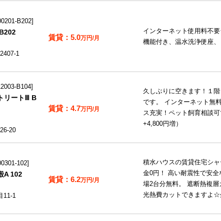
201-B202
インターネット使用料不要☆
202
5.0
万円/月
機能付き、温水洗浄便座、
07-1
003-B104
久しぶりに空きます！１階
リートⅢ B
です。 インターネット無
4.7
万円/月
ス充実！ペット飼育相談可
+4,800円増）
6-20
積水ハウスの賃貸住宅シャ
301-102
金0円！ 高い耐震性で安全
 102
6.2
万円/月
場2台分無料。 遮断熱複
光熱費カットできますよ☆
11-1