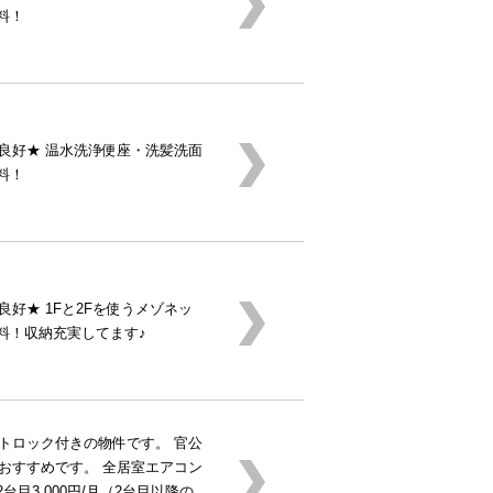
料！
良好★ 温水洗浄便座・洗髪洗面
料！
好★ 1Fと2Fを使うメゾネッ
料！収納充実してます♪
トロック付きの物件です。 官公
おすすめです。 全居室エアコン
台目3,000円/月（2台目以降の