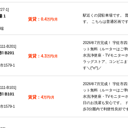
7-1
駅近くの貸駐車場です。 
 1
0.4
万円/月
す。 こちらは普通区画で
端
2026年7月完成！ 宇佐
11-B201
ット無料（ルーターはご準
 B201
4.3
水洗浄便座・TVモニターホ
万円/月
ラッグストア、コンビニま
579-1
す＼(^o^)／
2026年7月完成！ 宇佐
11-B101
ット無料（ルーターはご準
 B101
4
水洗浄便座・TVモニターホ
万円/月
日のお洗濯も安心です。 
579-1
歩3分圏内で利便性良好です＼