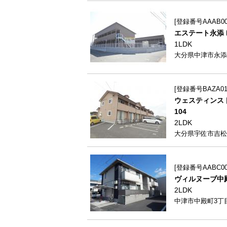
登録番号AAAB000
エステート永添 B
1LDK
大分県中津市永添24
登録番号BAZA012
ウェスティンスト
104
2LDK
大分県宇佐市吉松2
登録番号AABC000
ヴィルヌーブ中殿A
2LDK
中津市中殿町3丁目