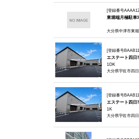
登録番号AAAA122
東堀端月極駐車場
大分県中津市東堀
登録番号BAAB111
エステート四日市Ⅰ
1DK
大分県宇佐市四日市1
登録番号BAAB111
エステート四日市Ⅰ
1K
大分県宇佐市四日市1