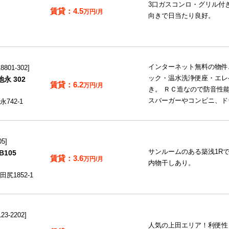
3口ガスコンロ・グリル付き
4.5
万円/月
向きで日当たり良好。
インターネット無料の物件
801-302
ック・温水洗浄便座・エレ
永 302
6.2
万円/月
き。 ＲＣ造なので防音性
スバーガーやコンビニ、ド
742-1
05
サンルームのある築浅1R
105
3.6
万円/月
内物干しあり。
尻1852-1
3-2202
人気の上田エリア！利便性