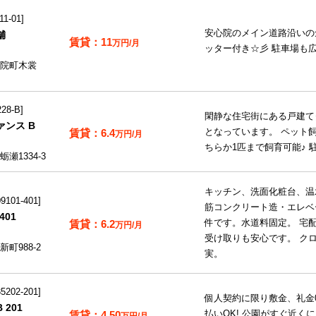
1-01
安心院のメイン道路沿いの
舗
11
万円/月
ッター付き☆彡 駐車場も
院町木裳
28-B
閑静な住宅街にある戸建て
ンス B
6.4
となっています。 ペット
万円/月
ちらか1匹まで飼育可能♪ 
瀬1334-3
キッチン、洗面化粧台、温
101-401
筋コンクリート造・エレベ
401
6.2
件です。水道料固定。 宅
万円/月
受け取りも安心です。 ク
町988-2
実。
202-201
個人契約に限り敷金、礼金
 201
4.50
払いOK! 公園がすぐ近く
万円/月