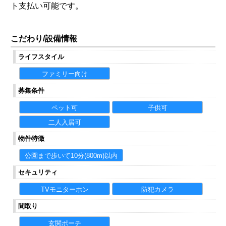
ト支払い可能です。
こだわり/設備情報
ライフスタイル
ファミリー向け
募集条件
ペット可
子供可
二人入居可
物件特徴
公園まで歩いて10分(800m)以内
セキュリティ
TVモニターホン
防犯カメラ
間取り
玄関ポーチ