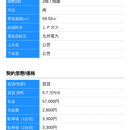
2階 / 階建
階数(階)
南
方位
59.55㎡
専有面積(㎡)
ＬＰガス
給湯区分
九州電力
電気供給元
公営
上水道
公営
下水道
契約形態/価格
賃貸
賃貸/売買1
5.7
賃貸:賃料
万円/月
57,000円
礼金
2,800円
共益費
3,300円
駐車場（1台目)
3,300円
駐車場（2台目)