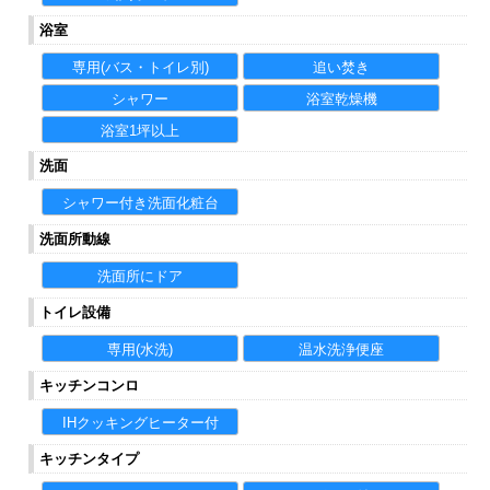
浴室
専用(バス・トイレ別)
追い焚き
シャワー
浴室乾燥機
浴室1坪以上
洗面
シャワー付き洗面化粧台
洗面所動線
洗面所にドア
トイレ設備
専用(水洗)
温水洗浄便座
キッチンコンロ
IHクッキングヒーター付
キッチンタイプ