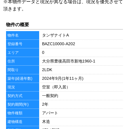
※本物件データと現況が異なる場合は、現況を優先させて
頂きます。
物件の概要
タンザナイトA
物件名
BAZC10000-A202
登録番号
0
エリア
大分県豊後高田市新地1960-1
住所
2LDK
間取り
2024年9月(1年11ヶ月)
築年(経過年数)
空室（即入居）
現況
一般契約
契約方式
2年
契約期間(年)
アパート
物件種類
木造
建物構造