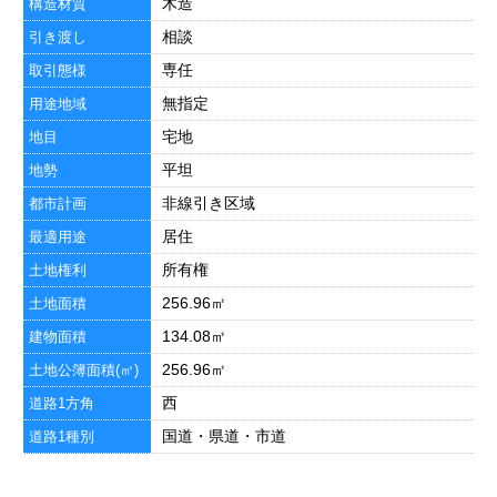
木造
構造材質
相談
引き渡し
専任
取引態様
無指定
用途地域
宅地
地目
平坦
地勢
非線引き区域
都市計画
居住
最適用途
所有権
土地権利
256.96㎡
土地面積
134.08㎡
建物面積
256.96㎡
土地公簿面積(㎡)
西
道路1方角
国道・県道・市道
道路1種別