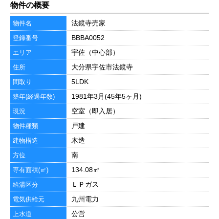
物件の概要
法鏡寺売家
物件名
BBBA0052
登録番号
宇佐（中心部）
エリア
大分県宇佐市法鏡寺
住所
5LDK
間取り
1981年3月(45年5ヶ月)
築年(経過年数)
空室（即入居）
現況
戸建
物件種類
木造
建物構造
南
方位
134.08㎡
専有面積(㎡)
ＬＰガス
給湯区分
九州電力
電気供給元
公営
上水道