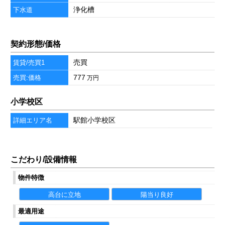
浄化槽
下水道
契約形態/価格
売買
賃貸/売買1
777
売買:価格
万円
小学校区
駅館小学校区
詳細エリア名
こだわり/設備情報
物件特徴
高台に立地
陽当り良好
最適用途