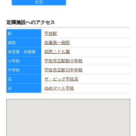
住宅
近隣施設へのアクセス
宇佐駅
駅
佐藤第一病院
病院
四恩こども園
保育園・幼稚園
宇佐市立駅館小学校
小学校
宇佐市立駅川中学校
中学校
ザ・ビッグ宇佐店
店
ゆめマート宇佐
店