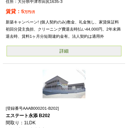
大分県中津市田尻1635-3
5
万円/月
新築キャンペーン! (個人契約のみ)敷金、礼金無し、家賃保証料
初回分貸主負担、クリーニング費退去時払い44,000円。2年未満
退去時、賃料1ヶ月分短期違約金有。法人契約は適用外
詳細
登録番号AAAB000201-B202
エステート永添 B202
1LDK