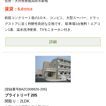
大分県豊後高田市新地
5.0
万円/月
鉄筋コンクリート造の1ＤＫ。コンビニ、大型スーパー、ドラッ
グストアに近く利便性良好な立地です。 駐車場1台無料！エアコ
ン1基、温水洗浄便座、TVモニターホン付き。
詳細
登録番号BAZC008820-205
ブライトリーT 205
2LDK