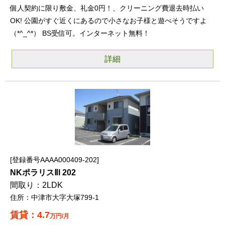
個人契約に限り敷金、礼金0円！、クリーニング費退去時払い
OK! 公園がすぐ近くにあるので小さなお子様と遊べそうですよ
（*^_^*） BS受信可。インターネット無料！
詳細
登録番号AAAA000409-202
NKポラリスⅡI 202
2LDK
中津市大字大塚799-1
4.7
万円/月