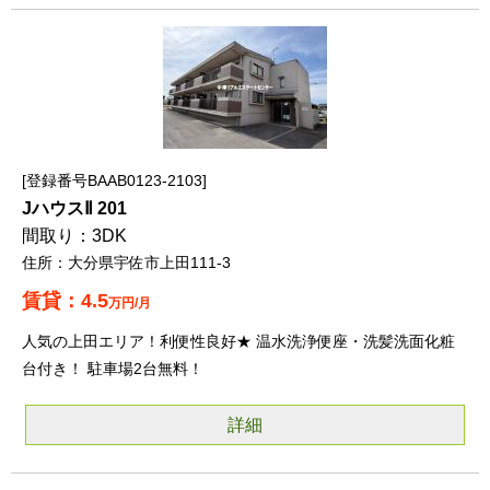
登録番号BAAB0123-2103
JハウスⅡ 201
3DK
大分県宇佐市上田111-3
4.5
万円/月
人気の上田エリア！利便性良好★ 温水洗浄便座・洗髪洗面化粧
台付き！ 駐車場2台無料！
詳細