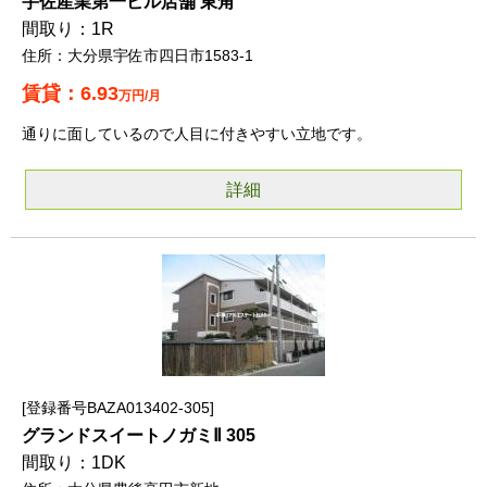
宇佐産業第一ビル店舗 東角
1R
大分県宇佐市四日市1583-1
6.93
万円/月
通りに面しているので人目に付きやすい立地です。
詳細
登録番号BAZA013402-305
グランドスイートノガミⅡ 305
1DK