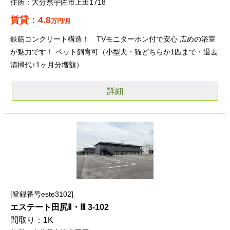
大分県宇佐市上田1718
4.8
万円/月
鉄筋コンクリート構造！ TVモニターホン付で安心 広めの浴室
が魅力です！ ペット飼育可（小型犬・猫どちらか1匹まで・退去
清掃代+1ヶ月分増額）
詳細
登録番号este3102
エステート田尻Ⅱ・Ⅲ 3-102
1K