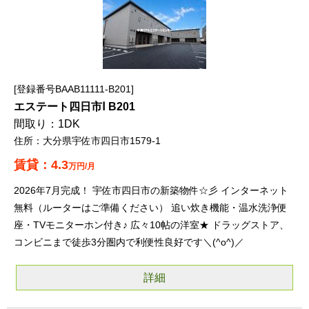
登録番号BAAB11111-B201
エステート四日市Ⅰ B201
1DK
大分県宇佐市四日市1579-1
4.3
万円/月
2026年7月完成！ 宇佐市四日市の新築物件☆彡 インターネット
無料（ルーターはご準備ください） 追い炊き機能・温水洗浄便
座・TVモニターホン付き♪ 広々10帖の洋室★ ドラッグストア、
コンビニまで徒歩3分圏内で利便性良好です＼(^o^)／
詳細