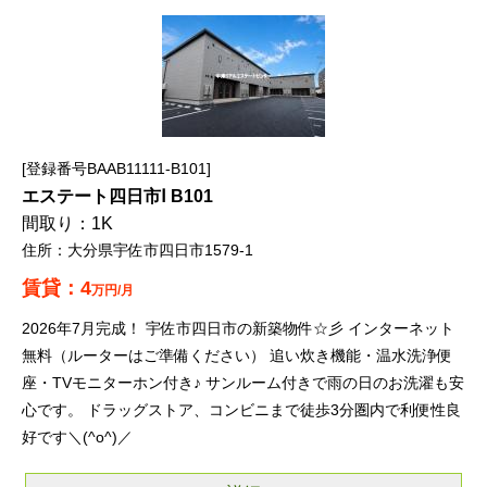
登録番号BAAB11111-B101
エステート四日市Ⅰ B101
1K
大分県宇佐市四日市1579-1
4
万円/月
2026年7月完成！ 宇佐市四日市の新築物件☆彡 インターネット
無料（ルーターはご準備ください） 追い炊き機能・温水洗浄便
座・TVモニターホン付き♪ サンルーム付きで雨の日のお洗濯も安
心です。 ドラッグストア、コンビニまで徒歩3分圏内で利便性良
好です＼(^o^)／