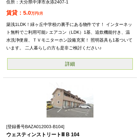
大分県中津市永添2407-1
5.0
万円/月
築浅1LDK！緑ヶ丘中学校の裏手にある物件です！ インターネッ
ト無料でご利用可能♪ エアコン（LDK）1基、追炊機能付き、温
水洗浄便座、ＴＶモニターホン設備充実！ 照明器具も1基ついて
います。 二人暮らしの方も是非ご検討ください♪
詳細
登録番号BAZA012003-B104
ウェスティンストリートⅢ B 104