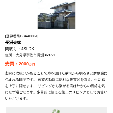
登録番号BBAA0004
長洲売家
4SLDK
大分県宇佐市長洲3697-1
2000
万円
玄関に吹抜けがあることで扉を開けた瞬間から明るさと解放感に
包まれる邸宅です。 家族の動線に便利な裏玄関を備え、生活感
を上手に隠せます。 リビングから繋がる庭は外からの視線を気
にせず過ごせます。多目的に使える第二のリビングとしてお使い
いただけます。
詳細