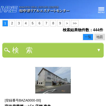
1
2
3
4
5
6
7
8
9
>
>>
検索結果物件数：444件
一覧
地図
検 索
▼
登録番号BAZA0000-00