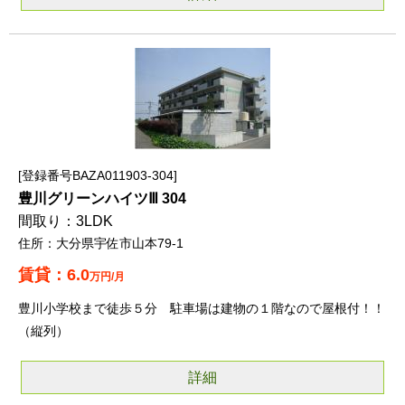
登録番号BAZA011903-304
豊川グリーンハイツⅢ 304
3LDK
大分県宇佐市山本79-1
6.0
万円/月
豊川小学校まで徒歩５分 駐車場は建物の１階なので屋根付！！
（縦列）
詳細