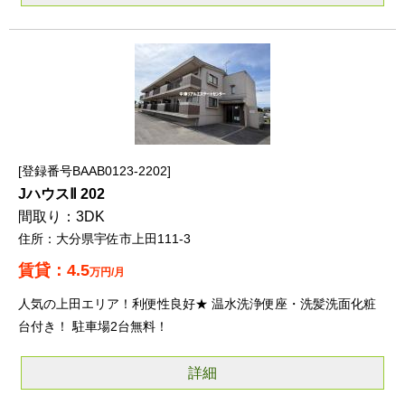
登録番号BAAB0123-2202
JハウスⅡ 202
3DK
大分県宇佐市上田111-3
4.5
万円/月
人気の上田エリア！利便性良好★ 温水洗浄便座・洗髪洗面化粧
台付き！ 駐車場2台無料！
詳細