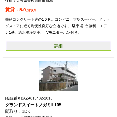
大分県豊後高田市新地
5.0
万円/月
鉄筋コンクリート造の1ＤＫ。コンビニ、大型スーパー、ドラッ
グストアに近く利便性良好な立地です。 駐車場1台無料！エアコ
ン1基、温水洗浄便座、TVモニターホン付き。
詳細
登録番号BAZA013402-1015
グランドスイートノガミⅡ 105
1DK