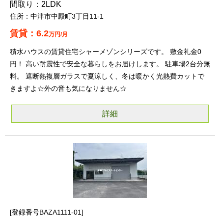
2LDK
中津市中殿町3丁目11-1
6.2
万円/月
積水ハウスの賃貸住宅シャーメゾンシリーズです。 敷金礼金0
円！ 高い耐震性で安全な暮らしをお届けします。 駐車場2台分無
料。 遮断熱複層ガラスで夏涼しく、冬は暖かく光熱費カットで
きますよ☆外の音も気になりません☆
詳細
登録番号BAZA1111-01