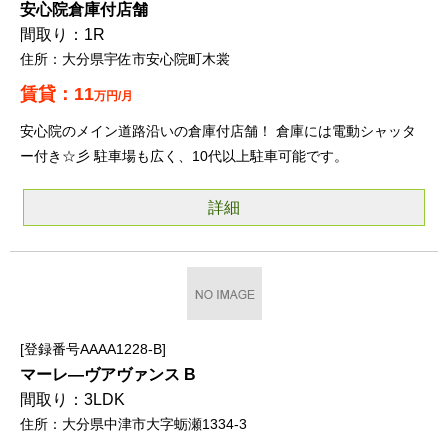
安心院倉庫付店舗
1R
大分県宇佐市安心院町木裳
11
万円/月
安心院のメイン道路沿いの倉庫付店舗！ 倉庫には電動シャッタ
ー付き☆彡 駐車場も広く、10代以上駐車可能です。
詳細
登録番号AAAA1228-B
マーレ―ヴアヴァンス B
3LDK
大分県中津市大字蛎瀬1334-3