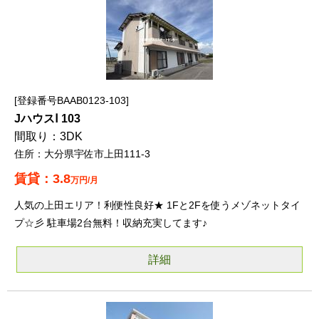
登録番号BAAB0123-103
JハウスⅠ 103
3DK
大分県宇佐市上田111-3
3.8
万円/月
人気の上田エリア！利便性良好★ 1Fと2Fを使うメゾネットタイ
プ☆彡 駐車場2台無料！収納充実してます♪
詳細