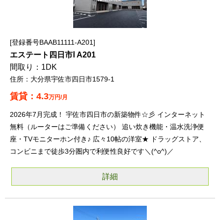
登録番号BAAB11111-A201
エステート四日市Ⅰ A201
1DK
大分県宇佐市四日市1579-1
4.3
万円/月
2026年7月完成！ 宇佐市四日市の新築物件☆彡 インターネット
無料（ルーターはご準備ください） 追い炊き機能・温水洗浄便
座・TVモニターホン付き♪ 広々10帖の洋室★ ドラッグストア、
コンビニまで徒歩3分圏内で利便性良好です＼(^o^)／
詳細