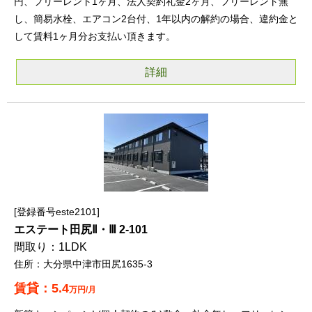
円、フリーレント1ヶ月、法人契約礼金2ヶ月、フリーレント無
し、簡易水栓、エアコン2台付、1年以内の解約の場合、違約金と
して賃料1ヶ月分お支払い頂きます。
詳細
登録番号este2101
エステート田尻Ⅱ・Ⅲ 2-101
1LDK
大分県中津市田尻1635-3
5.4
万円/月