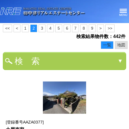
<<
<
1
2
3
4
5
6
7
8
9
>
>>
検索結果物件数：442件
一覧
地図
検 索
▼
登録番号AAZA0377