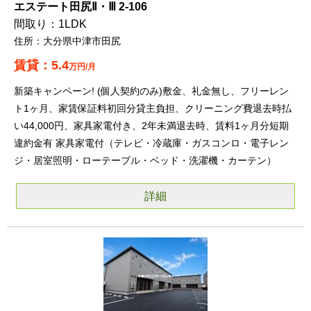
エステート田尻Ⅱ・Ⅲ 2-106
1LDK
大分県中津市田尻
5.4
万円/月
新築キャンペーン! (個人契約のみ)敷金、礼金無し、フリーレン
ト1ヶ月、家賃保証料初回分貸主負担、クリーニング費退去時払
い44,000円、家具家電付き、2年未満退去時、賃料1ヶ月分短期
違約金有 家具家電付（テレビ・冷蔵庫・ガスコンロ・電子レン
ジ・居室照明・ローテーブル・ベッド・洗濯機・カーテン）
詳細