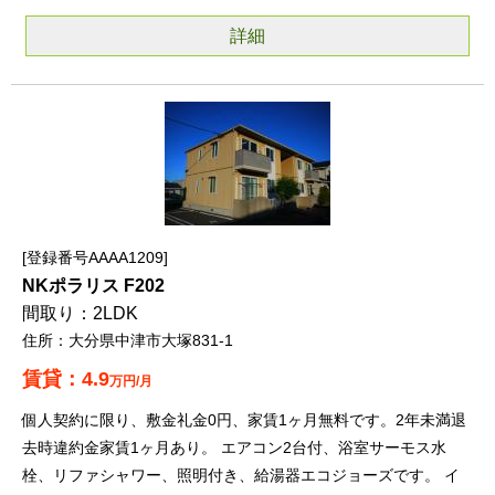
詳細
登録番号AAAA1209
NKポラリス F202
2LDK
大分県中津市大塚831-1
4.9
万円/月
個人契約に限り、敷金礼金0円、家賃1ヶ月無料です。2年未満退
去時違約金家賃1ヶ月あり。 エアコン2台付、浴室サーモス水
栓、リファシャワー、照明付き、給湯器エコジョーズです。 イ