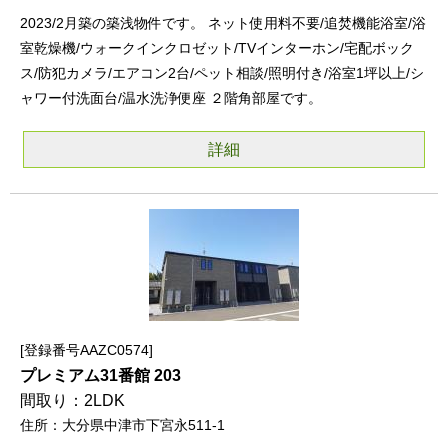
2023/2月築の築浅物件です。 ネット使用料不要/追焚機能浴室/浴
室乾燥機/ウォークインクロゼット/TVインターホン/宅配ボック
ス/防犯カメラ/エアコン2台/ペット相談/照明付き/浴室1坪以上/シ
ャワー付洗面台/温水洗浄便座 ２階角部屋です。
詳細
登録番号AAZC0574
プレミアム31番館 203
2LDK
大分県中津市下宮永511-1