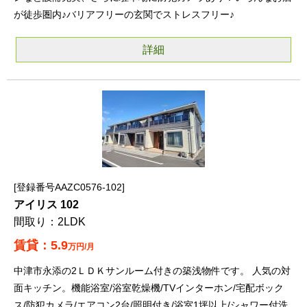
が徒歩圏内♪バリアフリーの玄関でストレスフリー♪
詳細
登録番号AAZC0576-102
アイリス 102
2LDK
5.9
万円/月
中津市永添の2ＬＤＫサンルーム付きの築浅物件です。 人気の対
面キッチン。機能浴室/浴室乾燥機/TVインターホン/宅配ボック
ス/防犯カメラ/エアコン2台/照明付き/浴室1坪以上/シャワー付洗