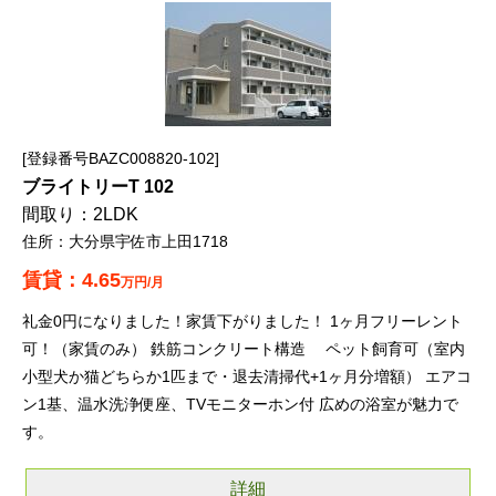
登録番号BAZC008820-102
ブライトリーT 102
2LDK
大分県宇佐市上田1718
4.65
万円/月
礼金0円になりました！家賃下がりました！ 1ヶ月フリーレント
可！（家賃のみ） 鉄筋コンクリート構造 ペット飼育可（室内
小型犬か猫どちらか1匹まで・退去清掃代+1ヶ月分増額） エアコ
ン1基、温水洗浄便座、TVモニターホン付 広めの浴室が魅力で
す。
詳細