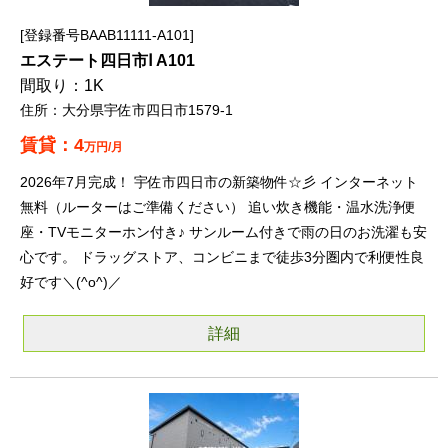
登録番号BAAB11111-A101
エステート四日市Ⅰ A101
1K
大分県宇佐市四日市1579-1
4
万円/月
2026年7月完成！ 宇佐市四日市の新築物件☆彡 インターネット
無料（ルーターはご準備ください） 追い炊き機能・温水洗浄便
座・TVモニターホン付き♪ サンルーム付きで雨の日のお洗濯も安
心です。 ドラッグストア、コンビニまで徒歩3分圏内で利便性良
好です＼(^o^)／
詳細