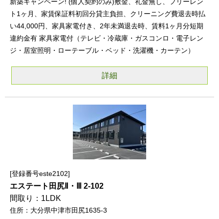
新築キャンペーン! (個人契約のみ)敷金、礼金無し、フリーレン
ト1ヶ月、家賃保証料初回分貸主負担、クリーニング費退去時払
い44,000円、家具家電付き、2年未満退去時、賃料1ヶ月分短期
違約金有 家具家電付（テレビ・冷蔵庫・ガスコンロ・電子レン
ジ・居室照明・ローテーブル・ベッド・洗濯機・カーテン）
詳細
登録番号este2102
エステート田尻Ⅱ・Ⅲ 2-102
1LDK
大分県中津市田尻1635-3