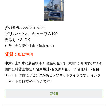
登録番号AAAA1211-A109
ブリスハウス・キューワ A109
3LDK
大分県中津市上如水761-1
8.1
万円/月
中津市上如水に新築物件！ 敷金礼金0円！家賃1ヶ月0円です！初
回保証料貸主負担！ 駐車場計2台契約可能。（1台無料、2台目
3300円） 2階にリビングがあるメゾネットタイプです。 インタ
ーネット無料でWi-Fi付きです♪
詳細