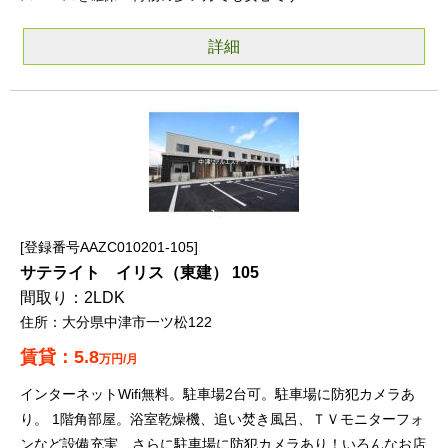
詳細
登録番号AAZC010201-105
サテライト イリス（東建） 105
2LDK
大分県中津市一ツ松122
5.8
万円/月
インターネットWifi無料。駐車場2台可。駐車場に防犯カメラあ
り。 1階角部屋。浴室乾燥機、追い焚き風呂、ＴＶモニターフォ
ンなど設備充実、さらに駐車場に防犯カメラあり！いろんなお店