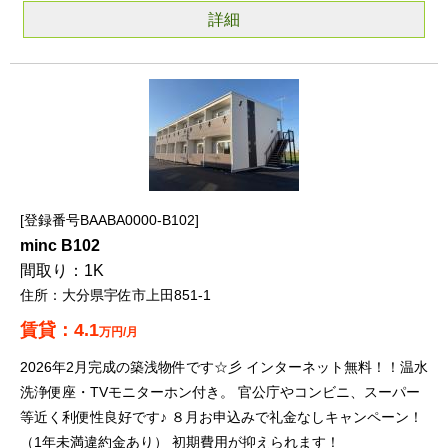
詳細
登録番号BAABA0000-B102
minc B102
1K
大分県宇佐市上田851-1
4.1
万円/月
2026年2月完成の築浅物件です☆彡 インターネット無料！！温水
洗浄便座・TVモニターホン付き。 官公庁やコンビニ、スーパー
等近く利便性良好です♪ ８月お申込みで礼金なしキャンペーン！
（1年未満違約金あり） 初期費用が抑えられます！