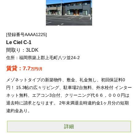
登録番号AAAA1225
Le Ciel C-1
3LDK
福岡県築上郡上毛町八ツ並24-2
7.7
万円/月
メゾネットタイプの新築物件、敷金、礼金無し、初回保証料0
円！ 15.3帖の広々リビング、駐車場2台無料、外水栓付 インター
ネット無料、エアコン3台付、クリーニング代６６，０００円は
退去時に請求となります。 2年未満退去時違約金1ヶ月分の短期
違約金あり。
詳細