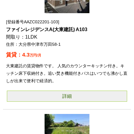
登録番号AAZC022201-103
ファインレジデンスA(大東建託) A103
1LDK
大分県中津市万田58-1
4.3
万円/月
大東建託の賃貸物件です。 人気のカウンターキッチン付き。キ
ッチン床下収納付き。追い焚き機能付きバスはいつでも沸かし直
しが出来て便利で経済的。
詳細