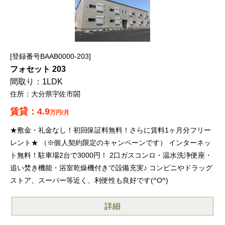
登録番号BAAB0000-203
フォセット 203
1LDK
大分県宇佐市閤
4.9
万円/月
★敷金・礼金なし！初回保証料無料！さらに賃料1ヶ月分フリー
レント★ （※個人契約限定のキャンペーンです） インターネッ
ト無料！駐車場2台で3000円！ 2口ガスコンロ・温水洗浄便座・
追い焚き機能・浴室乾燥機付きで設備充実♪ コンビニやドラッグ
ストア、スーパー等近く、利便性も良好です(^O^)
詳細