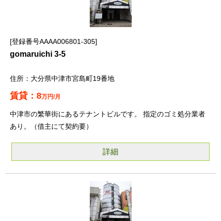
登録番号AAAA006801-305
gomaruichi 3-5
大分県中津市宮島町19番地
8
万円/月
中津市の繁華街にあるテナントビルです。 指定のゴミ処分業者
あり。（借主にて契約要）
詳細