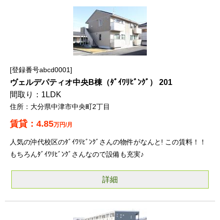
登録番号abcd0001
ヴェルデパティオ中央B棟（ﾀﾞｲﾜﾘﾋﾞﾝｸﾞ） 201
1LDK
大分県中津市中央町2丁目
4.85
万円/月
人気の沖代校区のﾀﾞｲﾜﾘﾋﾞﾝｸﾞさんの物件がなんと! この賃料！！
もちろんﾀﾞｲﾜﾘﾋﾞﾝｸﾞさんなので設備も充実♪
詳細