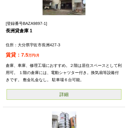
登録番号BAZA9897-1
長洲貸倉庫 1
大分県宇佐市長洲427-3
7.5
万円/月
倉庫、車庫、修理工場におすすめ。２階は居住スペースとして利
用可。 １階の倉庫には、電動シャツター付き。換気扇等設備付
きです。 敷金礼金なし。 駐車場６台可能。
詳細