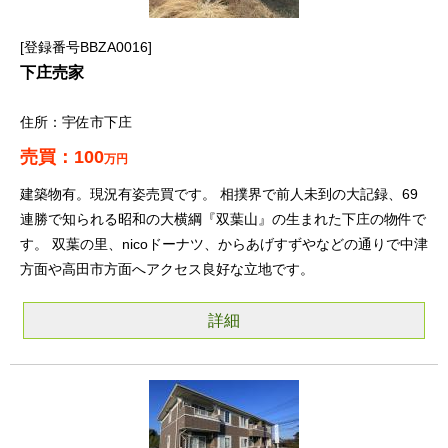
登録番号BBZA0016
下庄売家
宇佐市下庄
100
万円
建築物有。現況有姿売買です。 相撲界で前人未到の大記録、69
連勝で知られる昭和の大横綱『双葉山』の生まれた下庄の物件で
す。 双葉の里、nicoドーナツ、からあげすずやなどの通りで中津
方面や高田市方面へアクセス良好な立地です。
詳細