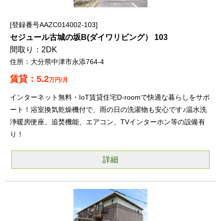
登録番号AAZC014002-103
セジュール古城の坂B(ダイワリビング） 103
2DK
大分県中津市永添764-4
5.2
万円/月
インターネット無料・IoT賃貸住宅D-roomで快適な暮らしをサポ
ート！浴室換気乾燥機付で、雨の日の洗濯物も安心です♪温水洗
浄暖房便座、追焚機能、エアコン、TVインターホン等の設備有
り！
詳細