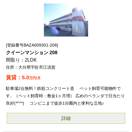
登録番号BAZA009301-208
クイーンマンション 208
2LDK
大分県宇佐市江須賀
5.0
万円/月
駐車場2台無料！鉄筋コンクリート造 ペット飼育可能物件で
す。（ペット飼育時：敷金1ヶ月増） 広めのベランダで日当たり
良好(*^^*) コンビニまで徒歩1分圏内と便利な立地♪
詳細