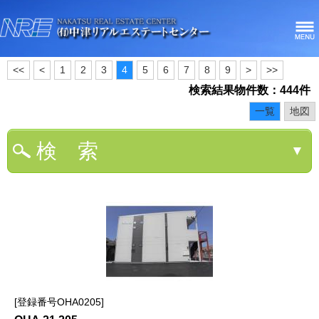
<<
<
1
2
3
4
5
6
7
8
9
>
>>
検索結果物件数：444件
一覧
地図
検 索
▼
登録番号OHA0205