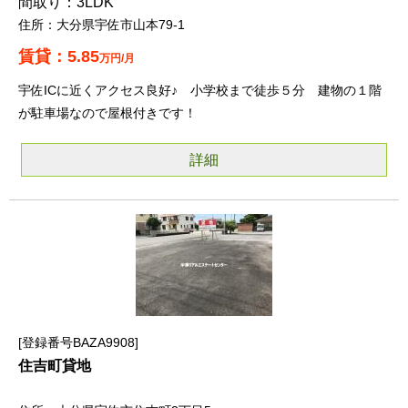
3LDK
大分県宇佐市山本79-1
5.85
万円/月
宇佐ICに近くアクセス良好♪ 小学校まで徒歩５分 建物の１階
が駐車場なので屋根付きです！
詳細
登録番号BAZA9908
住吉町貸地