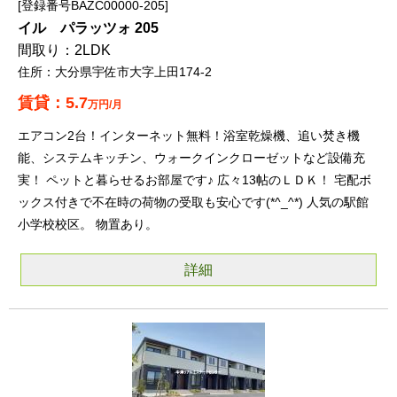
登録番号BAZC00000-205
イル パラッツォ 205
2LDK
大分県宇佐市大字上田174-2
5.7
万円/月
エアコン2台！インターネット無料！浴室乾燥機、追い焚き機
能、システムキッチン、ウォークインクローゼットなど設備充
実！ ペットと暮らせるお部屋です♪ 広々13帖のＬＤＫ！ 宅配ボ
ックス付きで不在時の荷物の受取も安心です(*^_^*) 人気の駅館
小学校校区。 物置あり。
詳細