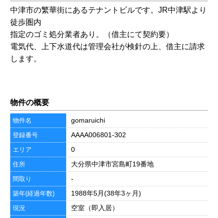
中津市の繁華街にあるテナントビルです。JR中津駅より
徒歩圏内
指定のゴミ処分業者あり。（借主にて契約要）
電気代、上下水道代は管理会社が検針の上、借主に請求
します。
物件の概要
gomaruichi
物件名
AAAA006801-302
登録番号
0
エリア
大分県中津市宮島町19番地
住所
-
間取り
1988年5月(38年3ヶ月)
築年(経過年数)
空室（即入居）
現況