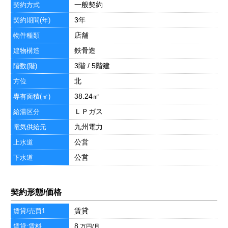
一般契約
契約方式
3年
契約期間(年)
店舗
物件種類
鉄骨造
建物構造
3階 / 5階建
階数(階)
北
方位
38.24㎡
専有面積(㎡)
ＬＰガス
給湯区分
九州電力
電気供給元
公営
上水道
公営
下水道
契約形態/価格
賃貸
賃貸/売買1
8
賃貸:賃料
万円/月