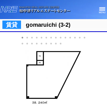
賃貸
gomaruichi (3-2)
●
●
●
●
●
●
●
●
●
●
●
●
●
●
●
●
●
●
●
●
●
●
●