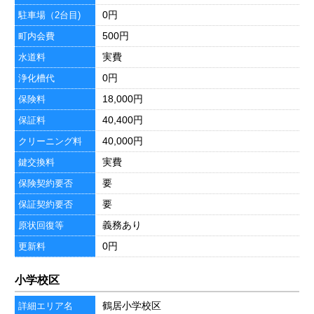
0円
駐車場（2台目)
500円
町内会費
実費
水道料
0円
浄化槽代
18,000円
保険料
40,400円
保証料
40,000円
クリーニング料
実費
鍵交換料
要
保険契約要否
要
保証契約要否
義務あり
原状回復等
0円
更新料
小学校区
鶴居小学校区
詳細エリア名