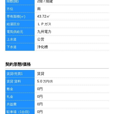
2階 / 階建
階数(階)
南
方位
43.72㎡
専有面積(㎡)
ＬＰガス
給湯区分
九州電力
電気供給元
公営
上水道
浄化槽
下水道
契約形態/価格
賃貸
賃貸/売買1
5.0
賃貸:賃料
万円/月
0円
敷金
0円
礼金
0円
共益費
0円
駐車場（1台目)