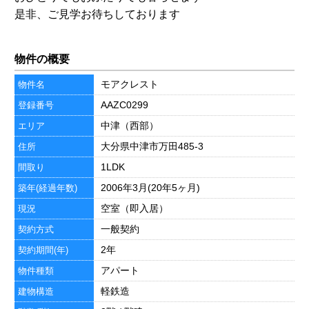
是非、ご見学お待ちしております
物件の概要
モアクレスト
物件名
AAZC0299
登録番号
中津（西部）
エリア
大分県中津市万田485-3
住所
1LDK
間取り
2006年3月(20年5ヶ月)
築年(経過年数)
空室（即入居）
現況
一般契約
契約方式
2年
契約期間(年)
アパート
物件種類
軽鉄造
建物構造