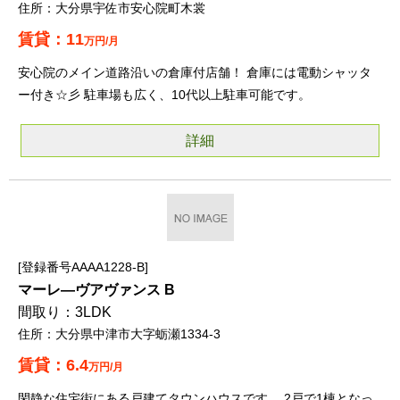
大分県宇佐市安心院町木裳
11
万円/月
安心院のメイン道路沿いの倉庫付店舗！ 倉庫には電動シャッタ
ー付き☆彡 駐車場も広く、10代以上駐車可能です。
詳細
登録番号AAAA1228-B
マーレ―ヴアヴァンス B
3LDK
大分県中津市大字蛎瀬1334-3
6.4
万円/月
閑静な住宅街にある戸建てタウンハウスです。 2戸で1棟となっ