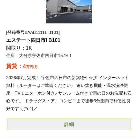
登録番号BAAB11111-B101
エステート四日市Ⅰ B101
1K
大分県宇佐市四日市1579-1
4
万円/月
2026年7月完成！ 宇佐市四日市の新築物件☆彡 インターネット
無料（ルーターはご準備ください） 追い炊き機能・温水洗浄便
座・TVモニターホン付き♪ サンルーム付きで雨の日のお洗濯も安
心です。 ドラッグストア、コンビニまで徒歩3分圏内で利便性良
好です＼(^o^)／
詳細