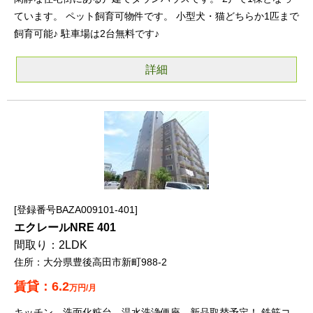
ています。 ペット飼育可物件です。 小型犬・猫どちらか1匹まで
飼育可能♪ 駐車場は2台無料です♪
詳細
登録番号BAZA009101-401
エクレールNRE 401
2LDK
大分県豊後高田市新町988-2
6.2
万円/月
キッチン、洗面化粧台、温水洗浄便座 新品取替予定！ 鉄筋コ