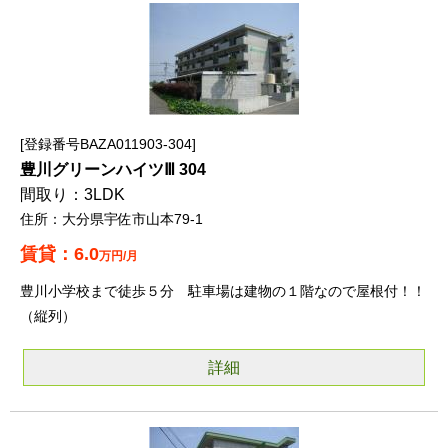
登録番号BAZA011903-304
豊川グリーンハイツⅢ 304
3LDK
大分県宇佐市山本79-1
6.0
万円/月
豊川小学校まで徒歩５分 駐車場は建物の１階なので屋根付！！
（縦列）
詳細