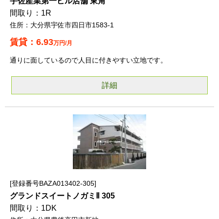
宇佐産業第一ビル店舗 東角
1R
大分県宇佐市四日市1583-1
6.93
万円/月
通りに面しているので人目に付きやすい立地です。
詳細
登録番号BAZA013402-305
グランドスイートノガミⅡ 305
1DK