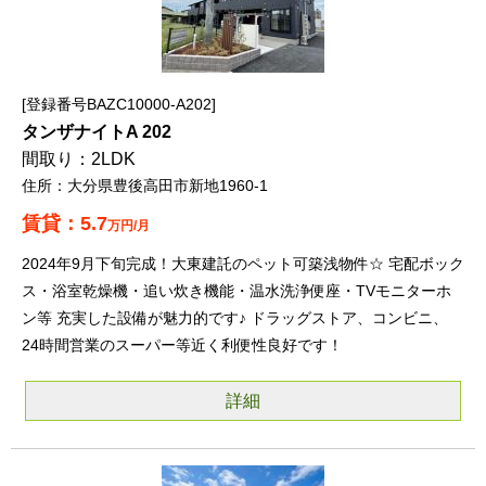
登録番号BAZC10000-A202
タンザナイトA 202
2LDK
大分県豊後高田市新地1960-1
5.7
万円/月
2024年9月下旬完成！大東建託のペット可築浅物件☆ 宅配ボック
ス・浴室乾燥機・追い炊き機能・温水洗浄便座・TVモニターホ
ン等 充実した設備が魅力的です♪ ドラッグストア、コンビニ、
24時間営業のスーパー等近く利便性良好です！
詳細