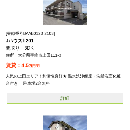
登録番号BAAB0123-2103
JハウスⅡ 201
3DK
大分県宇佐市上田111-3
4.5
万円/月
人気の上田エリア！利便性良好★ 温水洗浄便座・洗髪洗面化粧
台付き！ 駐車場2台無料！
詳細