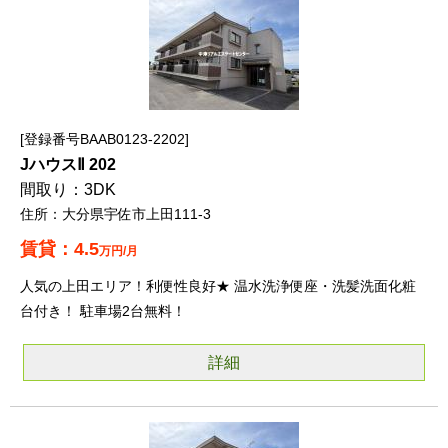
登録番号BAAB0123-2202
JハウスⅡ 202
3DK
大分県宇佐市上田111-3
4.5
万円/月
人気の上田エリア！利便性良好★ 温水洗浄便座・洗髪洗面化粧
台付き！ 駐車場2台無料！
詳細