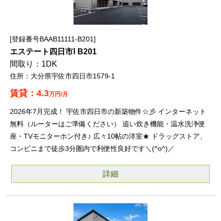
登録番号BAAB11111-B201
エステート四日市Ⅰ B201
1DK
大分県宇佐市四日市1579-1
4.3
万円/月
2026年7月完成！ 宇佐市四日市の新築物件☆彡 インターネット
無料（ルーターはご準備ください） 追い炊き機能・温水洗浄便
座・TVモニターホン付き♪ 広々10帖の洋室★ ドラッグストア、
コンビニまで徒歩3分圏内で利便性良好です＼(^o^)／
詳細