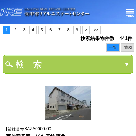
1
2
3
4
5
6
7
8
9
>
>>
検索結果物件数：441件
一覧
地図
検 索
▼
登録番号BAZA0000-00