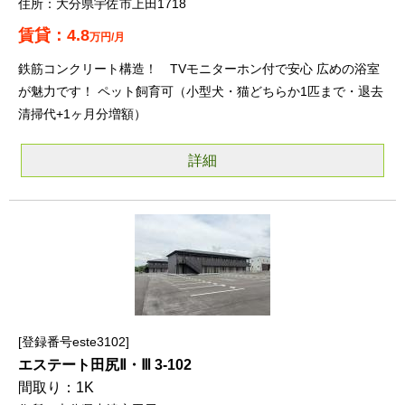
大分県宇佐市上田1718
4.8
万円/月
鉄筋コンクリート構造！ TVモニターホン付で安心 広めの浴室
が魅力です！ ペット飼育可（小型犬・猫どちらか1匹まで・退去
清掃代+1ヶ月分増額）
詳細
登録番号este3102
エステート田尻Ⅱ・Ⅲ 3-102
1K