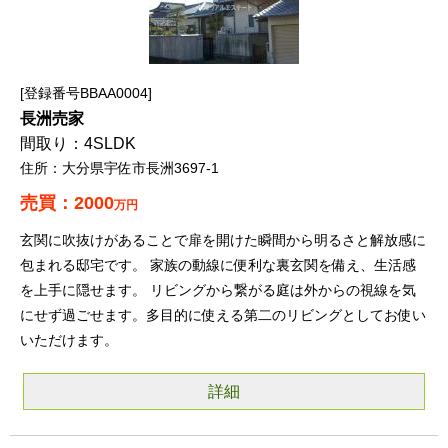
登録番号BBAA0004
長洲売家
4SLDK
大分県宇佐市長洲3697-1
2000
万円
玄関に吹抜けがあることで扉を開けた瞬間から明るさと解放感に
包まれる邸宅です。 家族の動線に便利な裏玄関を備え、生活感
を上手に隠せます。 リビングから繋がる庭は外からの視線を気
にせず過ごせます。多目的に使える第二のリビングとしてお使い
いただけます。
詳細