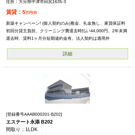
大分県中津市田尻1635-3
5
万円/月
新築キャンペーン! (個人契約のみ)敷金、礼金無し、家賃保証料
初回分貸主負担、クリーニング費退去時払い44,000円。2年未満
退去時、賃料1ヶ月分短期違約金有。法人契約は適用外
詳細
登録番号AAAB000201-B202
エステート永添 B202
1LDK