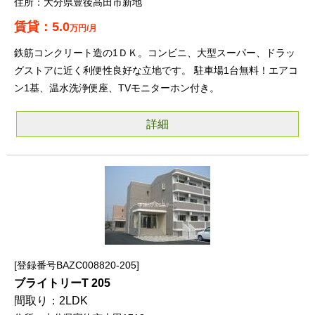
大分県豊後高田市新地
5.0
万円/月
鉄筋コンクリート造の1ＤＫ。コンビニ、大型スーパー、ドラッ
グストアに近く利便性良好な立地です。 駐車場1台無料！エアコ
ン1基、温水洗浄便座、TVモニターホン付き。
詳細
登録番号BAZC008820-205
ブライトリーT 205
2LDK