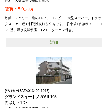
大分県豊後高田市新地
5.0
万円/月
鉄筋コンクリート造の1ＤＫ。コンビニ、大型スーパー、ドラッ
グストアに近く利便性良好な立地です。 駐車場1台無料！エアコ
ン1基、温水洗浄便座、TVモニターホン付き。
詳細
登録番号BAZA013402-1015
グランドスイートノガミⅡ 105
1DK