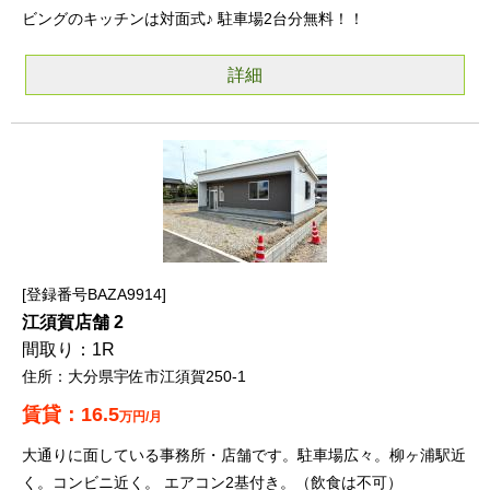
ビングのキッチンは対面式♪ 駐車場2台分無料！！
詳細
登録番号BAZA9914
江須賀店舗 2
1R
大分県宇佐市江須賀250-1
16.5
万円/月
大通りに面している事務所・店舗です。駐車場広々。柳ヶ浦駅近
く。コンビニ近く。 エアコン2基付き。（飲食は不可）