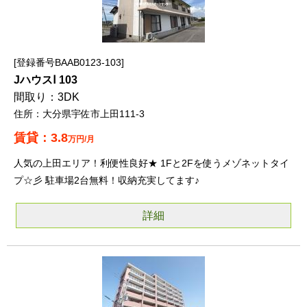
登録番号BAAB0123-103
JハウスⅠ 103
3DK
大分県宇佐市上田111-3
3.8
万円/月
人気の上田エリア！利便性良好★ 1Fと2Fを使うメゾネットタイ
プ☆彡 駐車場2台無料！収納充実してます♪
詳細