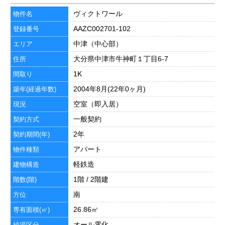
ヴィクトワール
物件名
AAZC002701-102
登録番号
中津（中心部）
エリア
大分県中津市牛神町１丁目6-7
住所
1K
間取り
2004年8月(22年0ヶ月)
築年(経過年数)
空室（即入居）
現況
一般契約
契約方式
2年
契約期間(年)
アパート
物件種類
軽鉄造
建物構造
1階 / 2階建
階数(階)
南
方位
26.86㎡
専有面積(㎡)
オール電化
給湯区分