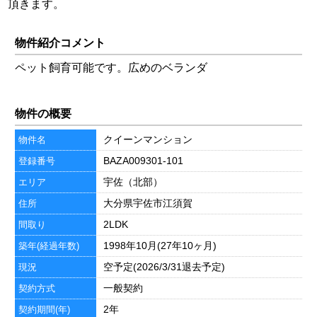
頂きます。
物件紹介コメント
ペット飼育可能です。広めのベランダ
物件の概要
クイーンマンション
物件名
BAZA009301-101
登録番号
宇佐（北部）
エリア
大分県宇佐市江須賀
住所
2LDK
間取り
1998年10月(27年10ヶ月)
築年(経過年数)
空予定(2026/3/31退去予定)
現況
一般契約
契約方式
2年
契約期間(年)