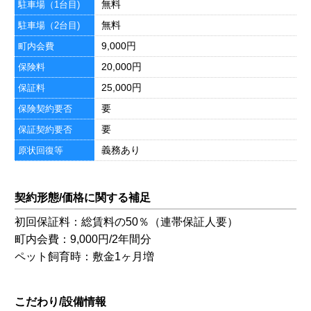
無料
駐車場（1台目)
無料
駐車場（2台目)
9,000円
町内会費
20,000円
保険料
25,000円
保証料
要
保険契約要否
要
保証契約要否
義務あり
原状回復等
契約形態/価格に関する補足
初回保証料：総賃料の50％（連帯保証人要）
町内会費：9,000円/2年間分
ペット飼育時：敷金1ヶ月増
こだわり/設備情報