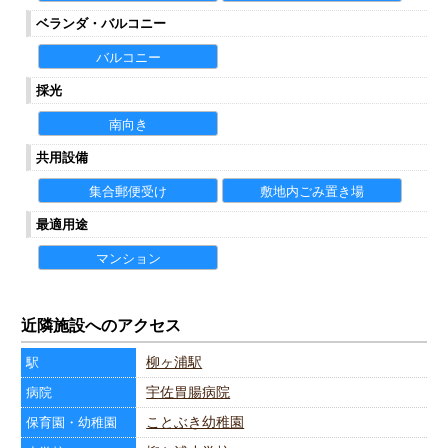
ベランダ・バルコニー
バルコニー
採光
南向き
共用設備
集合郵便受け
敷地内ごみ置き場
最適用途
マンション
近隣施設へのアクセス
柳ヶ浦駅
駅
宇佐胃腸病院
病院
ことぶき幼稚園
保育園・幼稚園