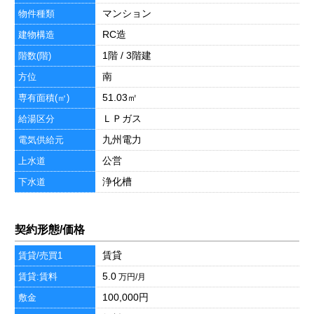
マンション
物件種類
RC造
建物構造
1階 / 3階建
階数(階)
南
方位
51.03㎡
専有面積(㎡)
ＬＰガス
給湯区分
九州電力
電気供給元
公営
上水道
浄化槽
下水道
契約形態/価格
賃貸
賃貸/売買1
5.0
賃貸:賃料
万円/月
100,000円
敷金