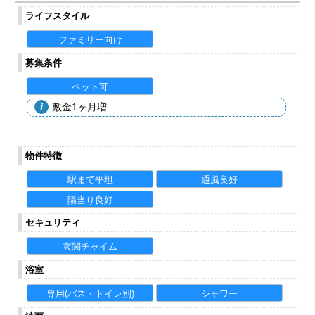
ライフスタイル
ファミリー向け
募集条件
ペット可
敷金1ヶ月増
物件特徴
駅まで平坦
通風良好
陽当り良好
セキュリティ
玄関チャイム
浴室
専用(バス・トイレ別)
シャワー