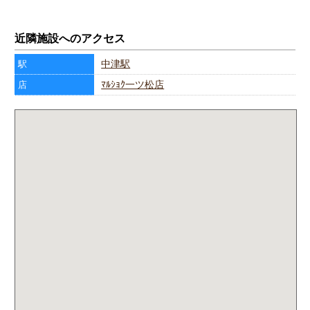
近隣施設へのアクセス
中津駅
駅
ﾏﾙｼｮｸ一ツ松店
店