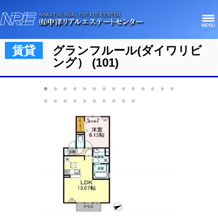
賃貸
グランフルール(ダイワリビ
ング） (101)
●
●
●
●
●
●
●
●
●
●
●
●
●
●
●
●
●
●
●
●
●
●
●
●