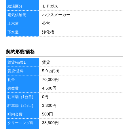
ＬＰガス
給湯区分
ハウスメーカー
電気供給元
公営
上水道
浄化槽
下水道
契約形態/価格
賃貸
賃貸/売買1
5.9
賃貸:賃料
万円/月
70,000円
礼金
4,500円
共益費
0円
駐車場（1台目)
3,300円
駐車場（2台目)
500円
町内会費
38,500円
クリーニング料