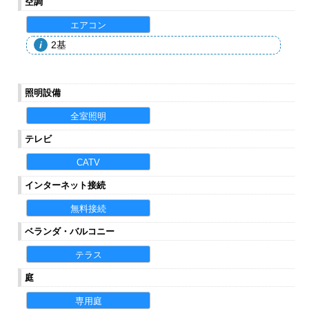
空調
エアコン
2基
照明設備
全室照明
テレビ
CATV
インターネット接続
無料接続
ベランダ・バルコニー
テラス
庭
専用庭