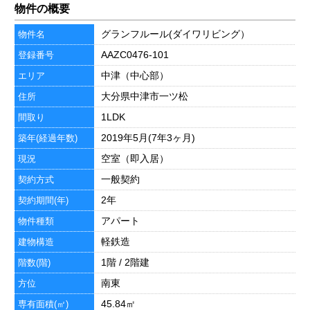
物件の概要
グランフルール(ダイワリビング）
物件名
AAZC0476-101
登録番号
中津（中心部）
エリア
大分県中津市一ツ松
住所
1LDK
間取り
2019年5月(7年3ヶ月)
築年(経過年数)
空室（即入居）
現況
一般契約
契約方式
2年
契約期間(年)
アパート
物件種類
軽鉄造
建物構造
1階 / 2階建
階数(階)
南東
方位
45.84㎡
専有面積(㎡)