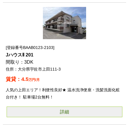
登録番号BAAB0123-2103
JハウスⅡ 201
3DK
大分県宇佐市上田111-3
4.5
万円/月
人気の上田エリア！利便性良好★ 温水洗浄便座・洗髪洗面化粧
台付き！ 駐車場2台無料！
詳細