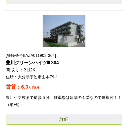
登録番号BAZA011903-304
豊川グリーンハイツⅢ 304
3LDK
大分県宇佐市山本79-1
6.0
万円/月
豊川小学校まで徒歩５分 駐車場は建物の１階なので屋根付！！
（縦列）
詳細