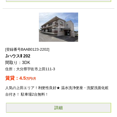
登録番号BAAB0123-2202
JハウスⅡ 202
3DK
大分県宇佐市上田111-3
4.5
万円/月
人気の上田エリア！利便性良好★ 温水洗浄便座・洗髪洗面化粧
台付き！ 駐車場2台無料！
詳細