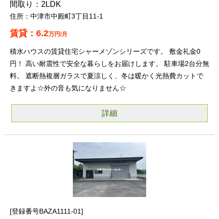
2LDK
中津市中殿町3丁目11-1
6.2
万円/月
積水ハウスの賃貸住宅シャーメゾンシリーズです。 敷金礼金0
円！ 高い耐震性で安全な暮らしをお届けします。 駐車場2台分無
料。 遮断熱複層ガラスで夏涼しく、冬は暖かく光熱費カットで
きますよ☆外の音も気になりません☆
詳細
登録番号BAZA1111-01