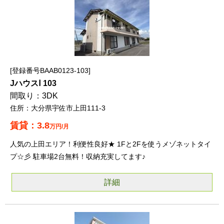
登録番号BAAB0123-103
JハウスⅠ 103
3DK
大分県宇佐市上田111-3
3.8
万円/月
人気の上田エリア！利便性良好★ 1Fと2Fを使うメゾネットタイ
プ☆彡 駐車場2台無料！収納充実してます♪
詳細