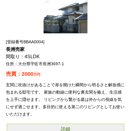
登録番号BBAA0004
長洲売家
4SLDK
大分県宇佐市長洲3697-1
2000
万円
玄関に吹抜けがあることで扉を開けた瞬間から明るさと解放感に
包まれる邸宅です。 家族の動線に便利な裏玄関を備え、生活感
を上手に隠せます。 リビングから繋がる庭は外からの視線を気
にせず過ごせます。多目的に使える第二のリビングとしてお使い
いただけます。
詳細