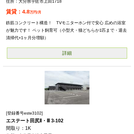
大分県宇佐市上田1718
4.8
万円/月
鉄筋コンクリート構造！ TVモニターホン付で安心 広めの浴室
が魅力です！ ペット飼育可（小型犬・猫どちらか1匹まで・退去
清掃代+1ヶ月分増額）
詳細
登録番号este3102
エステート田尻Ⅱ・Ⅲ 3-102
1K