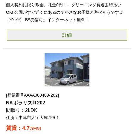
個人契約に限り敷金、礼金0円！、クリーニング費退去時払い
OK! 公園がすぐ近くにあるので小さなお子様と遊べそうですよ
（*^_^*） BS受信可。インターネット無料！
詳細
登録番号AAAA000409-202
NKポラリスⅡI 202
2LDK
中津市大字大塚799-1
4.7
万円/月