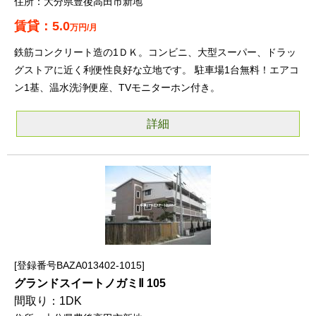
大分県豊後高田市新地
5.0
万円/月
鉄筋コンクリート造の1ＤＫ。コンビニ、大型スーパー、ドラッ
グストアに近く利便性良好な立地です。 駐車場1台無料！エアコ
ン1基、温水洗浄便座、TVモニターホン付き。
詳細
登録番号BAZA013402-1015
グランドスイートノガミⅡ 105
1DK