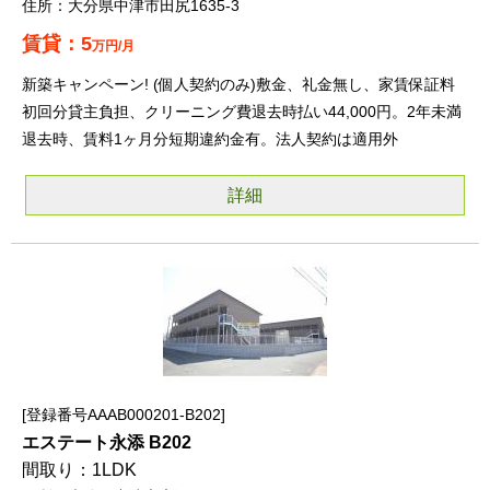
大分県中津市田尻1635-3
5
万円/月
新築キャンペーン! (個人契約のみ)敷金、礼金無し、家賃保証料
初回分貸主負担、クリーニング費退去時払い44,000円。2年未満
退去時、賃料1ヶ月分短期違約金有。法人契約は適用外
詳細
登録番号AAAB000201-B202
エステート永添 B202
1LDK