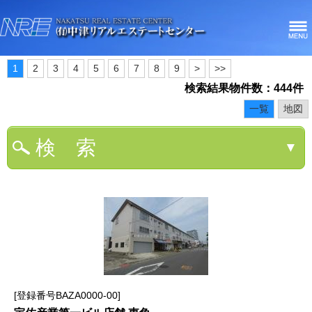
1
2
3
4
5
6
7
8
9
>
>>
検索結果物件数：444件
一覧
地図
検 索
▼
登録番号BAZA0000-00