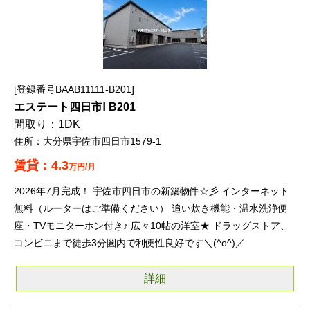
登録番号BAAB11111-B201
エステート四日市Ⅰ B201
1DK
大分県宇佐市四日市1579-1
4.3
万円/月
2026年7月完成！ 宇佐市四日市の新築物件☆彡 インターネット
無料（ルーターはご準備ください） 追い炊き機能・温水洗浄便
座・TVモニターホン付き♪ 広々10帖の洋室★ ドラッグストア、
コンビニまで徒歩3分圏内で利便性良好です＼(^o^)／
詳細