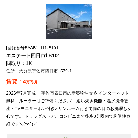
登録番号BAAB11111-B101
エステート四日市Ⅰ B101
1K
大分県宇佐市四日市1579-1
4
万円/月
2026年7月完成！ 宇佐市四日市の新築物件☆彡 インターネット
無料（ルーターはご準備ください） 追い炊き機能・温水洗浄便
座・TVモニターホン付き♪ サンルーム付きで雨の日のお洗濯も安
心です。 ドラッグストア、コンビニまで徒歩3分圏内で利便性良
好です＼(^o^)／