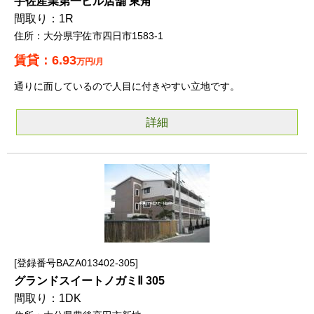
宇佐産業第一ビル店舗 東角
1R
大分県宇佐市四日市1583-1
6.93
万円/月
通りに面しているので人目に付きやすい立地です。
詳細
登録番号BAZA013402-305
グランドスイートノガミⅡ 305
1DK