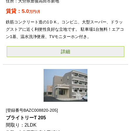
大分県豊後高田市新地
5.0
万円/月
鉄筋コンクリート造の1ＤＫ。コンビニ、大型スーパー、ドラッ
グストアに近く利便性良好な立地です。 駐車場1台無料！エアコ
ン1基、温水洗浄便座、TVモニターホン付き。
詳細
登録番号BAZC008820-205
ブライトリーT 205
2LDK