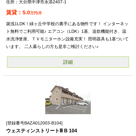
大分県中津市永添2407-1
5.0
万円/月
築浅1LDK！緑ヶ丘中学校の裏手にある物件です！ インターネッ
ト無料でご利用可能♪ エアコン（LDK）1基、追炊機能付き、温
水洗浄便座、ＴＶモニターホン設備充実！ 照明器具も1基ついて
います。 二人暮らしの方も是非ご検討ください♪
詳細
登録番号BAZA012003-B104
ウェスティンストリートⅢ B 104