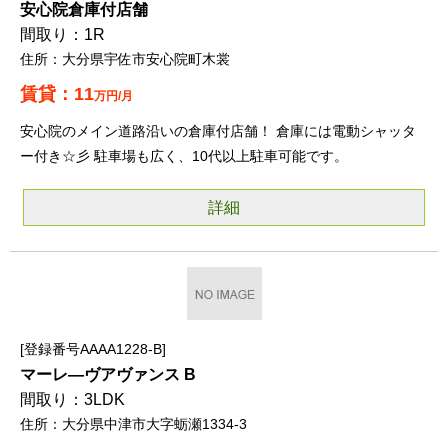
安心院倉庫付店舗
1R
大分県宇佐市安心院町木裳
11
万円/月
安心院のメイン道路沿いの倉庫付店舗！ 倉庫には電動シャッタ
ー付き☆彡 駐車場も広く、10代以上駐車可能です。
詳細
登録番号AAAA1228-B
マーレ―ヴアヴァンス B
3LDK
大分県中津市大字蛎瀬1334-3