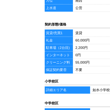
方位
南西
上水道
公営
契約形態/価格
賃貸/売買1
賃貸
礼金
60,000円
駐車場（2台目)
2,200円
インターネット
0円
料
クリーニング料
55,000円
保証契約要否
不要
小学校区
詳細エリア名
如水小学校
中学校区