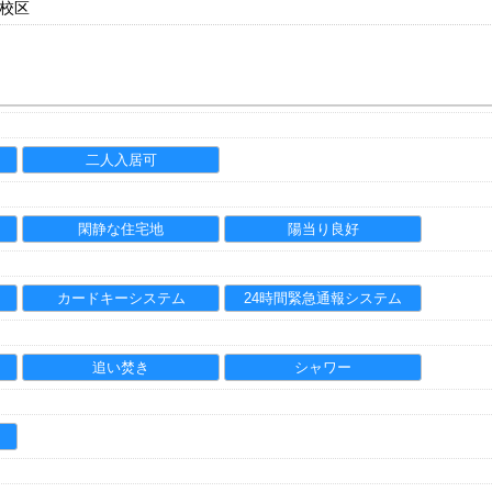
校区
二人入居可
閑静な住宅地
陽当り良好
カードキーシステム
24時間緊急通報システム
追い焚き
シャワー