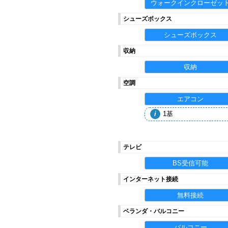
ウォークインクローゼッ
シューズボックス
シューズボックス
収納
収納
空調
エアコン
1基
テレビ
BS受信可能
インターネット接続
無料接続
ベランダ・バルコニー
バルコニー