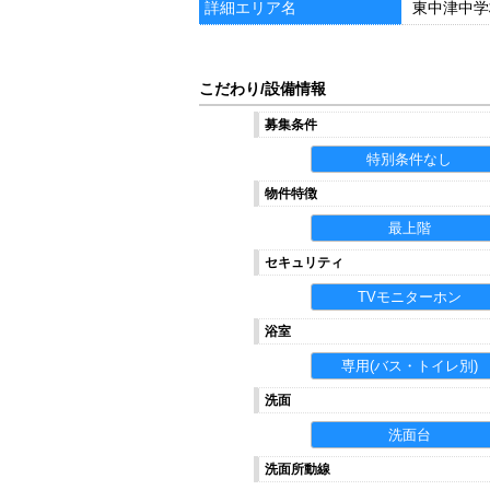
詳細エリア名
東中津中学
こだわり/設備情報
募集条件
特別条件なし
物件特徴
最上階
セキュリティ
TVモニターホン
浴室
専用(バス・トイレ別)
洗面
洗面台
洗面所動線