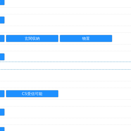
ト
玄関収納
物置
CS受信可能