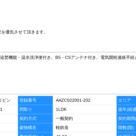
況を優先させて頂きます。
追焚機能・温水洗浄便付き。BS・CSアンテナ付き。電気開栓連絡手続
イワリビン
登録番号
AAZC022001-202
エリア
1
間取り
1LDK
築年(経過
契約方式
一般契約
契約期間(
建物構造
軽鉄造
階数(階)