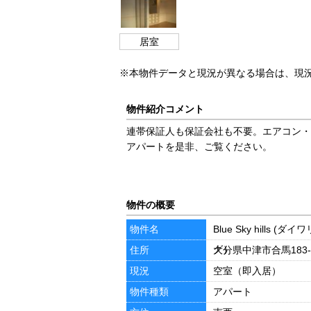
居室
※本物件データと現況が異なる場合は、現
物件紹介コメント
連帯保証人も保証会社も不要。エアコン・
アパートを是非、ご覧ください。
物件の概要
物件名
Blue Sky hills (ダ
グ）
住所
大分県中津市合馬183-
現況
空室（即入居）
物件種類
アパート