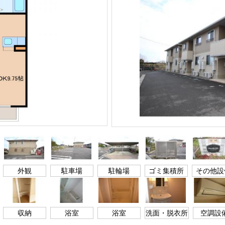
外観
駐車場
駐輪場
ゴミ集積所
その他設
収納
浴室
浴室
洗面・脱衣所
空調設