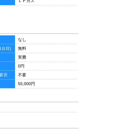
ＬＰガス
なし
1台目)
無料
実費
0円
要否
不要
55,000円