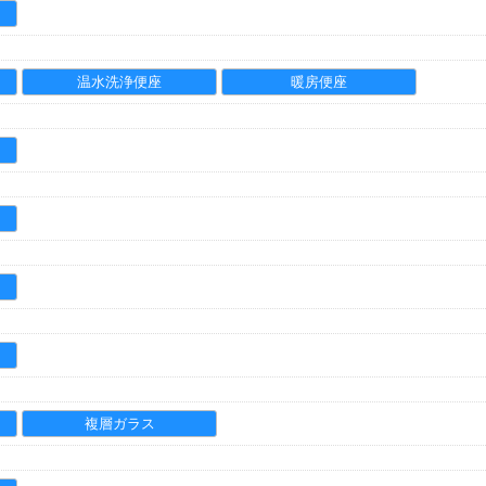
温水洗浄便座
暖房便座
複層ガラス