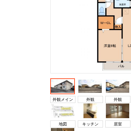
外観メイン
外観
外観
地図
キッチン
居室