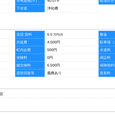
専有面積(㎡)
40.07㎡
給湯区分
下水道
浄化槽
賃貸:賃料
5.5
敷金
万円/月
共益費
4,500円
駐車場（
町内会費
500円
水道料
保険料
0円
保証料
鍵交換料
6,500円
保険契約
原状回復等
義務あり
更新料
区