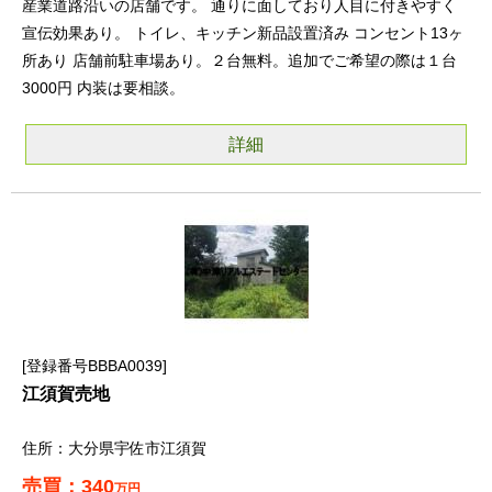
産業道路沿いの店舗です。 通りに面しており人目に付きやすく
宣伝効果あり。 トイレ、キッチン新品設置済み コンセント13ヶ
所あり 店舗前駐車場あり。２台無料。追加でご希望の際は１台
3000円 内装は要相談。
詳細
登録番号BBBA0039
江須賀売地
大分県宇佐市江須賀
340
万円