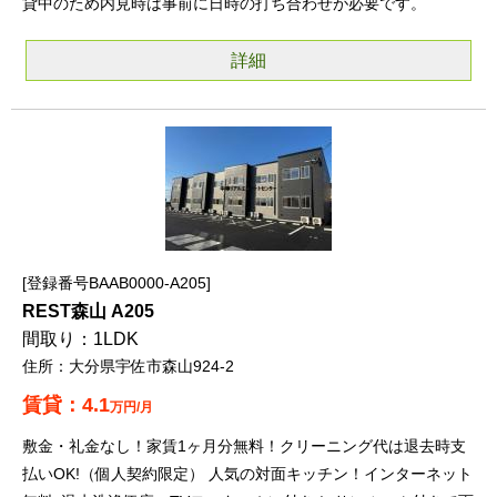
貸中のため内見時は事前に日時の打ち合わせが必要です。
詳細
登録番号BAAB0000-A205
REST森山 A205
1LDK
大分県宇佐市森山924-2
4.1
万円/月
敷金・礼金なし！家賃1ヶ月分無料！クリーニング代は退去時支
払いOK!（個人契約限定） 人気の対面キッチン！インターネット