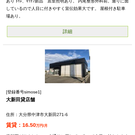
あり ﾄｲﾚ、ｷｯﾁﾝ新品 居室照明あり。 内尾整形外科前。通りに面
しているので人目に付きやすく宣伝効果大です。 屋根付き駐車
場あり。
詳細
登録番号simose1
大新田貸店舗
大分県中津市大新田271-6
16.50
万円/月