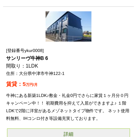
登録番号ykur0008
サンリーヴ牛神B 6
1LDK
大分県中津市牛神122-1
5
万円/月
牛神にある新築1LDK♪敷金・礼金0円でさらに家賃１ヶ月分０円
キャンペーン中！！ 初期費用を抑えて入居ができますよ♪ １階
LDKで2階に洋室があるメゾネットタイプ物件です。 ネット使用
料無料、IHコンロ付き等設備充実しております。
詳細