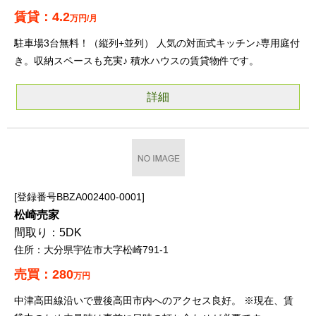
4.2
万円/月
駐車場3台無料！（縦列+並列） 人気の対面式キッチン♪専用庭付
き。収納スペースも充実♪ 積水ハウスの賃貸物件です。
詳細
登録番号BBZA002400-0001
松崎売家
5DK
大分県宇佐市大字松崎791-1
280
万円
中津高田線沿いで豊後高田市内へのアクセス良好。 ※現在、賃