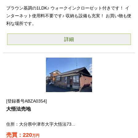
ブラウン基調の1LDK♪ ウォークインクローゼット付きです！ イ
ンターネット使用料不要です♪ 収納も設備も充実！ お買い物も便
利な場所です。
詳細
登録番号ABZA0354
大悟法売地
大分県中津市大字大悟法73...
220
万円