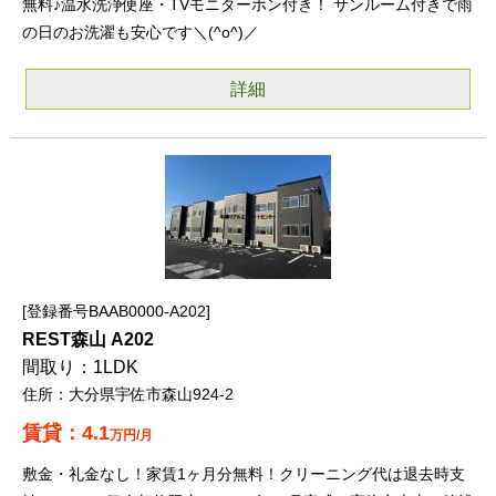
無料♪温水洗浄便座・TVモニターホン付き！ サンルーム付きで雨
の日のお洗濯も安心です＼(^o^)／
詳細
登録番号BAAB0000-A202
REST森山 A202
1LDK
大分県宇佐市森山924-2
4.1
万円/月
敷金・礼金なし！家賃1ヶ月分無料！クリーニング代は退去時支