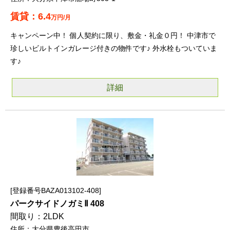
6.4
万円/月
キャンペーン中！ 個人契約に限り、敷金・礼金０円！ 中津市で
珍しいビルトインガレージ付きの物件です♪ 外水栓もついていま
す♪
詳細
登録番号BAZA013102-408
パークサイドノガミⅡ 408
2LDK
大分県豊後高田市