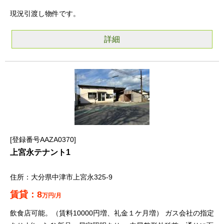
現況引渡し物件です。
詳細
登録番号AAZA0370
上宮永テナント1
大分県中津市上宮永325-9
8
万円/月
飲食店可能。（賃料10000円増、礼金１ケ月増） ガス会社の指定