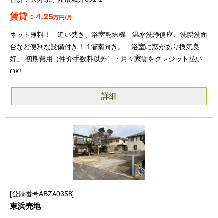
4.25
万円/月
ネット無料！ 追い焚き、浴室乾燥機、温水洗浄便座、洗髪洗面
台など便利な設備付き！ 1階南向き。 浴室に窓があり換気良
好。 初期費用（仲介手数料以外）・月々家賃をクレジット払い
OK!
詳細
登録番号ABZA0358
東浜売地