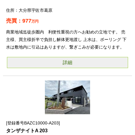
大分県宇佐市葛原
977
万円
商業地域迄徒歩圏内 利便性重視の方へお勧めの立地です。 売
主様、買主様折半で負担し解体更地渡し 上水は、ボーリング 下
水は敷地内に引込はありますが、繋ぎこみが必要になります。
詳細
登録番号BAZC10000-A203
タンザナイトA 203