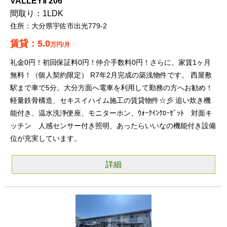
VALLEYⅡ 206
1LDK
大分県宇佐市出光779-2
5.0
万円/月
礼金0円！初回保証料0円！仲介手数料0円！さらに、家賃1ヶ月
無料！（個人契約限定） R7年2月完成の築浅物件です。 西屋敷
駅まで車で5分。大分方面へ電車を利用して勤務の方へお勧め！
軽量鉄骨構造、セキスイハイム施工の賃貸物件☆彡 追い炊き機
能付き、温水洗浄便座、モニターホン、ｳｫｰｸｲﾝｸﾛｰｾﾞｯﾄ 対面キ
ッチン 人感センサー付き照明、あったらいいなの機能付き設備
位が充実しています。
詳細