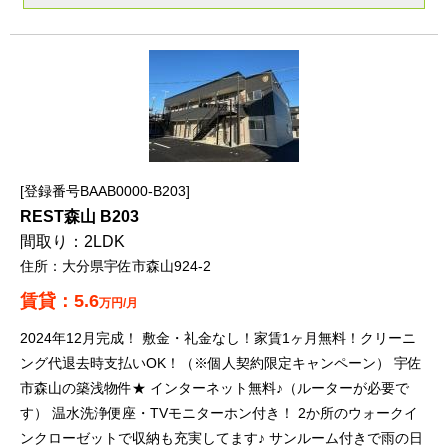
登録番号BAAB0000-B203
REST森山 B203
2LDK
大分県宇佐市森山924-2
5.6
万円/月
2024年12月完成！ 敷金・礼金なし！家賃1ヶ月無料！クリーニ
ング代退去時支払いOK！（※個人契約限定キャンペーン） 宇佐
市森山の築浅物件★ インターネット無料♪（ルーターが必要で
す） 温水洗浄便座・TVモニターホン付き！ 2か所のウォークイ
ンクローゼットで収納も充実してます♪ サンルーム付きで雨の日