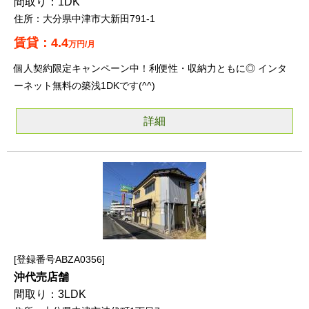
1DK
大分県中津市大新田791-1
4.4
万円/月
個人契約限定キャンペーン中！利便性・収納力ともに◎ インタ
ーネット無料の築浅1DKです(^^)
詳細
登録番号ABZA0356
沖代売店舗
3LDK