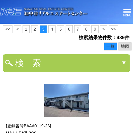
<<
<
1
2
3
4
5
6
7
8
9
>
>>
検索結果物件数：439件
一覧
地図
検 索
▼
登録番号BAAA0119-26