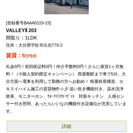
登録番号BAAA0119-23
VALLEYⅡ 203
1LDK
大分県宇佐市出光779-2
5
万円/月
礼金0円！初回保証料0円！仲介手数料0円！さらに家賃1ヶ月無
料！（※個人契約限定キャンペーン） 西屋敷駅まで車で5分。大
分方面へ電車を利用して勤務の方へお勧め！ 軽量鉄骨構造、セ
キスイハイム施工の賃貸物件☆彡 追い炊き機能付き、温水洗浄
便座、モニターホン、ｳｫｰｸｲﾝｸﾛｰｾﾞｯﾄ 対面キッチン 人感セン
サー付き照明、あったらいいなの機能付き設備位が充実していま
す。
詳細