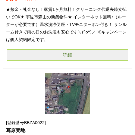
★敷金・礼金なし！家賃1ヶ月無料！クリーニング代退去時支払
いでOK★ 宇佐市森山の新築物件★ インターネット無料♪（ルー
ターが必要です）温水洗浄便座・TVモニターホン付き！ サンル
ーム付きで雨の日のお洗濯も安心です＼(^o^)／ ※キャンペーン
は個人契約限定です。
詳細
登録番号BBZA0022
葛原売地