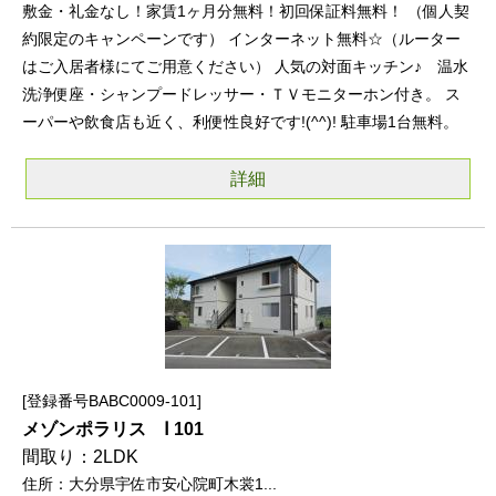
敷金・礼金なし！家賃1ヶ月分無料！初回保証料無料！ （個人契
約限定のキャンペーンです） インターネット無料☆（ルーター
はご入居者様にてご用意ください） 人気の対面キッチン♪ 温水
洗浄便座・シャンプードレッサー・ＴＶモニターホン付き。 ス
ーパーや飲食店も近く、利便性良好です!(^^)! 駐車場1台無料。
詳細
登録番号BABC0009-101
メゾンポラリス Ⅰ 101
2LDK
大分県宇佐市安心院町木裳1...