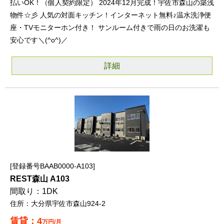
払いOK！（個人契約限定） 2024年12月完成！宇佐市森山の築浅
物件☆彡 人気の対面キッチン！インターネット無料♪温水洗浄便
座・TVモニターホン付き！ サンルーム付きで雨の日のお洗濯も
安心です＼(^o^)／
詳細
登録番号BAAB0000-A103
REST森山 A103
1DK
大分県宇佐市森山924-2
4
万円/月