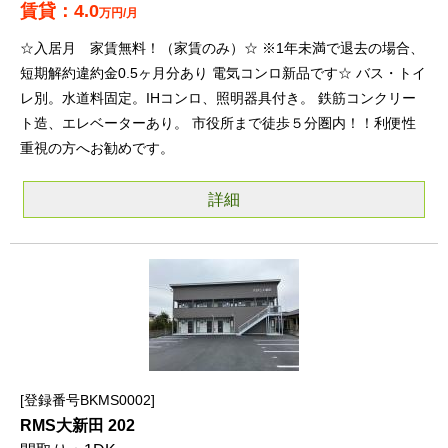
4.0
万円/月
☆入居月 家賃無料！（家賃のみ）☆ ※1年未満で退去の場合、
短期解約違約金0.5ヶ月分あり 電気コンロ新品です☆ バス・トイ
レ別。水道料固定。IHコンロ、照明器具付き。 鉄筋コンクリー
ト造、エレベーターあり。 市役所まで徒歩５分圏内！！利便性
重視の方へお勧めです。
詳細
登録番号BKMS0002
RMS大新田 202