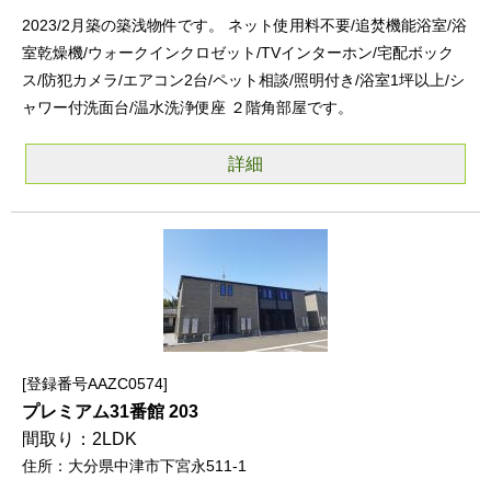
2023/2月築の築浅物件です。 ネット使用料不要/追焚機能浴室/浴
室乾燥機/ウォークインクロゼット/TVインターホン/宅配ボック
ス/防犯カメラ/エアコン2台/ペット相談/照明付き/浴室1坪以上/シ
ャワー付洗面台/温水洗浄便座 ２階角部屋です。
詳細
登録番号AAZC0574
プレミアム31番館 203
2LDK
大分県中津市下宮永511-1