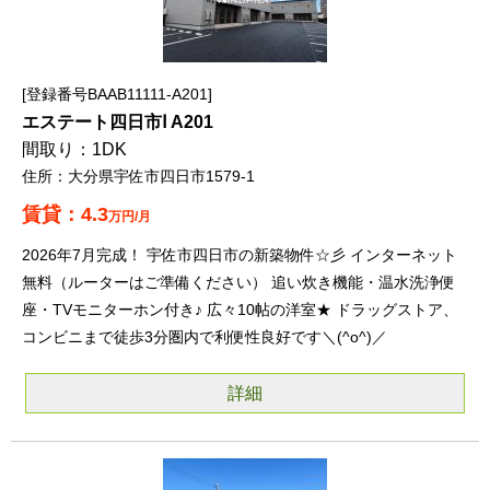
登録番号BAAB11111-A201
エステート四日市Ⅰ A201
1DK
大分県宇佐市四日市1579-1
4.3
万円/月
2026年7月完成！ 宇佐市四日市の新築物件☆彡 インターネット
無料（ルーターはご準備ください） 追い炊き機能・温水洗浄便
座・TVモニターホン付き♪ 広々10帖の洋室★ ドラッグストア、
コンビニまで徒歩3分圏内で利便性良好です＼(^o^)／
詳細