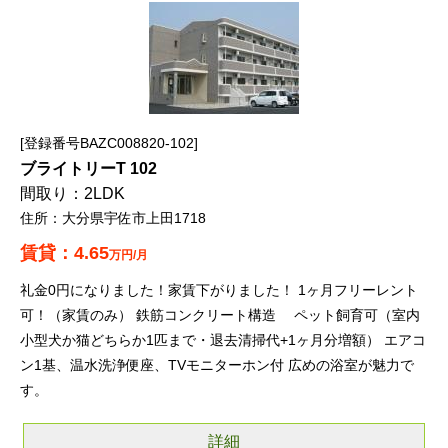
登録番号BAZC008820-102
ブライトリーT 102
2LDK
大分県宇佐市上田1718
4.65
万円/月
礼金0円になりました！家賃下がりました！ 1ヶ月フリーレント
可！（家賃のみ） 鉄筋コンクリート構造 ペット飼育可（室内
小型犬か猫どちらか1匹まで・退去清掃代+1ヶ月分増額） エアコ
ン1基、温水洗浄便座、TVモニターホン付 広めの浴室が魅力で
す。
詳細