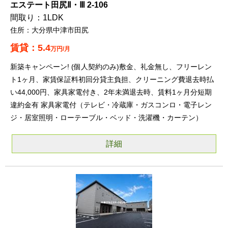
エステート田尻Ⅱ・Ⅲ 2-106
1LDK
大分県中津市田尻
5.4
万円/月
新築キャンペーン! (個人契約のみ)敷金、礼金無し、フリーレン
ト1ヶ月、家賃保証料初回分貸主負担、クリーニング費退去時払
い44,000円、家具家電付き、2年未満退去時、賃料1ヶ月分短期
違約金有 家具家電付（テレビ・冷蔵庫・ガスコンロ・電子レン
ジ・居室照明・ローテーブル・ベッド・洗濯機・カーテン）
詳細