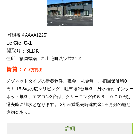
登録番号AAAA1225
Le Ciel C-1
3LDK
福岡県築上郡上毛町八ツ並24-2
7.7
万円/月
メゾネットタイプの新築物件、敷金、礼金無し、初回保証料0
円！ 15.3帖の広々リビング、駐車場2台無料、外水栓付 インター
ネット無料、エアコン3台付、クリーニング代６６，０００円は
退去時に請求となります。 2年未満退去時違約金1ヶ月分の短期
違約金あり。
詳細