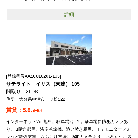
詳細
登録番号AAZC010201-105
サテライト イリス（東建） 105
2LDK
大分県中津市一ツ松122
5.8
万円/月
インターネットWifi無料。駐車場2台可。駐車場に防犯カメラあ
り。 1階角部屋。浴室乾燥機、追い焚き風呂、ＴＶモニターフォ
ンなど設備充実、さらに駐車場に防犯カメラあり！いろんなお店