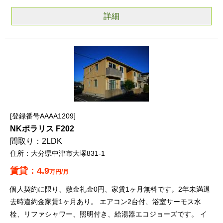
詳細
登録番号AAAA1209
NKポラリス F202
2LDK
大分県中津市大塚831-1
4.9
万円/月
個人契約に限り、敷金礼金0円、家賃1ヶ月無料です。2年未満退
去時違約金家賃1ヶ月あり。 エアコン2台付、浴室サーモス水
栓、リファシャワー、照明付き、給湯器エコジョーズです。 イ