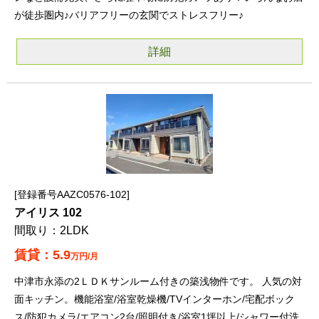
が徒歩圏内♪バリアフリーの玄関でストレスフリー♪
詳細
登録番号AAZC0576-102
アイリス 102
2LDK
5.9
万円/月
中津市永添の2ＬＤＫサンルーム付きの築浅物件です。 人気の対
面キッチン。機能浴室/浴室乾燥機/TVインターホン/宅配ボック
ス/防犯カメラ/エアコン2台/照明付き/浴室1坪以上/シャワー付洗