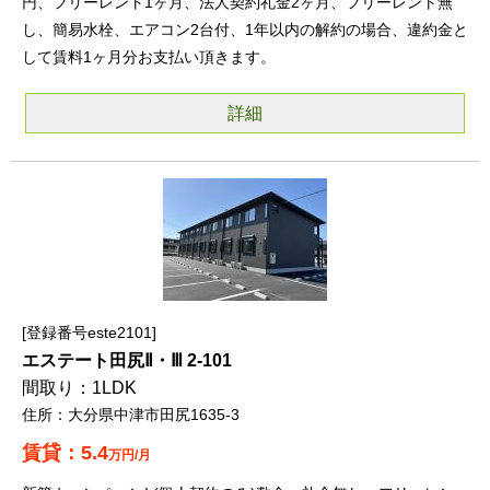
円、フリーレント1ヶ月、法人契約礼金2ヶ月、フリーレント無
し、簡易水栓、エアコン2台付、1年以内の解約の場合、違約金と
して賃料1ヶ月分お支払い頂きます。
詳細
登録番号este2101
エステート田尻Ⅱ・Ⅲ 2-101
1LDK
大分県中津市田尻1635-3
5.4
万円/月