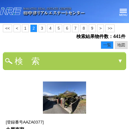
<<
<
1
2
3
4
5
6
7
8
9
>
>>
検索結果物件数：441件
一覧
地図
検 索
▼
登録番号AAZA0377