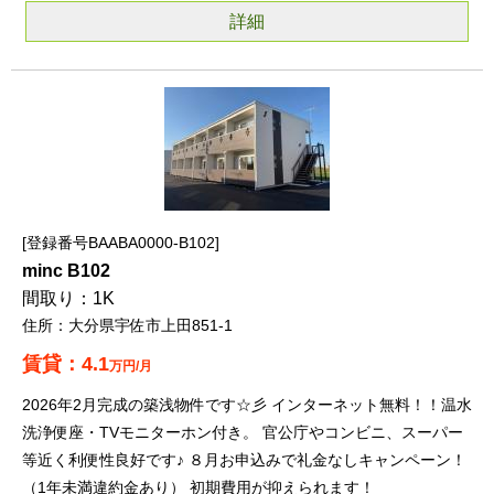
詳細
登録番号BAABA0000-B102
minc B102
1K
大分県宇佐市上田851-1
4.1
万円/月
2026年2月完成の築浅物件です☆彡 インターネット無料！！温水
洗浄便座・TVモニターホン付き。 官公庁やコンビニ、スーパー
等近く利便性良好です♪ ８月お申込みで礼金なしキャンペーン！
（1年未満違約金あり） 初期費用が抑えられます！