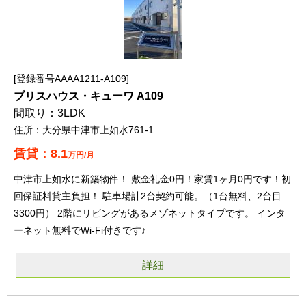
登録番号AAAA1211-A109
ブリスハウス・キューワ A109
3LDK
大分県中津市上如水761-1
8.1
万円/月
中津市上如水に新築物件！ 敷金礼金0円！家賃1ヶ月0円です！初
回保証料貸主負担！ 駐車場計2台契約可能。（1台無料、2台目
3300円） 2階にリビングがあるメゾネットタイプです。 インタ
ーネット無料でWi-Fi付きです♪
詳細