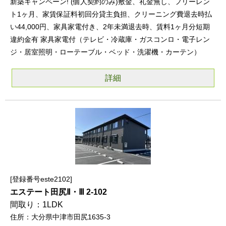
新築キャンペーン! (個人契約のみ)敷金、礼金無し、フリーレン
ト1ヶ月、家賃保証料初回分貸主負担、クリーニング費退去時払
い44,000円、家具家電付き、2年未満退去時、賃料1ヶ月分短期
違約金有 家具家電付（テレビ・冷蔵庫・ガスコンロ・電子レン
ジ・居室照明・ローテーブル・ベッド・洗濯機・カーテン）
詳細
登録番号este2102
エステート田尻Ⅱ・Ⅲ 2-102
1LDK
大分県中津市田尻1635-3