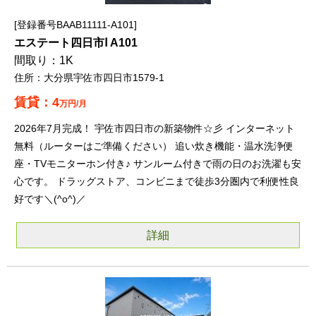
登録番号BAAB11111-A101
エステート四日市Ⅰ A101
1K
大分県宇佐市四日市1579-1
4
万円/月
2026年7月完成！ 宇佐市四日市の新築物件☆彡 インターネット
無料（ルーターはご準備ください） 追い炊き機能・温水洗浄便
座・TVモニターホン付き♪ サンルーム付きで雨の日のお洗濯も安
心です。 ドラッグストア、コンビニまで徒歩3分圏内で利便性良
好です＼(^o^)／
詳細