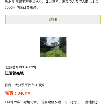
所あり 店舗前駐車場あり。２台無料。追加でご希望の際は１台
3000円 内装は要相談。
詳細
登録番号BBBA0039
江須賀売地
大分県宇佐市江須賀
340
万円
114坪の広い敷地です。 現在建物が建っています。 一部地目が