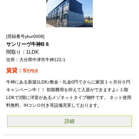
登録番号ykur0008
サンリーヴ牛神B 6
1LDK
大分県中津市牛神122-1
5
万円/月
牛神にある新築1LDK♪敷金・礼金0円でさらに家賃１ヶ月分０円
キャンペーン中！！ 初期費用を抑えて入居ができますよ♪ １階
LDKで2階に洋室があるメゾネットタイプ物件です。 ネット使用
料無料、IHコンロ付き等設備充実しております。
詳細