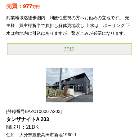
977
万円
商業地域迄徒歩圏内 利便性重視の方へお勧めの立地です。 売
主様、買主様折半で負担し解体更地渡し 上水は、ボーリング 下
水は敷地内に引込はありますが、繋ぎこみが必要になります。
詳細
登録番号BAZC10000-A203
タンザナイトA 203
2LDK
大分県豊後高田市新地1960-1