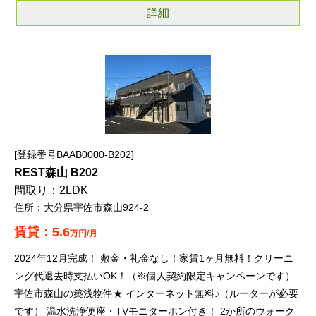
詳細
登録番号BAAB0000-B202
REST森山 B202
2LDK
大分県宇佐市森山924-2
5.6
万円/月
2024年12月完成！ 敷金・礼金なし！家賃1ヶ月無料！クリーニ
ング代退去時支払いOK！（※個人契約限定キャンペーンです）
宇佐市森山の築浅物件★ インターネット無料♪（ルーターが必要
です） 温水洗浄便座・TVモニターホン付き！ 2か所のウォーク