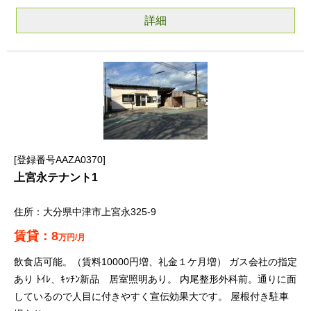
詳細
登録番号AAZA0370
上宮永テナント1
大分県中津市上宮永325-9
8
万円/月
飲食店可能。（賃料10000円増、礼金１ケ月増） ガス会社の指定
あり ﾄｲﾚ、ｷｯﾁﾝ新品 居室照明あり。 内尾整形外科前。通りに面
しているので人目に付きやすく宣伝効果大です。 屋根付き駐車