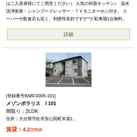
はご入居者様にてご用意ください） 人気の対面キッチン♪ 温水
洗浄便座・シャンプードレッサー・ＴＶモニターホン付き。 ス
ーパーや飲食店も近く、利便性良好です!(^^)! 駐車場1台無料。
詳細
登録番号BABC0009-101
メゾンポラリス Ⅰ 101
2LDK
大分県宇佐市安心院町木裳1...
4.2
万円/月