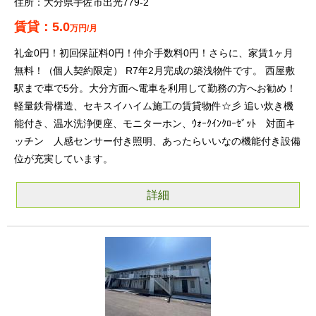
大分県宇佐市出光779-2
5.0
万円/月
礼金0円！初回保証料0円！仲介手数料0円！さらに、家賃1ヶ月
無料！（個人契約限定） R7年2月完成の築浅物件です。 西屋敷
駅まで車で5分。大分方面へ電車を利用して勤務の方へお勧め！
軽量鉄骨構造、セキスイハイム施工の賃貸物件☆彡 追い炊き機
能付き、温水洗浄便座、モニターホン、ｳｫｰｸｲﾝｸﾛｰｾﾞｯﾄ 対面キ
ッチン 人感センサー付き照明、あったらいいなの機能付き設備
位が充実しています。
詳細