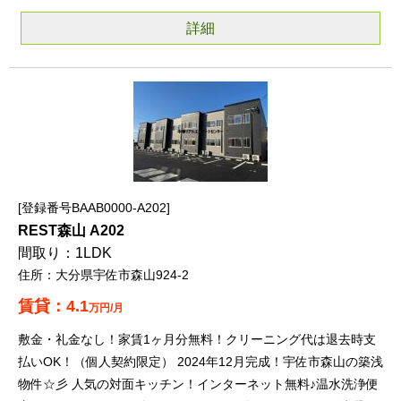
詳細
登録番号BAAB0000-A202
REST森山 A202
1LDK
大分県宇佐市森山924-2
4.1
万円/月
敷金・礼金なし！家賃1ヶ月分無料！クリーニング代は退去時支
払いOK！（個人契約限定） 2024年12月完成！宇佐市森山の築浅
物件☆彡 人気の対面キッチン！インターネット無料♪温水洗浄便