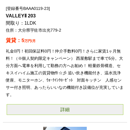
登録番号BAAA0119-23
VALLEYⅡ 203
1LDK
大分県宇佐市出光779-2
5
万円/月
礼金0円！初回保証料0円！仲介手数料0円！さらに家賃1ヶ月無
料！（※個人契約限定キャンペーン） 西屋敷駅まで車で5分。大
分方面へ電車を利用して勤務の方へお勧め！ 軽量鉄骨構造、セ
キスイハイム施工の賃貸物件☆彡 追い炊き機能付き、温水洗浄
便座、モニターホン、ｳｫｰｸｲﾝｸﾛｰｾﾞｯﾄ 対面キッチン 人感セン
サー付き照明、あったらいいなの機能付き設備位が充実していま
す。
詳細