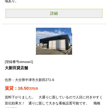
場あり。
詳細
登録番号simose1
大新田貸店舗
大分県中津市大新田271-6
16.50
万円/月
賃料下がりました。 大通りに面しているので人目に付きやすく
宣伝効果大！ 通りに面して大きな看板設置可能です。 職種