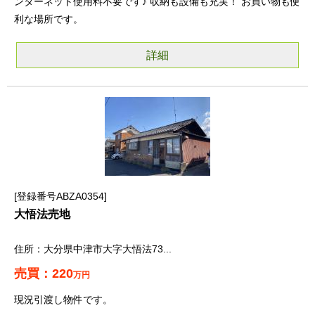
ンターネット使用料不要です♪ 収納も設備も充実！ お買い物も便
利な場所です。
詳細
登録番号ABZA0354
大悟法売地
大分県中津市大字大悟法73...
220
万円
現況引渡し物件です。