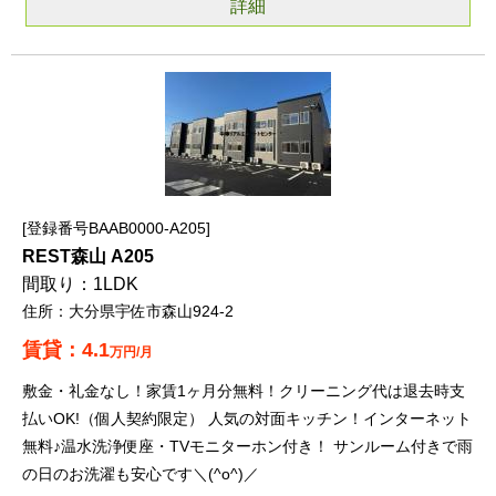
詳細
登録番号BAAB0000-A205
REST森山 A205
1LDK
大分県宇佐市森山924-2
4.1
万円/月
敷金・礼金なし！家賃1ヶ月分無料！クリーニング代は退去時支
払いOK!（個人契約限定） 人気の対面キッチン！インターネット
無料♪温水洗浄便座・TVモニターホン付き！ サンルーム付きで雨
の日のお洗濯も安心です＼(^o^)／