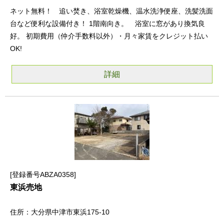
ネット無料！ 追い焚き、浴室乾燥機、温水洗浄便座、洗髪洗面
台など便利な設備付き！ 1階南向き。 浴室に窓があり換気良
好。 初期費用（仲介手数料以外）・月々家賃をクレジット払い
OK!
詳細
登録番号ABZA0358
東浜売地
大分県中津市東浜175-10