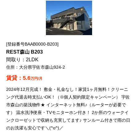
登録番号BAAB0000-B203
REST森山 B203
2LDK
大分県宇佐市森山924-2
5.6
万円/月
2024年12月完成！ 敷金・礼金なし！家賃1ヶ月無料！クリーニ
ング代退去時支払いOK！（※個人契約限定キャンペーン） 宇佐
市森山の築浅物件★ インターネット無料♪（ルーターが必要で
す） 温水洗浄便座・TVモニターホン付き！ 2か所のウォークイ
ンクローゼットで収納も充実してます♪ サンルーム付きで雨の日
のお洗濯も安心です＼(^o^)／