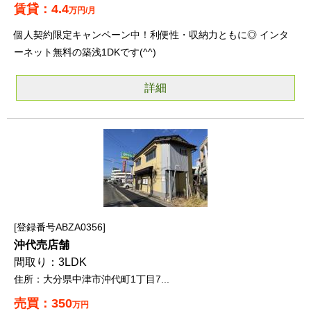
4.4
万円/月
個人契約限定キャンペーン中！利便性・収納力ともに◎ インタ
ーネット無料の築浅1DKです(^^)
詳細
登録番号ABZA0356
沖代売店舗
3LDK
大分県中津市沖代町1丁目7...
350
万円