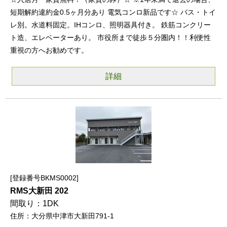
短期解約違約金0.5ヶ月分あり 電気コンロ新品です☆ バス・トイ
レ別。水道料固定。IHコンロ、照明器具付き。 鉄筋コンクリー
ト造、エレベーターあり。 市役所まで徒歩５分圏内！！利便性
重視の方へお勧めです。
詳細
登録番号BKMS0002
RMS大新田 202
1DK
大分県中津市大新田791-1