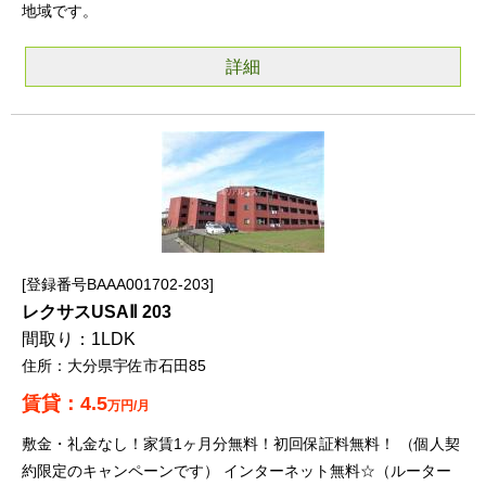
地域です。
詳細
登録番号BAAA001702-203
レクサスUSAⅡ 203
1LDK
大分県宇佐市石田85
4.5
万円/月
敷金・礼金なし！家賃1ヶ月分無料！初回保証料無料！ （個人契
約限定のキャンペーンです） インターネット無料☆（ルーター