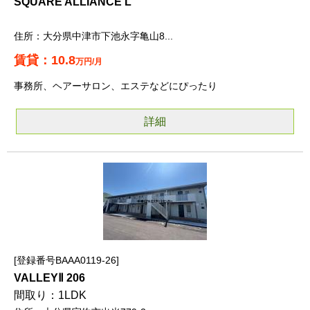
SQUARE ALLIANCE L
大分県中津市下池永字亀山8...
10.8
万円/月
事務所、ヘアーサロン、エステなどにぴったり
詳細
登録番号BAAA0119-26
VALLEYⅡ 206
1LDK