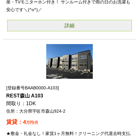
座・TVモニターホン付き！ サンルーム付きで雨の日のお洗濯も
安心です＼(^o^)／
詳細
登録番号BAAB0000-A103
REST森山 A103
1DK
大分県宇佐市森山924-2
4
万円/月
★敷金・礼金なし！家賃1ヶ月無料！クリーニング代退去時支払