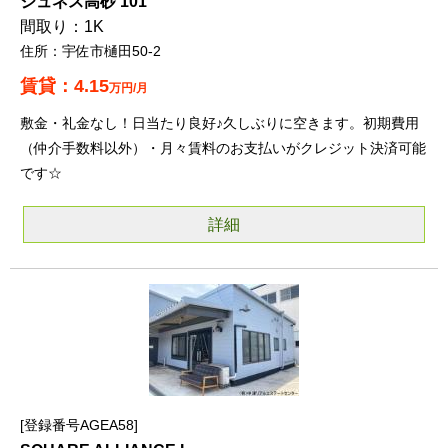
ジュネス高砂 101
1K
宇佐市樋田50-2
4.15
万円/月
敷金・礼金なし！日当たり良好♪久しぶりに空きます。初期費用
（仲介手数料以外）・月々賃料のお支払いがクレジット決済可能
です☆
詳細
登録番号AGEA58