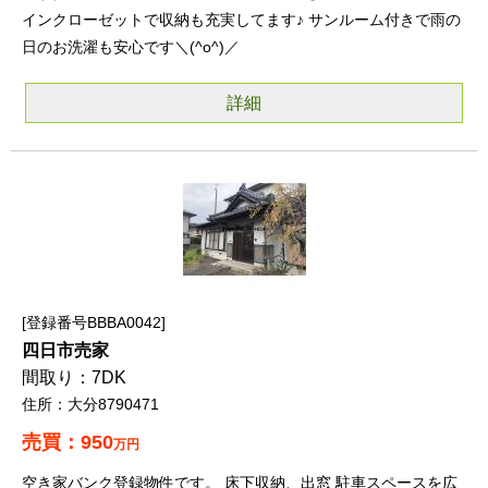
インクローゼットで収納も充実してます♪ サンルーム付きで雨の
日のお洗濯も安心です＼(^o^)／
詳細
登録番号BBBA0042
四日市売家
7DK
大分8790471
950
万円
空き家バンク登録物件です。 床下収納、出窓 駐車スペースを広