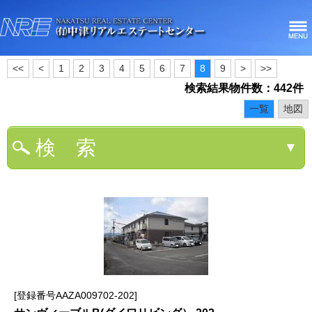
<<
<
1
2
3
4
5
6
7
8
9
>
>>
検索結果物件数：442件
一覧
地図
検 索
▼
登録番号AAZA009702-202