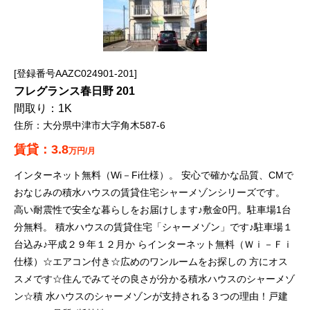
登録番号AAZC024901-201
フレグランス春日野 201
1K
大分県中津市大字角木587-6
3.8
万円/月
インターネット無料（Wi－Fi仕様）。 安心で確かな品質、CMで
おなじみの積水ハウスの賃貸住宅シャーメゾンシリーズです。
高い耐震性で安全な暮らしをお届けします♪敷金0円。駐車場1台
分無料。 積水ハウスの賃貸住宅「シャーメゾン」です♪駐車場１
台込み♪平成２９年１２月か らインターネット無料（Ｗｉ－Ｆｉ
仕様）☆エアコン付き☆広めのワンルームをお探しの 方にオス
スメです☆住んでみてその良さが分かる積水ハウスのシャーメゾ
ン☆積 水ハウスのシャーメゾンが支持される３つの理由！戸建