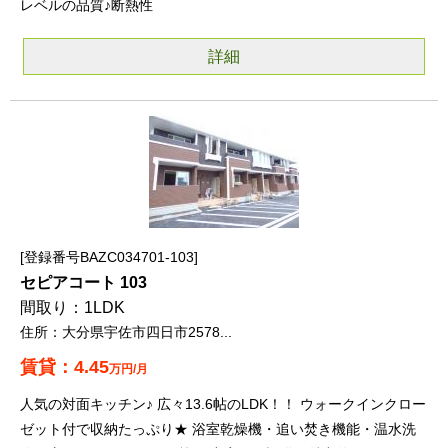
レベルの品質♪断熱性
詳細
登録番号BAZC034701-103
セピアコート 103
1LDK
大分県宇佐市四日市2578...
4.45
万円/月
人気の対面キッチン♪ 広々13.6帖のLDK！！ ウォークインクロー
ゼット付で収納たっぷり★ 浴室乾燥機・追い焚き機能・温水洗