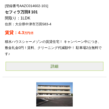
登録番号AAZC014602-101
セフィラ万田Ⅱ 101
1LDK
大分県中津市万田583-4
4.3
万円/月
積水ハウスシャーメゾンの賃貸住宅！ キャンペーン中につき、
敷金礼金0円！賃料、クリーニング代減額中！ 駐車場2台無料で
す♪
詳細