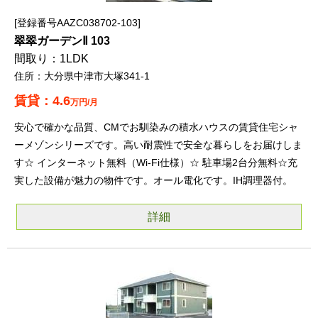
登録番号AAZC038702-103
翠翠ガーデンⅡ 103
1LDK
大分県中津市大塚341-1
4.6
万円/月
安心で確かな品質、CMでお馴染みの積水ハウスの賃貸住宅シャ
ーメゾンシリーズです。高い耐震性で安全な暮らしをお届けしま
す☆ インターネット無料（Wi-Fi仕様）☆ 駐車場2台分無料☆充
実した設備が魅力の物件です。オール電化です。IH調理器付。
詳細