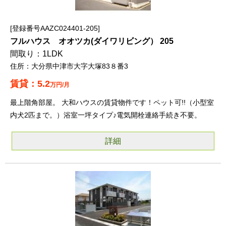
登録番号AAZC024401-205
フルハウス オオツカ(ダイワリビング） 205
1LDK
大分県中津市大字大塚83８番3
5.2
万円/月
最上階角部屋。 大和ハウスの賃貸物件です！ペット可!!（小型室
内犬2匹まで。）浴室一坪タイプ♪電気開栓連絡手続き不要。
詳細