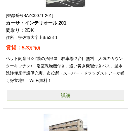
登録番号BAZC0071-201
カーサ・インテリオール 201
2DK
宇佐市大字上田538-1
5.3
万円/月
ペット飼育可☆2階の角部屋 駐車場２台目無料。人気のカウン
ターキッチン♪ 浴室乾燥機付き、追い焚き機能付きバス、温水
洗浄便座等設備充実。市役所・スーパー・ドラッグストアーが近
く好立地‼ Wi-Fi無料！
詳細