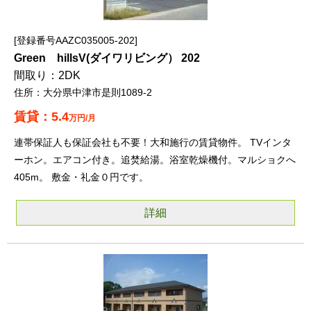
登録番号AAZC035005-202
Green hillsV(ダイワリビング） 202
2DK
大分県中津市是則1089-2
5.4
万円/月
連帯保証人も保証会社も不要！大和施行の賃貸物件。 TVインタ
ーホン。エアコン付き。追焚給湯。浴室乾燥機付。マルショクへ
405m。 敷金・礼金０円です。
詳細