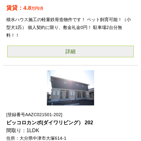
4.8
万円/月
積水ハウス施工の軽量鉄骨造物件です！ ペット飼育可能！（小
型犬1匹） 個人契約に限り、敷金礼金0円！ 駐車場2台分無
料！！
詳細
登録番号AAZC021501-202
ピッコロカンポ(ダイワリビング） 202
1LDK
大分県中津市大塚614-1