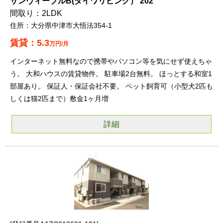
サンヴィーブルB(ダイワリビング） 202
2LDK
大分県中津市大悟法354-1
5.3
万円/月
インターネット無料なので携帯やパソコン等を気にせず使えちゃ
う。 大和ハウスの賃貸物件。 駐車場2台無料。 ほっとする和室1
部屋あり。 保証人・保証会社不要。 ペット飼育可（小型犬2匹も
しくは猫2匹まで）敷金1ヶ月増
詳細