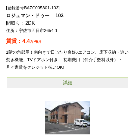
登録番号BAZC005801-103
ロジュマン・ドゥー 103
2DK
宇佐市四日市2654-1
4.4
万円/月
1階の角部屋！南向きで日当たり良好♪エアコン、床下収納・追い
焚き機能、TVドアホン付き！ 初期費用（仲介手数料以外）・
月々家賃をクレジット払いOK!
詳細