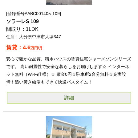
登録番号AABC001405-109
ソラーレS 109
1LDK
大分県中津市大塚347
4.6
万円/月
安心で確かな品質、積水ハウスの賃貸住宅シャーメゾンシリーズ
です。 高い耐震性で安全な暮らしをお届けします☆ インターネ
ット無料（Wi-Fi仕様）☆ 敷金0円☆駐車所2台分無料☆充実設
備！追い焚き給湯もできて快適バスタイム！
詳細