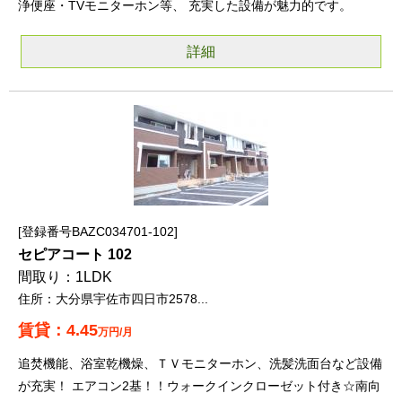
浄便座・TVモニターホン等、 充実した設備が魅力的です。
詳細
登録番号BAZC034701-102
セピアコート 102
1LDK
大分県宇佐市四日市2578...
4.45
万円/月
追焚機能、浴室乾機燥、ＴＶモニターホン、洗髪洗面台など設備
が充実！ エアコン2基！！ウォークインクローゼット付き☆南向