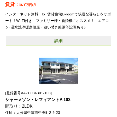
5.7
万円/月
インターネット無料・IoT賃貸住宅D-roomで快適な暮らしをサポ
ート！Wi-Fi付き！ファミリー様・新婚様にオススメ！！エアコ
ン･温水洗浄暖房便座・追い焚き給湯等設備あり♪
詳細
登録番号AAZC034301-103
シャーメゾン・レフィアントA 103
2LDK
大分県中津市中央町2-9-23