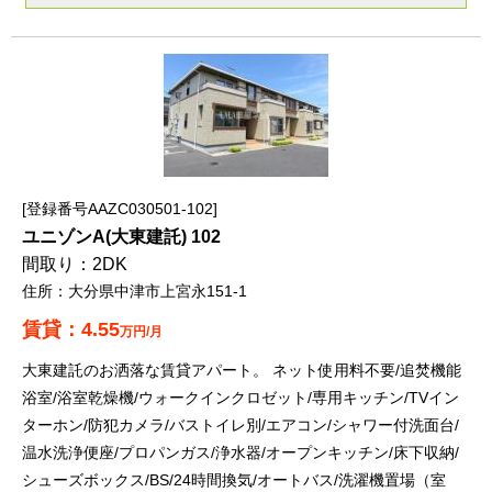
登録番号AAZC030501-102
ユニゾンA(大東建託) 102
2DK
大分県中津市上宮永151-1
4.55
万円/月
大東建託のお洒落な賃貸アパート。 ネット使用料不要/追焚機能
浴室/浴室乾燥機/ウォークインクロゼット/専用キッチン/TVイン
ターホン/防犯カメラ/バストイレ別/エアコン/シャワー付洗面台/
温水洗浄便座/プロパンガス/浄水器/オープンキッチン/床下収納/
シューズボックス/BS/24時間換気/オートバス/洗濯機置場（室