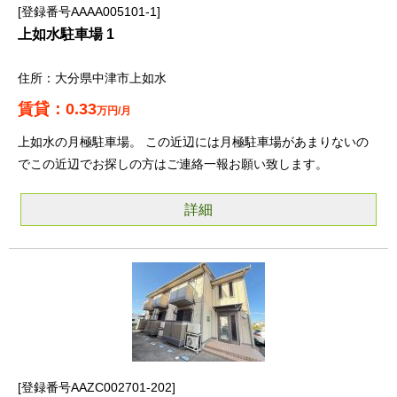
登録番号AAAA005101-1
上如水駐車場 1
大分県中津市上如水
0.33
万円/月
上如水の月極駐車場。 この近辺には月極駐車場があまりないの
でこの近辺でお探しの方はご連絡一報お願い致します。
詳細
登録番号AAZC002701-202