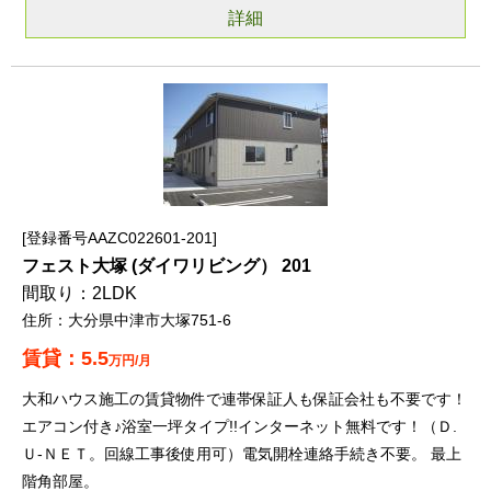
詳細
登録番号AAZC022601-201
フェスト大塚 (ダイワリビング） 201
2LDK
大分県中津市大塚751-6
5.5
万円/月
大和ハウス施工の賃貸物件で連帯保証人も保証会社も不要です！
エアコン付き♪浴室一坪タイプ!!インターネット無料です！（Ｄ.
Ｕ-ＮＥＴ。回線工事後使用可）電気開栓連絡手続き不要。 最上
階角部屋。