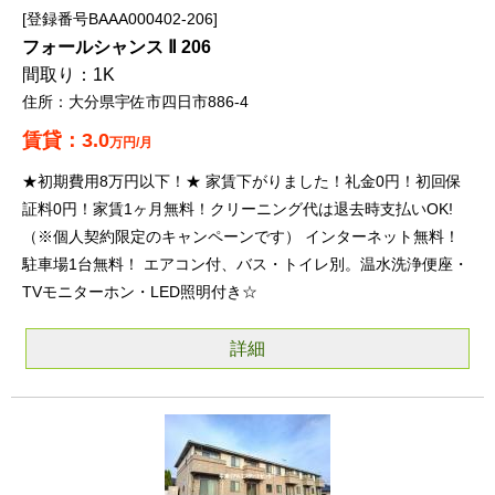
登録番号BAAA000402-206
フォールシャンス Ⅱ 206
1K
大分県宇佐市四日市886-4
3.0
万円/月
★初期費用8万円以下！★ 家賃下がりました！礼金0円！初回保
証料0円！家賃1ヶ月無料！クリーニング代は退去時支払いOK!
（※個人契約限定のキャンペーンです） インターネット無料！
駐車場1台無料！ エアコン付、バス・トイレ別。温水洗浄便座・
TVモニターホン・LED照明付き☆
詳細