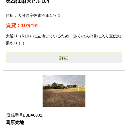
第2岩田材木ビル 104
大分県宇佐市石田177-1
10
万円/月
大通り（R10）に立地しているため、多くの人の目に入り宣伝効
果あり！！
詳細
登録番号BBBA0002
葛原売地