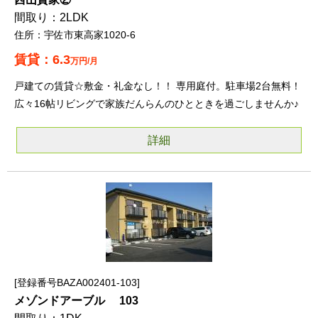
2LDK
宇佐市東高家1020-6
6.3
万円/月
戸建ての賃貸☆敷金・礼金なし！！ 専用庭付。駐車場2台無料！
広々16帖リビングで家族だんらんのひとときを過ごしませんか♪
詳細
登録番号BAZA002401-103
メゾンドアーブル 103