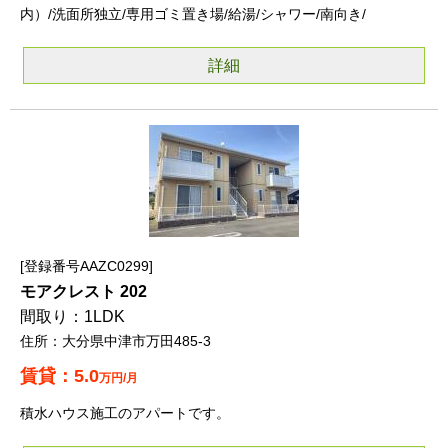
内）/洗面所独立/専用ゴミ置き場/給湯/シャワー/南向き/
詳細
登録番号AAZC0299
モアクレスト 202
1LDK
大分県中津市万田485-3
5.0
万円/月
積水ハウス施工のアパートです。