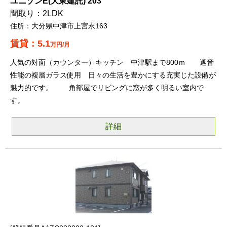
ユニゾンE(大東建託) 203
2LDK
大分県中津市上宮永163
5.1
万円/月
人気の対面（カウンター）キッチン 中津駅まで800ｍ 遮音
性能の複層ガラス使用 日々の生活を豊かにする充実じた設備が
魅力的です。 角部屋でリビングに窓が多く明るい室内で
す。
詳細