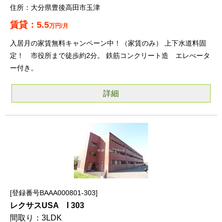
大分県豊後高田市玉津
5.5
万円/月
入居月の家賃無料キャンペーン中！（家賃のみ） 上下水道料固
定！ 市役所まで徒歩約2分。 鉄筋コンクリート造 エレべータ
ー付き。
詳細
登録番号BAAA000801-303
レクサスUSA Ⅰ 303
3LDK