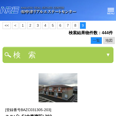
<<
<
1
2
3
4
5
6
7
8
9
検索結果物件数：444件
一覧
地図
検 索
▼
登録番号BAZC031305-203