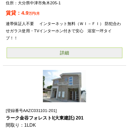
大分県中津市角木205-1
4.9
万円/月
連帯保証人不要 インターネット無料（ＷＩ－ＦＩ） 防犯合わ
せガラス使用・TVインターホン付きで安心 浴室一坪タイ
プ！！
詳細
登録番号AAZC031101-201
ラーク金谷フォレストⅠ(大東建託) 201
1LDK