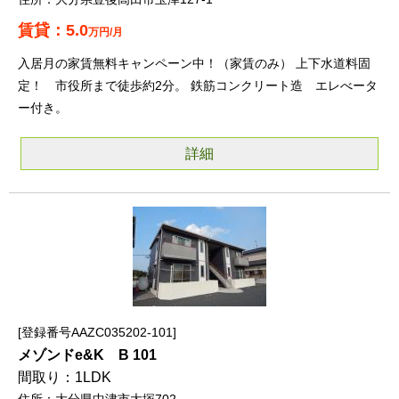
5.0
万円/月
入居月の家賃無料キャンペーン中！（家賃のみ） 上下水道料固
定！ 市役所まで徒歩約2分。 鉄筋コンクリート造 エレべータ
ー付き。
詳細
登録番号AAZC035202-101
メゾンドe&K B 101
1LDK