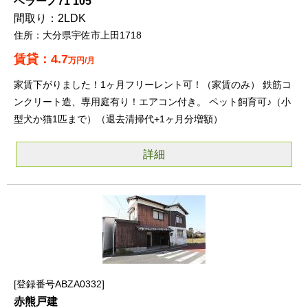
ベラーノ71 105
2LDK
大分県宇佐市上田1718
4.7
万円/月
家賃下がりました！1ヶ月フリーレント可！（家賃のみ） 鉄筋コ
ンクリート造、専用庭有り！エアコン付き。 ペット飼育可♪（小
型犬か猫1匹まで）（退去清掃代+1ヶ月分増額）
詳細
登録番号ABZA0332
赤熊戸建