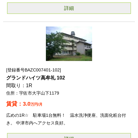
詳細
登録番号BAZC007401-102
グランドハイツ高牟礼 102
1R
宇佐市大字山下1179
3.0
万円/月
広めの1R☆ 駐車場1台無料！ 温水洗浄便座、洗面化粧台付
き。 中津市内へアクセス良好。