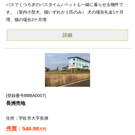
バスでくつろぎのバスタイム♪ ペットも一緒に暮らせる物件で
す。（室内小型犬、猫いずれか１匹のみ） 犬の場合礼金1ケ月
増、猫の場合2ケ月増
詳細
登録番号BBBA0007
長洲売地
宇佐市大字長洲
546.98
万円