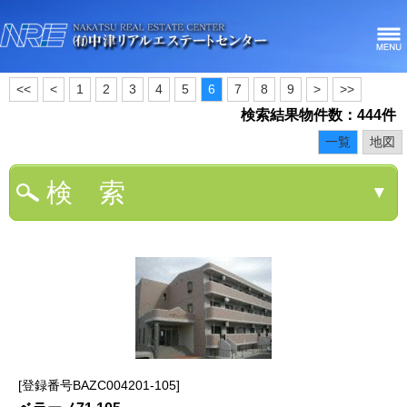
<<
<
1
2
3
4
5
6
7
8
9
>
>>
検索結果物件数：444件
一覧
地図
検 索
▼
登録番号BAZC004201-105