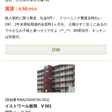
大分県中津市大塚702
4.50
万円/月
個人契約に限り敷金、礼金0円！、クリーニング費退去時払い
OK!、2年未満短期違約金賃料1ヶ月分。 公園がすぐ近くにあるの
で小さなお子様と遊べそうですよ（*^_^*） BS受信可。キッチン
は対面式。
詳細
登録番号BAZA008705-501
イストワール岩渕 Ⅴ 501