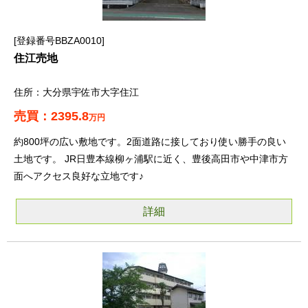
登録番号BBZA0010
住江売地
大分県宇佐市大字住江
2395.8
万円
約800坪の広い敷地です。2面道路に接しており使い勝手の良い
土地です。 JR日豊本線柳ヶ浦駅に近く、豊後高田市や中津市方
面へアクセス良好な立地です♪
詳細