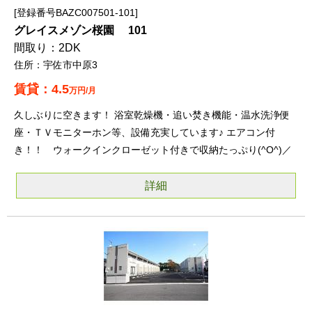
登録番号BAZC007501-101
グレイスメゾン桜園 101
2DK
宇佐市中原3
4.5
万円/月
久しぶりに空きます！ 浴室乾燥機・追い焚き機能・温水洗浄便
座・ＴＶモニターホン等、設備充実しています♪ エアコン付
き！！ ウォークインクローゼット付きで収納たっぷり(^O^)／
詳細