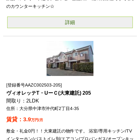
のカウンターキッチン☆
詳細
登録番号AAZC002503-205
ヴィオレッテT・UーＣ(大東建託) 205
2LDK
大分県中津市沖代町2丁目4-35
3.9
万円/月
敷金・礼金0円！！大東建託の物件です。 浴室/専用キッチン/TV
インターホン/バストイレ別/エアコン/プロパンガス/オープンキッ