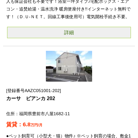
人も保証会社も不要です！浴室一坪タイプ♪宅配ボックス・エア
コン・追焚給湯・温水洗浄 暖房便座付き!!インターネット無料で
す！（Ｄ.Ｕ-ＮＥＴ。回線工事後使用可）電気開栓手続き不要。
詳細
登録番号AAZC051001-202
カーサ ビアンカ 202
福岡県豊前市八屋1682-11
6.8
万円/月
●ペット飼育可（小型犬・猫）物件♪ ※ペット飼育の場合、敷金1