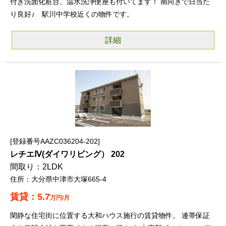
付き洗面化粧台、温水洗浄便座も付いてます！ 南向きで日当た
り良好♪ 駅川中学校近くの物件です。
詳細
登録番号AAZC036204-202
レチエⅣ(ダイワリビング） 202
2LDK
大分県中津市大塚665-4
5.7
万円/月
閑静な住宅街に位置する大和ハウス施行の賃貸物件。 連帯保証