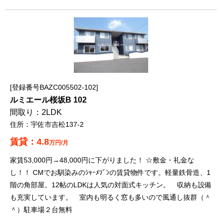
登録番号BAZC005502-102
ルミエール桜坂B 102
2LDK
宇佐市吉松137-2
4.8
万円/月
家賃53,000円→48,000円に下がりました！ ☆敷金・礼金な
し！！ CMでお馴染みのｼｬｰﾒｿﾞﾝの賃貸物件です。軽量鉄骨造、1
階の角部屋。12帖のLDKは人気の対面式キッチン。 収納も設備
も充実しています。 室内も明るく窓も多いので風通し抜群（＾
＾）駐車場２台無料