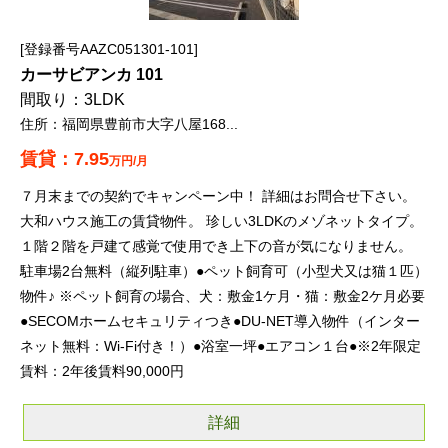
登録番号AAZC051301-101
カーサビアンカ 101
3LDK
福岡県豊前市大字八屋168...
7.95
万円/月
７月末までの契約でキャンペーン中！ 詳細はお問合せ下さい。
大和ハウス施工の賃貸物件。 珍しい3LDKのメゾネットタイプ。
１階２階を戸建て感覚で使用でき上下の音が気になりません。
駐車場2台無料（縦列駐車）●ペット飼育可（小型犬又は猫１匹）
物件♪ ※ペット飼育の場合、犬：敷金1ケ月・猫：敷金2ケ月必要
●SECOMホームセキュリティつき●DU-NET導入物件（インター
ネット無料：Wi-Fi付き！）●浴室一坪●エアコン１台●※2年限定
賃料：2年後賃料90,000円
詳細