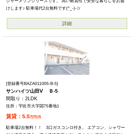
シャーメゾンシリーズです。 高い耐震性で安全な暮らしをお届
けします♪ 駐車場代2台無料です(^_-)-☆
詳細
登録番号BAZA011005-B-5
サンハイツ山田Ⅴ Ｂ-5
2LDK
宇佐市大字閤75番地1
5.5
万円/月
駐車場2台無料！！ 3口ガスコンロ付き。 エアコン、シャワー