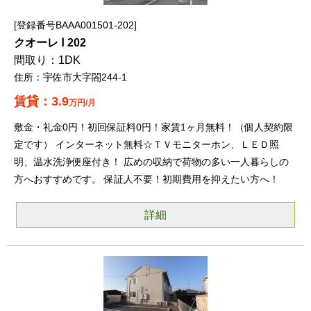
登録番号BAAA001501-202
クオーレ Ⅰ 202
1DK
宇佐市大字閤244-1
3.9
万円/月
敷金・礼金0円！初回保証料0円！家賃1ヶ月無料！（個人契約限
定です） インターネット無料☆ＴＶモニターホン、ＬＥＤ照
明、温水洗浄便座付き！ 広めの収納で荷物の多い一人暮らしの
方へおすすめです。 保証人不要！初期費用を抑えたい方へ！
詳細