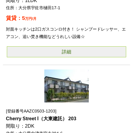
1LDK
大分県宇佐市樋田17-1
5
万円/月
対面キッチンは2口ガスコンロ付き！ シャンプードレッサー、エ
アコン、追い焚き機能などうれしい設備☆
詳細
登録番号AAZC0503-1203
Cherry Street Ⅰ（大東建託） 203
2DK