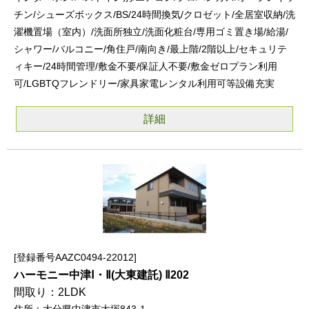
チン/シューズボックス/BS/24時間換気/クロゼット/全居室収納/洗
濯機置場（室内）/洗面所独立/洗面化粧台/専用ゴミ置き場/給湯/
シャワー/バルコニー/角住戸/南向き/最上階/2階以上/セキュリテ
ィキー/24時間管理/敷金不要/保証人不要/敷金ゼロプラン利用
可/LGBTQフレンドリー/家具家電レンタル利用可等設備充実
詳細
登録番号AAZC0494-22012
ハーモニー中津Ⅰ・Ⅱ(大東建託) Ⅱ202
2LDK