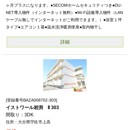
ヶ月プラスになります。●SECOMホームセキュリティつき●DU-
NET導入物件（インターネット無料）●Wi-Fi設備導入物件（LAN
ケーブル無しでインターネットがご利用できます。）●浴室１坪
タイプ●エアコン１基●温水洗浄暖房便座●室内物干し
詳細
登録番号BAZA008702-303
イストワール岩渕 Ⅱ 303
3DK
大分県宇佐市上高