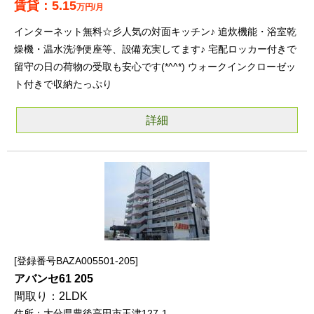
5.15
万円/月
インターネット無料☆彡人気の対面キッチン♪ 追炊機能・浴室乾
燥機・温水洗浄便座等、設備充実してます♪ 宅配ロッカー付きで
留守の日の荷物の受取も安心です(*^^*) ウォークインクローゼッ
ト付きで収納たっぷり
詳細
登録番号BAZA005501-205
アバンセ61 205
2LDK
大分県豊後高田市玉津127-1