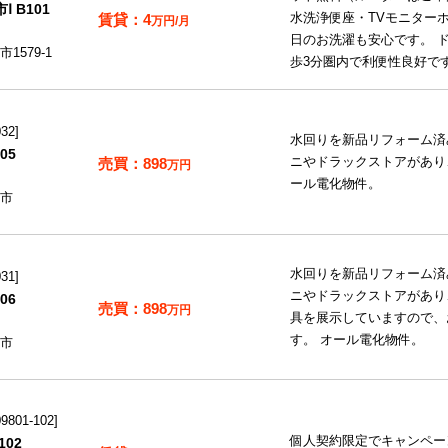
 B101
4
水洗浄便座・TVモニターホ
万円/月
日のお洗濯も安心です。 
579-1
歩3分圏内で利便性良好です＼
32
水回りを新品リフォーム済
05
898
ニやドラックストアがあり
万円
ール電化物件。
市
水回りを新品リフォーム済
31
ニやドラックストアがあり
06
898
万円
具を展示していますので、
す。 オール電化物件。
市
801-102
個人契約限定でキャンペー
02