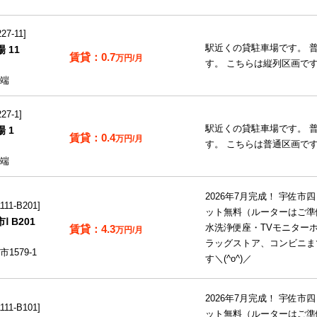
7-11
駅近くの貸駐車場です。 
 11
0.7
万円/月
す。 こちらは縦列区画で
端
7-1
駅近くの貸駐車場です。 
 1
0.4
万円/月
す。 こちらは普通区画で
端
2026年7月完成！ 宇佐
11-B201
ット無料（ルーターはご準
 B201
4.3
水洗浄便座・TVモニターホ
万円/月
ラッグストア、コンビニま
579-1
す＼(^o^)／
2026年7月完成！ 宇佐
11-B101
ット無料（ルーターはご準