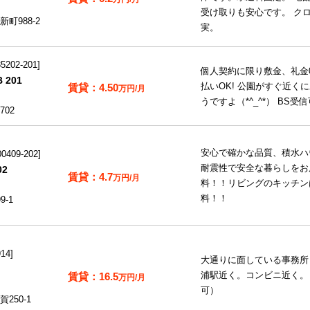
受け取りも安心です。 ク
町988-2
実。
202-201
個人契約に限り敷金、礼金
 201
4.50
払いOK! 公園がすぐ近く
万円/月
うですよ（*^_^*） BS
02
安心で確かな品質、積水ハ
409-202
耐震性で安全な暮らしをお
02
4.7
万円/月
料！！リビングのキッチン
料！！
-1
14
大通りに面している事務所
16.5
浦駅近く。コンビニ近く。
万円/月
可）
250-1