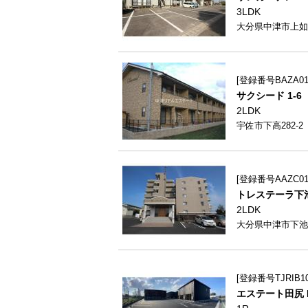
3LDK
大分県中津市上如
登録番号BAZA010
サクシード 1-6
2LDK
宇佐市下高282-2
登録番号AAZC018
トレステーラ下池
2LDK
大分県中津市下池永
登録番号TJRIB1
エステート田尻 B