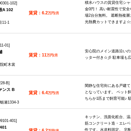
積水ハウスの賃貸住宅シャ
301-102
金0円！ 高い耐震性で安全
 102
6.2
万円/月
場2台分無料。 遮断熱複
光熱費カットできますよ☆
11-1
1-01
安心院のメイン道路沿いの
舗
11
万円/月
ッター付き☆彡 駐車場も
院町木裳
28-B
閑静な住宅街にある戸建て
ンス B
6.4
となっています。 ペット
万円/月
ちらか1匹まで飼育可能♪ 
瀬1334-3
キッチン、洗面化粧台、温
101-401
筋コンクリート造・エレベ
401
6.2
件です。水道料固定。 宅
万円/月