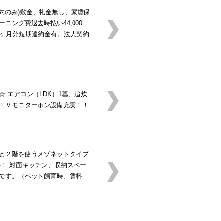
契約のみ)敷金、礼金無し、家賃保
ニング費退去時払い44,000
1ヶ月分短期違約金有。法人契約
 エアコン（LDK）1基、追炊
ＴＶモニターホン設備充実！！
と２階を使うメゾネットタイプ
料！ 対面キッチン、収納スペー
です。（ペット飼育時、賃料