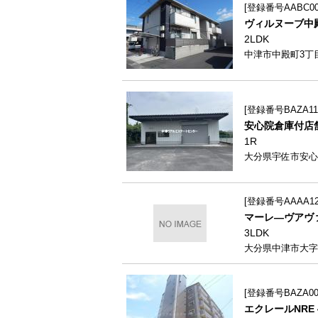
登録番号AABC000
ヴィルヌーブ中殿A
2LDK
中津市中殿町3丁目
登録番号BAZA111
安心院倉庫付店
1R
大分県宇佐市安心
登録番号AAAA12
マーレ―ヴアヴァ
3LDK
大分県中津市大字蛎
登録番号BAZA009
エクレールNRE 