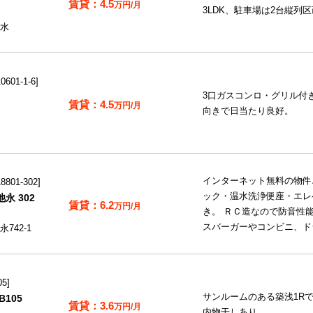
4.5
万円/月
3LDK、駐車場は2台縦列
水
601-1-6
3口ガスコンロ・グリル付き
4.5
万円/月
向きで日当たり良好。
インターネット無料の物件
801-302
ック・温水洗浄便座・エレ
永 302
6.2
万円/月
き。 ＲＣ造なので防音性
スバーガーやコンビニ、ド
742-1
05
サンルームのある築浅1R
105
3.6
万円/月
内物干しあり。