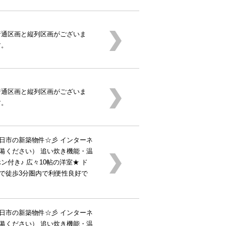
普通区画と縦列区画がございま
す。
普通区画と縦列区画がございま
す。
市四日市の新築物件☆彡 インターネ
備ください） 追い炊き機能・温
ン付き♪ 広々10帖の洋室★ ド
で徒歩3分圏内で利便性良好で
市四日市の新築物件☆彡 インターネ
備ください） 追い炊き機能・温