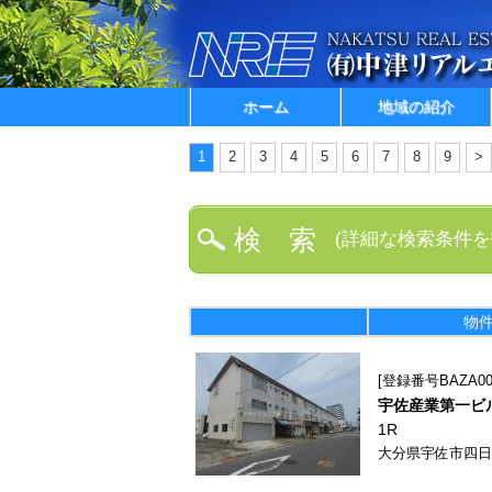
ホーム
地域の紹介
1
2
3
4
5
6
7
8
9
>
検 索
(詳細な検索条件を
物
登録番号BAZA000
宇佐産業第一ビ
1R
大分県宇佐市四日市1