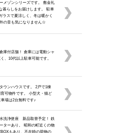
ーメゾンシリーズです。 敷金礼
な暮らしをお届けします。 駐車
層ガラスで夏涼しく、冬は暖かく
外の音も気になりません☆
倉庫付店舗！ 倉庫には電動シャ
広く、10代以上駐車可能です。
タウンハウスです。 2戸で1棟
飼育可物件です。 小型犬・猫ど
駐車場は2台無料です♪
水洗浄便座 新品取替予定！ 鉄
ーターあり。 昭和の町近くの物
配BOXもあり、不在時の荷物の