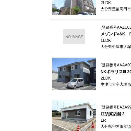
2LDK
大分県豊後高田市新
登録番号AAZC035
メゾンドe&K B
1LDK
大分県中津市大塚7
登録番号AAAA000
NKポラリスⅡI 2
2LDK
中津市大字大塚799
登録番号BAZA99
江須賀店舗 2
1R
大分県宇佐市江須賀