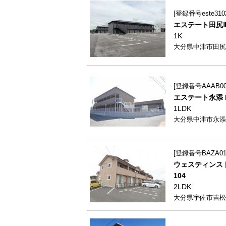
登録番号este310
エステート田尻Ⅱ・
1K
大分県中津市田尻16
登録番号AAAB000
エステート永添 B
1LDK
大分県中津市永添24
登録番号BAZA012
ウェスティンスト
104
2LDK
大分県宇佐市吉松2