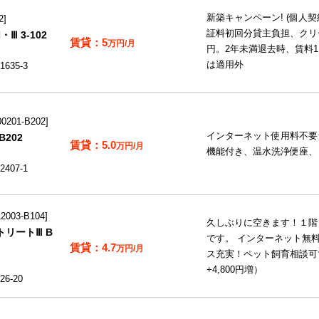
新築キャンペーン! (個人
2
証料初回分貸主負担、クリー
Ⅲ 3-102
5
万円/月
円。2年未満退去時、賃料
は適用外
35-3
201-B202
インターネット使用料不要☆
202
5.0
万円/月
機能付き、温水洗浄便座、
07-1
003-B104
久しぶりに空きます！１階
リートⅢ B
です。 インターネット無
4.7
万円/月
ス充実！ペット飼育相談可
+4,800円増）
6-20