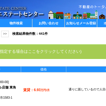
物件検索
お問い合わせ
お知らせメール登録
検索結果物件数：441件
>>
指定する場合はここをクリックしてください)
件
価格
0-00
ル店舗 東角
6.93
通りに面しているので人目
万円/月
583-1