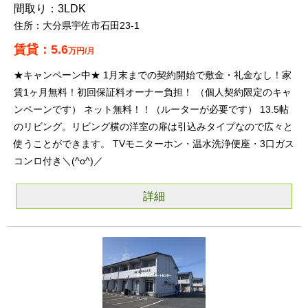
3LDK
大分県宇佐市石田23-1
5.6
万円/月
★キャンペーン中★ 1月末までの契約開始で敷金・礼金なし！家
賃1ヶ月無料！初回保証料オーナー負担！ （個人契約限定のキャ
ンペーンです） ネット無料！！（ルーターが必要です） 13.5帖
のリビング。リビング横の洋室の扉は引込みタイプなので広々と
使うことができます。 TVモニターホン・温水洗浄便座・3口ガス
コンロ付き＼(^o^)／
詳細