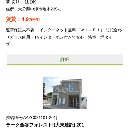
1LDK
大分県中津市角木205-1
4.9
万円/月
連帯保証人不要 インターネット無料（ＷＩ－ＦＩ） 防犯合わ
せガラス使用・TVインターホン付きで安心 浴室一坪タイ
プ！！
詳細
登録番号AAZC031101-201
ラーク金谷フォレストⅠ(大東建託) 201