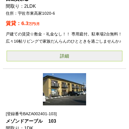
2LDK
宇佐市東高家1020-6
6.3
万円/月
戸建ての賃貸☆敷金・礼金なし！！ 専用庭付。駐車場2台無料！
広々16帖リビングで家族だんらんのひとときを過ごしませんか♪
詳細
登録番号BAZA002401-103
メゾンドアーブル 103
1DK