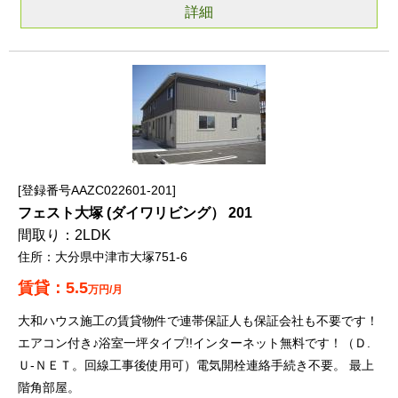
詳細
登録番号AAZC022601-201
フェスト大塚 (ダイワリビング） 201
2LDK
大分県中津市大塚751-6
5.5
万円/月
大和ハウス施工の賃貸物件で連帯保証人も保証会社も不要です！
エアコン付き♪浴室一坪タイプ!!インターネット無料です！（Ｄ.
Ｕ-ＮＥＴ。回線工事後使用可）電気開栓連絡手続き不要。 最上
階角部屋。