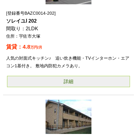
登録番号BAZC0014-202
ソレイユⅠ 202
2LDK
宇佐市大塚
4.8
万円/月
人気の対面式キッチン♪ 追い炊き機能・TVインターホン・エア
コン1基付き。 敷地内防犯カメラあり。
詳細