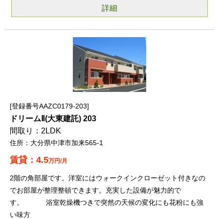
詳細
登録番号AAZC0179-203
ドリームⅡ(大東建託) 203
2LDK
大分県中津市加来565-1
4.5
万円/月
2階の角部屋です。洋室にはウォークインクローゼット付きなの
でお部屋が整理整頓できます。充実した設備が魅力的で
す。 浴室乾燥機つきで突然の天候の変化にも花粉にも強
い味方