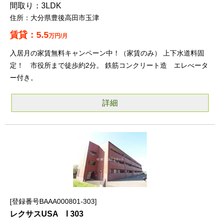
3LDK
大分県豊後高田市玉津
5.5
万円/月
入居月の家賃無料キャンペーン中！（家賃のみ） 上下水道料固
定！ 市役所まで徒歩約2分。 鉄筋コンクリート造 エレべータ
ー付き。
詳細
登録番号BAAA000801-303
レクサスUSA Ⅰ 303