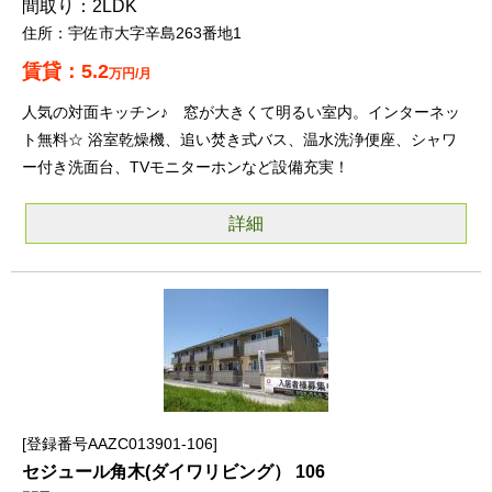
2LDK
宇佐市大字辛島263番地1
5.2
万円/月
人気の対面キッチン♪ 窓が大きくて明るい室内。インターネッ
ト無料☆ 浴室乾燥機、追い焚き式バス、温水洗浄便座、シャワ
ー付き洗面台、TVモニターホンなど設備充実！
詳細
登録番号AAZC013901-106
セジュール角木(ダイワリビング） 106