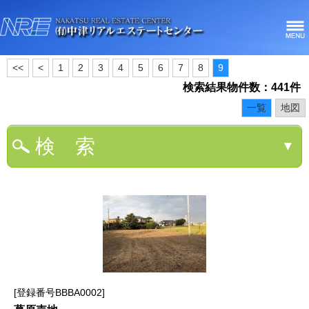
<<
<
1
2
3
4
5
6
7
8
9
検索結果物件数：441件
一覧
地図
検 索
▼
登録番号BBBA0002