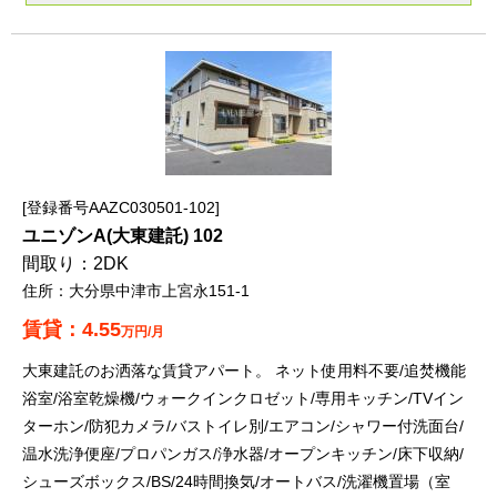
登録番号AAZC030501-102
ユニゾンA(大東建託) 102
2DK
大分県中津市上宮永151-1
4.55
万円/月
大東建託のお洒落な賃貸アパート。 ネット使用料不要/追焚機能
浴室/浴室乾燥機/ウォークインクロゼット/専用キッチン/TVイン
ターホン/防犯カメラ/バストイレ別/エアコン/シャワー付洗面台/
温水洗浄便座/プロパンガス/浄水器/オープンキッチン/床下収納/
シューズボックス/BS/24時間換気/オートバス/洗濯機置場（室