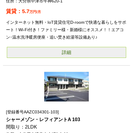
大分県中津市牛神620-1
5.7
万円/月
インターネット無料・IoT賃貸住宅D-roomで快適な暮らしをサポ
ート！Wi-Fi付き！ファミリー様・新婚様にオススメ！！エアコ
ン･温水洗浄暖房便座・追い焚き給湯等設備あり♪
詳細
登録番号AAZC034301-103
シャーメゾン・レフィアントA 103
2LDK