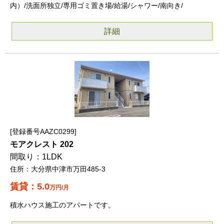
内）/洗面所独立/専用ゴミ置き場/給湯/シャワー/南向き/
詳細
登録番号AAZC0299
モアクレスト 202
1LDK
大分県中津市万田485-3
5.0
万円/月
積水ハウス施工のアパートです。