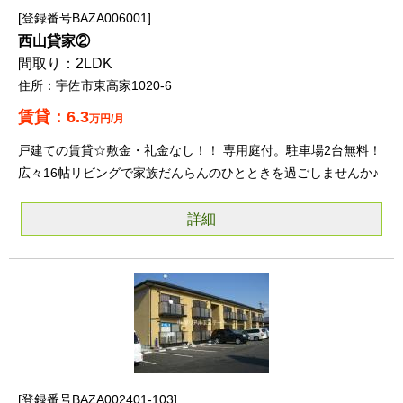
登録番号BAZA006001
西山貸家②
2LDK
宇佐市東高家1020-6
6.3
万円/月
戸建ての賃貸☆敷金・礼金なし！！ 専用庭付。駐車場2台無料！
広々16帖リビングで家族だんらんのひとときを過ごしませんか♪
詳細
登録番号BAZA002401-103