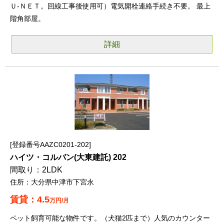
Ｕ-ＮＥＴ。回線工事後使用可）電気開栓連絡手続き不要。 最上
階角部屋。
詳細
登録番号AAZC0201-202
ハイツ・コルバン(大東建託) 202
2LDK
大分県中津市下宮永
4.5
万円/月
ペット飼育可能な物件です。（犬猫2匹まで）人気のカウンター