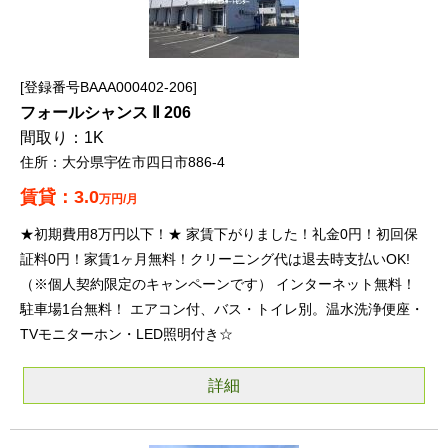
登録番号BAAA000402-206
フォールシャンス Ⅱ 206
1K
大分県宇佐市四日市886-4
3.0
万円/月
★初期費用8万円以下！★ 家賃下がりました！礼金0円！初回保
証料0円！家賃1ヶ月無料！クリーニング代は退去時支払いOK!
（※個人契約限定のキャンペーンです） インターネット無料！
駐車場1台無料！ エアコン付、バス・トイレ別。温水洗浄便座・
TVモニターホン・LED照明付き☆
詳細