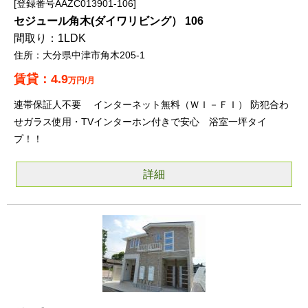
登録番号AAZC013901-106
セジュール角木(ダイワリビング） 106
1LDK
大分県中津市角木205-1
4.9
万円/月
連帯保証人不要 インターネット無料（ＷＩ－ＦＩ） 防犯合わ
せガラス使用・TVインターホン付きで安心 浴室一坪タイ
プ！！
詳細