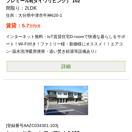
プレミールⅡ(ダイワリビング） 102
2LDK
大分県中津市牛神620-1
5.7
万円/月
インターネット無料・IoT賃貸住宅D-roomで快適な暮らしをサポ
ート！Wi-Fi付き！ファミリー様・新婚様にオススメ！！エアコ
ン･温水洗浄暖房便座・追い焚き給湯等設備あり♪
詳細
登録番号AAZC034301-103