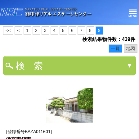
<<
<
1
2
3
4
5
6
7
8
9
検索結果物件数：439件
一覧
地図
検 索
▼
登録番号BAZA011601