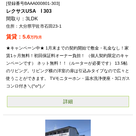
登録番号BAAA000801-303
レクサスUSA Ⅰ 303
3LDK
大分県宇佐市石田23-1
5.6
万円/月
★キャンペーン中★ 1月末までの契約開始で敷金・礼金なし！家
賃1ヶ月無料！初回保証料オーナー負担！ （個人契約限定のキャ
ンペーンです） ネット無料！！（ルーターが必要です） 13.5帖
のリビング。リビング横の洋室の扉は引込みタイプなので広々と
使うことができます。 TVモニターホン・温水洗浄便座・3口ガス
コンロ付き＼(^o^)／
詳細