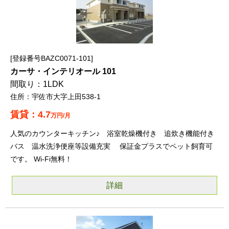
登録番号BAZC0071-101
カーサ・インテリオール 101
1LDK
宇佐市大字上田538-1
4.7
万円/月
人気のカウンターキッチン♪ 浴室乾燥機付き 追炊き機能付き
バス 温水洗浄便座等設備充実 保証金プラスでペット飼育可
です。 Wi-Fi無料！
詳細