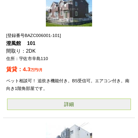
登録番号BAZC006001-101
澄風館 101
2DK
宇佐市辛島110
4.3
万円/月
ペット相談可！ 追炊き機能付き。BS受信可。エアコン付き。南
向き1階角部屋です。
詳細