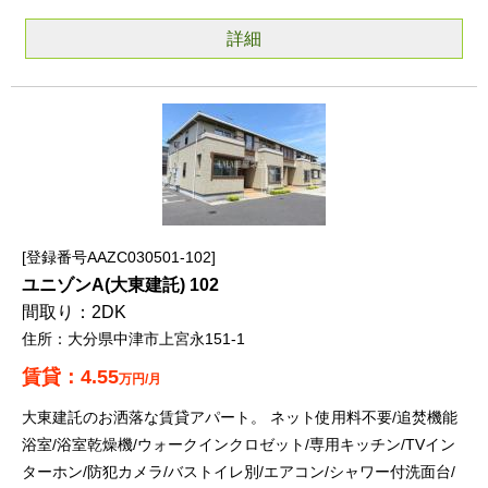
詳細
登録番号AAZC030501-102
ユニゾンA(大東建託) 102
2DK
大分県中津市上宮永151-1
4.55
万円/月
大東建託のお洒落な賃貸アパート。 ネット使用料不要/追焚機能
浴室/浴室乾燥機/ウォークインクロゼット/専用キッチン/TVイン
ターホン/防犯カメラ/バストイレ別/エアコン/シャワー付洗面台/