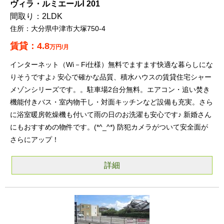
ヴィラ・ルミエールⅠ 201
2LDK
大分県中津市大塚750-4
4.8
万円/月
インターネット（Wi－Fi仕様）無料でますます快適な暮らしにな
りそうですよ♪ 安心で確かな品質、積水ハウスの賃貸住宅シャー
メゾンシリーズです。。駐車場2台分無料。エアコン・追い焚き
機能付きバス・室内物干し・対面キッチンなど設備も充実。さら
に浴室暖房乾燥機も付いて雨の日のお洗濯も安心です♪ 新婚さん
にもおすすめの物件です。(*^_^*) 防犯カメラがついて安全面が
さらにアップ！
詳細