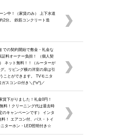
ーン中！（家賃のみ） 上下水道
約2分。 鉄筋コンクリート造
末までの契約開始で敷金・礼金な
保証料オーナー負担！ （個人契
） ネット無料！！（ルーターが
ビング。リビング横の洋室の扉は引
うことができます。 TVモニタ
ガスコンロ付き＼(^o^)／
 家賃下がりました！礼金0円！
月無料！クリーニング代は退去時
定のキャンペーンです） インタ
無料！ エアコン付、バス・トイ
ニターホン・LED照明付き☆