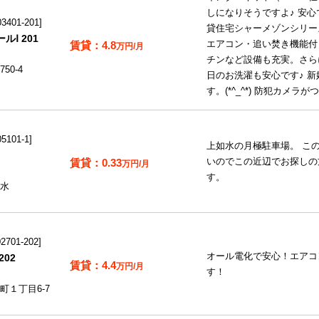
しになりそうですよ♪ 安
401-201
貸住宅シャーメゾンシリー
Ⅰ 201
4.8
エアコン・追い焚き機能付
万円/月
チンなど設備も充実。さら
50-4
日のお洗濯も安心です♪ 
す。(*^_^*) 防犯カメ
101-1
上如水の月極駐車場。 こ
0.33
いのでこの近辺でお探しの
万円/月
す。
水
701-202
オール電化で安心！エアコ
02
4.4
万円/月
す！
町１丁目6-7