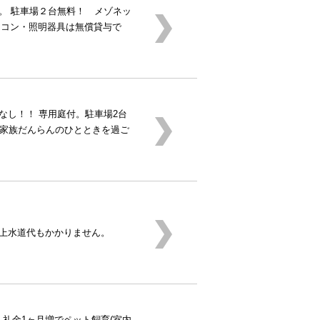
。 駐車場２台無料！ メゾネッ
アコン・照明器具は無償貸与で
なし！！ 専用庭付。駐車場2台
で家族だんらんのひとときを過ご
。上水道代もかかりません。
。礼金1ヶ月増でペット飼育(室内