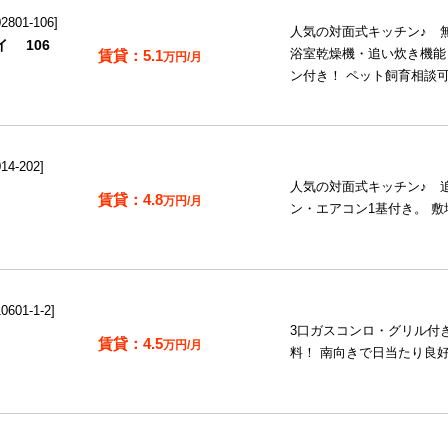
801-106
人気の対面式キッチン♪ 
 106
5.1
浴室乾燥機・追い炊き機能
万円/月
ン付き！ ペット飼育相談
4-202
人気の対面式キッチン♪ 
4.8
万円/月
ン・エアコン1基付き。 
601-1-2
3口ガスコンロ・グリル付
4.5
万円/月
料！ 南向きで日当たり良