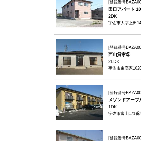
登録番号BAZA007
田口アパート 10
2DK
宇佐市大字上田149
登録番号BAZA00
西山貸家②
2LDK
宇佐市東高家1020
登録番号BAZA002
メゾンドアーブル
1DK
宇佐市富山171番
登録番号BAZA001