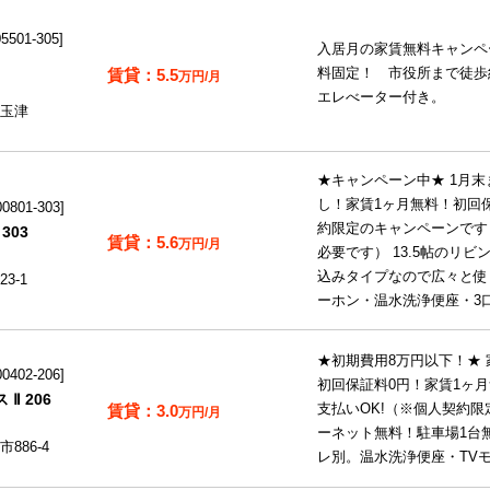
501-305
入居月の家賃無料キャンペ
5.5
料固定！ 市役所まで徒歩
万円/月
エレべーター付き。
玉津
★キャンペーン中★ 1月
し！家賃1ヶ月無料！初回
801-303
約限定のキャンペーンです
303
5.6
万円/月
必要です） 13.5帖のリ
込みタイプなので広々と使
3-1
ーホン・温水洗浄便座・3口
★初期費用8万円以下！★
402-206
初回保証料0円！家賃1ヶ
Ⅱ 206
3.0
支払いOK!（※個人契約限
万円/月
ーネット無料！駐車場1台
886-4
レ別。温水洗浄便座・TVモ