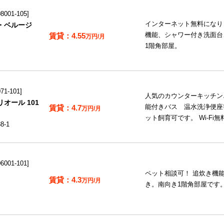
001-105
インターネット無料になり
・ベルージ
4.55
機能、シャワー付き洗面台
万円/月
1階角部屋。
1-101
人気のカウンターキッチン
オール 101
4.7
能付きバス 温水洗浄便座
万円/月
ット飼育可です。 Wi-Fi無
-1
001-101
ペット相談可！ 追炊き機
4.3
万円/月
き。南向き1階角部屋です