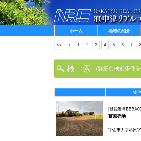
ホーム
地域の紹介
<<
<
1
2
3
4
5
6
7
検 索
(詳細な検索条件を
物
登録番号BBBA00
葛原売地
宇佐市大字葛原字