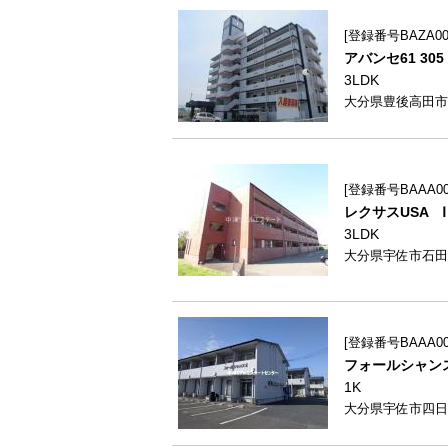
登録番号BAZA005
アバンセ61 305
3LDK
大分県豊後高田市
登録番号BAAA000
レクサスUSA Ⅰ 
3LDK
大分県宇佐市石田2
登録番号BAAA000
フォールシャンス 
1K
大分県宇佐市四日市