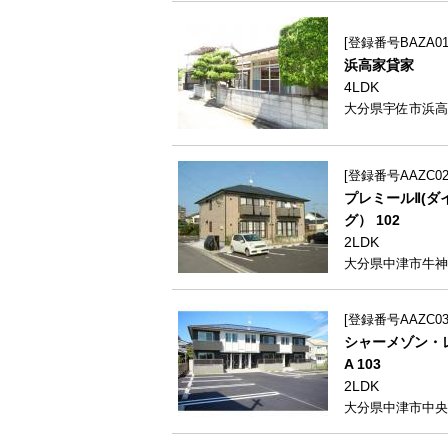
登録番号BAZA01
浜高家貸家
4LDK
大分県宇佐市浜高家2
登録番号AAZC025
プレミールⅡ(ダ
グ） 102
2LDK
大分県中津市牛神6
登録番号AAZC034
シャーメゾン・
A 103
2LDK
大分県中津市中央町2