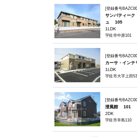
登録番号BAZC008
サンパティーク
ュ 105
1LDK
宇佐市中原101
登録番号BAZC007
カーサ・インテリ
1LDK
宇佐市大字上田538
登録番号BAZC006
澄風館 101
2DK
宇佐市辛島110