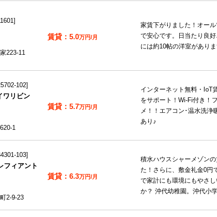
1601
家賃下がりました！オール
5.0
で安心です。日当たり良好
万円/月
には約10帖の洋室があり
23-11
702-102
インターネット無料・IoT賃
イワリビン
をサポート！Wi-Fi付き
5.7
万円/月
メ！！エアコン･温水洗浄
あり♪
20-1
301-103
積水ハウスシャーメゾンの
レフィアント
た！さらに、敷金礼金0円で
6.3
万円/月
で家計にも環境にもやさし
か？ 沖代幼稚園。沖代小
-9-23