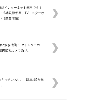
無線インターネット無料です！
・温水洗浄便座、TVモニターホ
可♪（敷金増額）
追い炊き機能・TVインターホ
敷地内防犯カメラあり。
きキッチンあり。 駐車場2台無
好。