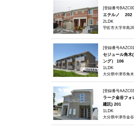
登録番号BAZC006
エテルノ 202
2LDK
宇佐市大字辛島26
登録番号AAZC013
セジュール角木
ング） 106
1LDK
大分県中津市角木2
登録番号AAZC031
ラーク金谷フォレ
建託) 201
1LDK
大分県中津市金谷22