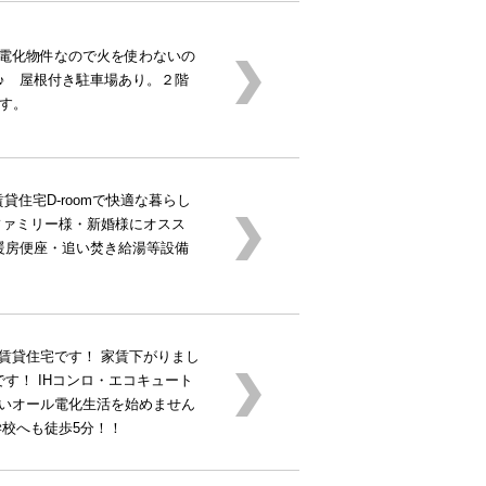
電化物件なので火を使わないの
♪ 屋根付き駐車場あり。２階
ます。
貸住宅D-roomで快適な暮らし
！ファミリー様・新婚様にオスス
暖房便座・追い焚き給湯等設備
賃貸住宅です！ 家賃下がりまし
す！ IHコンロ・エコキュート
いオール電化生活を始めません
学校へも徒歩5分！！