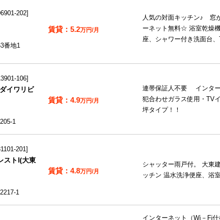
901-202
人気の対面キッチン♪ 窓
5.2
ーネット無料☆ 浴室乾燥
万円/月
座、シャワー付き洗面台、
3番地1
901-106
連帯保証人不要 インター
(ダイワリビ
4.9
犯合わせガラス使用・TV
万円/月
坪タイプ！！
05-1
101-201
ストⅠ(大東
シャッター雨戸付。 大東
4.8
万円/月
ッチン 温水洗浄便座、浴
17-1
インターネット（Wi－Fi