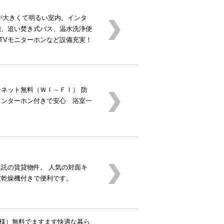
が大きくて明るい室内。インタ
機、追い焚き式バス、温水洗浄便
TVモニターホンなど設備充実！
ネット無料（ＷＩ－ＦＩ） 防
インターホン付きで安心 浴室一
建託の賃貸物件。 人気の対面キ
室乾燥機付きで便利です。
仕様）無料でますます快適な暮ら