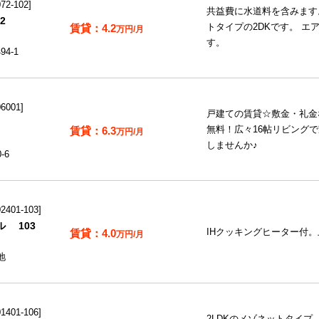
2-102
共益費に水道料を含みます
2
4.2
トタイプの2DKです。 エ
万円/月
す。
4-1
6001
戸建ての賃貸☆敷金・礼金
6.3
無料！広々16帖リビング
万円/月
しませんか♪
-6
401-103
 103
4.0
IHクッキングヒーター付
万円/月
地
401-106
2LDKのメゾネットタイプ