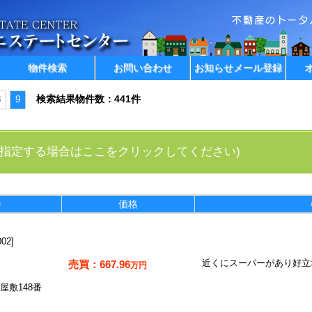
物件検索
お問い合わせ
お知らせメール登録
検索結果物件数：441件
8
9
指定する場合はここをクリックしてください)
件
価格
02
667.96
近くにスーパーがあり好立
万円
屋敷148番