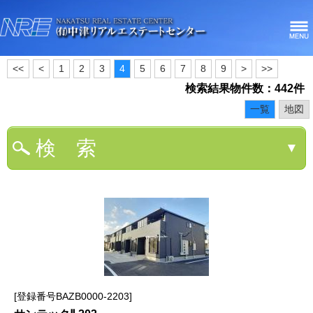
<<
<
1
2
3
4
5
6
7
8
9
>
>>
検索結果物件数：442件
一覧
地図
検 索
▼
登録番号BAZB0000-2203