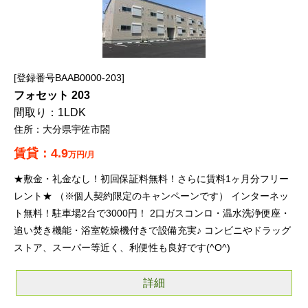
登録番号BAAB0000-203
フォセット 203
1LDK
大分県宇佐市閤
4.9
万円/月
★敷金・礼金なし！初回保証料無料！さらに賃料1ヶ月分フリー
レント★ （※個人契約限定のキャンペーンです） インターネッ
ト無料！駐車場2台で3000円！ 2口ガスコンロ・温水洗浄便座・
追い焚き機能・浴室乾燥機付きで設備充実♪ コンビニやドラッグ
ストア、スーパー等近く、利便性も良好です(^O^)
詳細