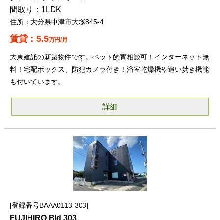
1LDK
大分県中津市大塚845-4
5.5
万円/月
大東建託の新築物件です。ペット飼育相談可！インターネット無
料！宅配ボックス、防犯カメラ付き！浴室乾燥機や追い焚き機能
も付いています。
詳細
登録番号BAAA0113-303
FUJIHIRO.Bld 303