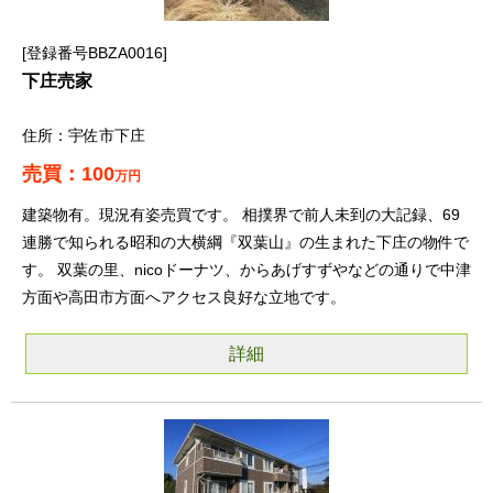
登録番号BBZA0016
下庄売家
宇佐市下庄
100
万円
建築物有。現況有姿売買です。 相撲界で前人未到の大記録、69
連勝で知られる昭和の大横綱『双葉山』の生まれた下庄の物件で
す。 双葉の里、nicoドーナツ、からあげすずやなどの通りで中津
方面や高田市方面へアクセス良好な立地です。
詳細