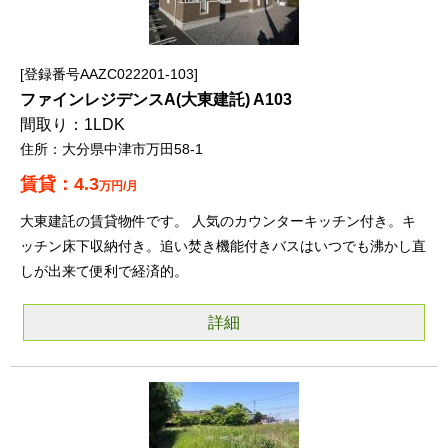
登録番号AAZC022201-103
ファインレジデンスA(大東建託) A103
1LDK
大分県中津市万田58-1
4.3
万円/月
大東建託の賃貸物件です。 人気のカウンターキッチン付き。キ
ッチン床下収納付き。追い焚き機能付きバスはいつでも沸かし直
しが出来て便利で経済的。
詳細