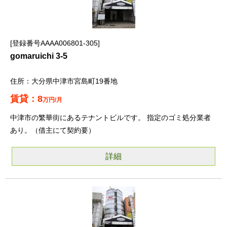
登録番号AAAA006801-305
gomaruichi 3-5
大分県中津市宮島町19番地
8
万円/月
中津市の繁華街にあるテナントビルです。 指定のゴミ処分業者
あり。（借主にて契約要）
詳細