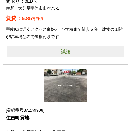
3LDK
大分県宇佐市山本79-1
5.85
万円/月
宇佐ICに近くアクセス良好♪ 小学校まで徒歩５分 建物の１階
が駐車場なので屋根付きです！
詳細
登録番号BAZA9908
住吉町貸地