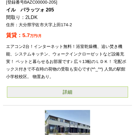
登録番号BAZC00000-205
イル パラッツォ 205
2LDK
大分県宇佐市大字上田174-2
5.7
万円/月
エアコン2台！インターネット無料！浴室乾燥機、追い焚き機
能、システムキッチン、ウォークインクローゼットなど設備充
実！ ペットと暮らせるお部屋です♪ 広々13帖のＬＤＫ！ 宅配ボ
ックス付きで不在時の荷物の受取も安心です(*^_^*) 人気の駅館
小学校校区。 物置あり。
詳細