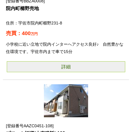
登録番号BBZA0008
院内町櫛野売地
宇佐市院内町櫛野231-8
400
万円
小学校に近い立地で院内インターへアクセス良好♪ 自然豊かな
住環境です。宇佐市内まで車で15分
詳細
登録番号AAZC0451-108