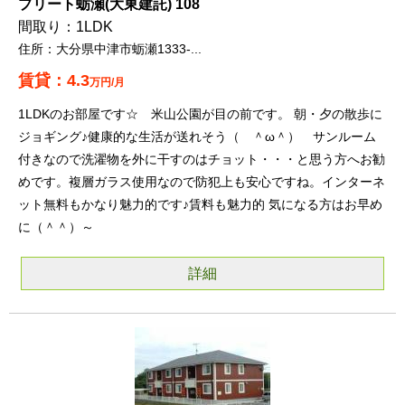
プリート蛎瀬(大東建託) 108
1LDK
大分県中津市蛎瀬1333-...
4.3
万円/月
1LDKのお部屋です☆ 米山公園が目の前です。 朝・夕の散歩に
ジョギング♪健康的な生活が送れそう（ ＾ω＾） サンルーム
付きなので洗濯物を外に干すのはチョット・・・と思う方へお勧
めです。複層ガラス使用なので防犯上も安心ですね。インターネ
ット無料もかなり魅力的です♪賃料も魅力的 気になる方はお早め
に（＾＾）～
詳細