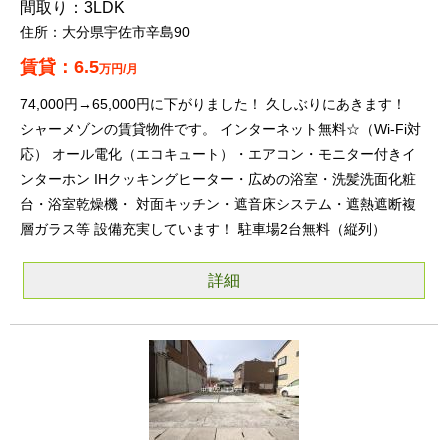
3LDK
大分県宇佐市辛島90
6.5
万円/月
74,000円→65,000円に下がりました！ 久しぶりにあきます！
シャーメゾンの賃貸物件です。 インターネット無料☆（Wi-Fi対
応） オール電化（エコキュート）・エアコン・モニター付きイ
ンターホン IHクッキングヒーター・広めの浴室・洗髪洗面化粧
台・浴室乾燥機・ 対面キッチン・遮音床システム・遮熱遮断複
層ガラス等 設備充実しています！ 駐車場2台無料（縦列）
詳細