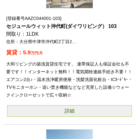
登録番号AAZC044001-103
セジュールウィット沖代町(ダイワリビング） 103
1LDK
大分県中津市沖代町2丁目2...
5.9
万円/月
大和リビングの築浅賃貸住宅です。 連帯保証人も保証会社も不
要です！！インターネット無料！！電気開栓連絡手続き不要！！
エアコン2台♪・温水洗浄暖房便座・洗髪洗面化粧台・ICｶｰﾄﾞｷｰ・
TVモニターホン・追い焚き機能などなど充実した設備☆ウォー
クインクローゼットで広々収納☆
詳細