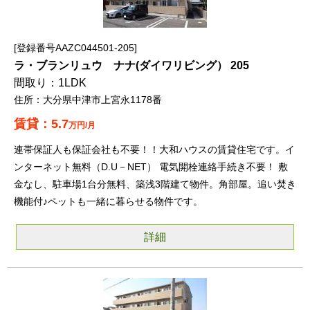
登録番号AAZC044501-205
ラ・ブランリュウ ナナ(ダイワリビング） 205
1LDK
大分県中津市上宮永1178番
5.7
万円/月
連帯保証人も保証会社も不要！！大和ハウスの賃貸住宅です。イ
ンターネット無料（D.U－NET） 電気開栓連絡手続き不要！ 敷
金なし、駐車場1台分無料、築浅3階建て物件。角部屋。追い焚き
機能付♪ペットも一緒に暮らせる物件です。
詳細