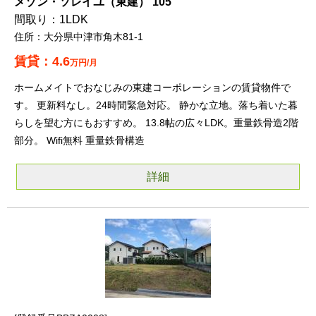
メゾン・ソレイユ（東建） 105
1LDK
大分県中津市角木81-1
4.6
万円/月
ホームメイトでおなじみの東建コーポレーションの賃貸物件で
す。 更新料なし。24時間緊急対応。 静かな立地。落ち着いた暮
らしを望む方にもおすすめ。 13.8帖の広々LDK。重量鉄骨造2階
部分。 Wifi無料 重量鉄骨構造
詳細