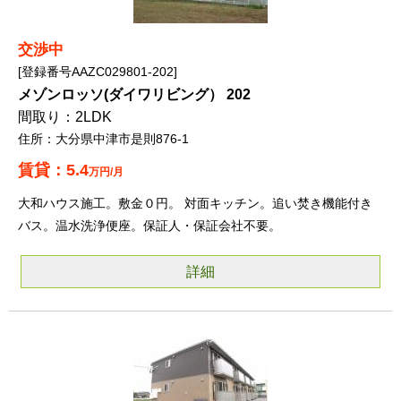
交渉中
登録番号AAZC029801-202
メゾンロッソ(ダイワリビング） 202
2LDK
大分県中津市是則876-1
5.4
万円/月
大和ハウス施工。敷金０円。 対面キッチン。追い焚き機能付き
バス。温水洗浄便座。保証人・保証会社不要。
詳細