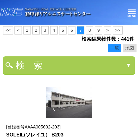
<<
<
1
2
3
4
5
6
7
8
9
>
>>
検索結果物件数：441件
一覧
地図
検 索
▼
登録番号AAAA005602-203
SOLEIL(ソレイユ） B203