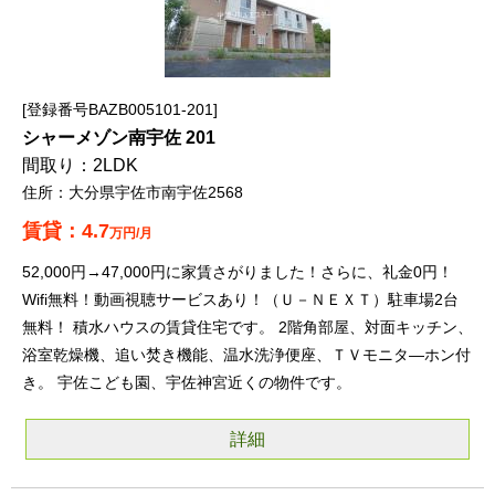
登録番号BAZB005101-201
シャーメゾン南宇佐 201
2LDK
大分県宇佐市南宇佐2568
4.7
万円/月
52,000円→47,000円に家賃さがりました！さらに、礼金0円！
Wifi無料！動画視聴サービスあり！（Ｕ－ＮＥＸＴ）駐車場2台
無料！ 積水ハウスの賃貸住宅です。 2階角部屋、対面キッチン、
浴室乾燥機、追い焚き機能、温水洗浄便座、ＴＶモニタ―ホン付
き。 宇佐こども園、宇佐神宮近くの物件です。
詳細