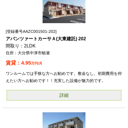
登録番号AAZC001501-202
アバンツァートカーサＡ(大東建託) 202
2LDK
大分県中津市蛎瀬
4.95
万円/月
ワンルームでは手狭な方へお勧めです。敷金なし。初期費用を抑
えたい方へお勧めです！！充実した設備が魅力的です。
詳細