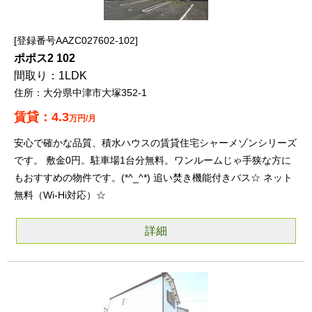
登録番号AAZC027602-102
ポポス2 102
1LDK
大分県中津市大塚352-1
4.3
万円/月
安心で確かな品質、積水ハウスの賃貸住宅シャーメゾンシリーズ
です。 敷金0円。駐車場1台分無料。ワンルームじゃ手狭な方に
もおすすめの物件です。(*^_^*) 追い焚き機能付きバス☆ ネット
無料（Wi-Hi対応）☆
詳細