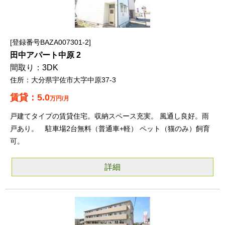
登録番号BAZA007301-2
田中アパート中原 2
3DK
大分県宇佐市大字中原37-3
5.0
万円/月
戸建てタイプの賃貸住宅。収納スペース充実。 風通し良好。雨
戸あり。 駐車場2台無料（普通車+軽） ペット（猫のみ）飼育
可。
詳細