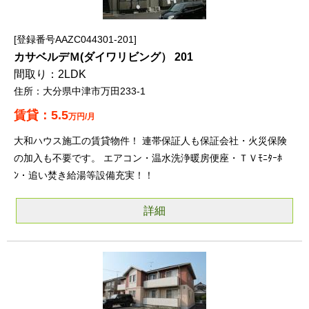
登録番号AAZC044301-201
カサベルデＭ(ダイワリビング） 201
2LDK
大分県中津市万田233-1
5.5
万円/月
大和ハウス施工の賃貸物件！ 連帯保証人も保証会社・火災保険
の加入も不要です。 エアコン・温水洗浄暖房便座・ＴＶﾓﾆﾀｰﾎ
ﾝ・追い焚き給湯等設備充実！！
詳細