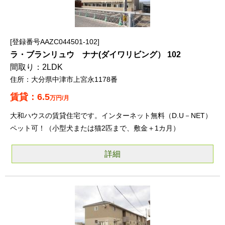
登録番号AAZC044501-102
ラ・ブランリュウ ナナ(ダイワリビング） 102
2LDK
大分県中津市上宮永1178番
6.5
万円/月
大和ハウスの賃貸住宅です。インターネット無料（D.U－NET）
ペット可！（小型犬または猫2匹まで、敷金＋1カ月）
詳細