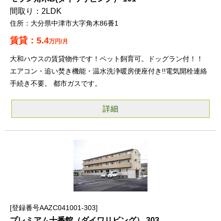
2LDK
大分県中津市大字角木86番1
5.4
万円/月
大和ハウスの賃貸物件です！ペット飼育可。ドッグラン付！！
エアコン・追い焚き機能・温水洗浄暖房便座付き!!電気開栓連絡
手続き不要。 都市ガスです。
詳細
登録番号AAZC041001-303
プレミアム十番館（ダイワリビング） 303