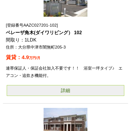
登録番号AAZC027201-102
ベレーザ角木(ダイワリビング） 102
1LDK
大分県中津市闇無町205-3
4.9
万円/月
連帯保証人・保証会社加入不要です！！ 浴室一坪タイプ♪ エ
アコン・追炊き機能付。
詳細