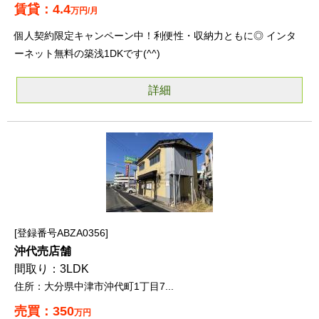
4.4
万円/月
個人契約限定キャンペーン中！利便性・収納力ともに◎ インタ
ーネット無料の築浅1DKです(^^)
詳細
登録番号ABZA0356
沖代売店舗
3LDK
大分県中津市沖代町1丁目7...
350
万円