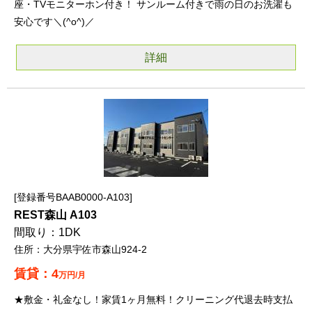
座・TVモニターホン付き！ サンルーム付きで雨の日のお洗濯も
安心です＼(^o^)／
詳細
登録番号BAAB0000-A103
REST森山 A103
1DK
大分県宇佐市森山924-2
4
万円/月
★敷金・礼金なし！家賃1ヶ月無料！クリーニング代退去時支払