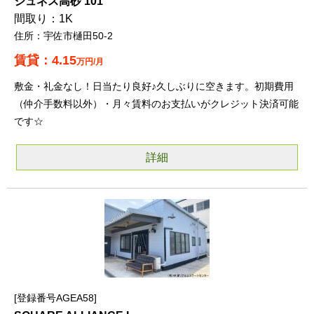
ジュネス高砂 101
1K
宇佐市樋田50-2
4.15
万円/月
敷金・礼金なし！日当たり良好♪久しぶりに空きます。初期費用
（仲介手数料以外）・月々賃料のお支払いがクレジット決済可能
です☆
詳細
登録番号AGEA58