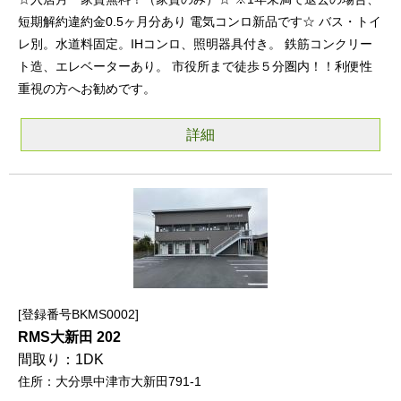
短期解約違約金0.5ヶ月分あり 電気コンロ新品です☆ バス・トイ
レ別。水道料固定。IHコンロ、照明器具付き。 鉄筋コンクリー
ト造、エレベーターあり。 市役所まで徒歩５分圏内！！利便性
重視の方へお勧めです。
詳細
登録番号BKMS0002
RMS大新田 202
1DK
大分県中津市大新田791-1