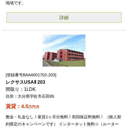
地域です。
詳細
登録番号BAAA001702-203
レクサスUSAⅡ 203
1LDK
大分県宇佐市石田85
4.5
万円/月
敷金・礼金なし！家賃1ヶ月分無料！初回保証料無料！ （個人契
約限定のキャンペーンです） インターネット無料☆（ルーター