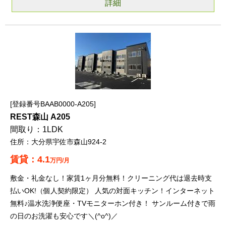
詳細
登録番号BAAB0000-A205
REST森山 A205
1LDK
大分県宇佐市森山924-2
4.1
万円/月
敷金・礼金なし！家賃1ヶ月分無料！クリーニング代は退去時支
払いOK!（個人契約限定） 人気の対面キッチン！インターネット
無料♪温水洗浄便座・TVモニターホン付き！ サンルーム付きで雨
の日のお洗濯も安心です＼(^o^)／