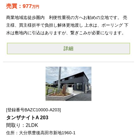
977
万円
商業地域迄徒歩圏内 利便性重視の方へお勧めの立地です。 売
主様、買主様折半で負担し解体更地渡し 上水は、ボーリング 下
水は敷地内に引込はありますが、繋ぎこみが必要になります。
詳細
登録番号BAZC10000-A203
タンザナイトA 203
2LDK
大分県豊後高田市新地1960-1