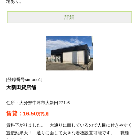
場あり。
詳細
登録番号simose1
大新田貸店舗
大分県中津市大新田271-6
16.50
万円/月
賃料下がりました。 大通りに面しているので人目に付きやすく
宣伝効果大！ 通りに面して大きな看板設置可能です。 職種