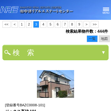
<<
<
1
2
3
4
5
6
7
8
9
>
>>
検索結果物件数：444件
一覧
地図
検 索
▼
登録番号BAZC0008-101