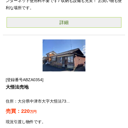
ンターネット使用料不要です♪ 収納も設備も充実！ お買い物も便
利な場所です。
詳細
登録番号ABZA0354
大悟法売地
大分県中津市大字大悟法73...
220
万円
現況引渡し物件です。