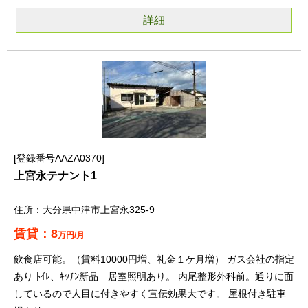
詳細
登録番号AAZA0370
上宮永テナント1
大分県中津市上宮永325-9
8
万円/月
飲食店可能。（賃料10000円増、礼金１ケ月増） ガス会社の指定
あり ﾄｲﾚ、ｷｯﾁﾝ新品 居室照明あり。 内尾整形外科前。通りに面
しているので人目に付きやすく宣伝効果大です。 屋根付き駐車