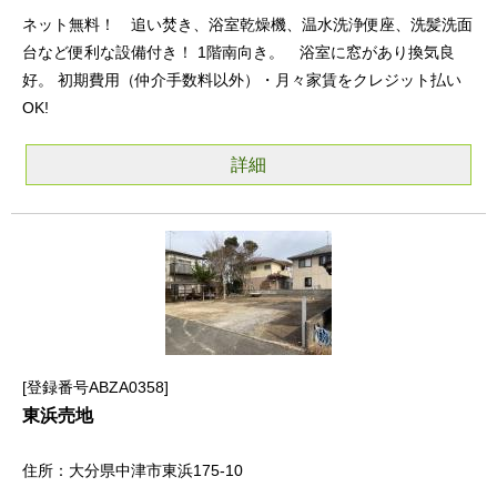
ネット無料！ 追い焚き、浴室乾燥機、温水洗浄便座、洗髪洗面
台など便利な設備付き！ 1階南向き。 浴室に窓があり換気良
好。 初期費用（仲介手数料以外）・月々家賃をクレジット払い
OK!
詳細
登録番号ABZA0358
東浜売地
大分県中津市東浜175-10