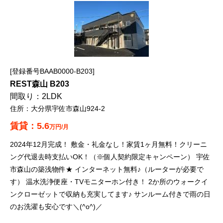
登録番号BAAB0000-B203
REST森山 B203
2LDK
大分県宇佐市森山924-2
5.6
万円/月
2024年12月完成！ 敷金・礼金なし！家賃1ヶ月無料！クリーニ
ング代退去時支払いOK！（※個人契約限定キャンペーン） 宇佐
市森山の築浅物件★ インターネット無料♪（ルーターが必要で
す） 温水洗浄便座・TVモニターホン付き！ 2か所のウォークイ
ンクローゼットで収納も充実してます♪ サンルーム付きで雨の日
のお洗濯も安心です＼(^o^)／