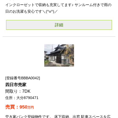
インクローゼットで収納も充実してます♪ サンルーム付きで雨の
日のお洗濯も安心です＼(^o^)／
詳細
登録番号BBBA0042
四日市売家
7DK
大分8790471
950
万円
空き家バンク登録物件です。 床下収納、出窓 駐車スペースを広