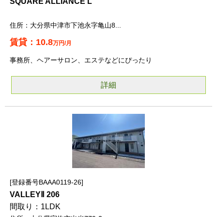
SQUARE ALLIANCE L
大分県中津市下池永字亀山8...
10.8
万円/月
事務所、ヘアーサロン、エステなどにぴったり
詳細
登録番号BAAA0119-26
VALLEYⅡ 206
1LDK