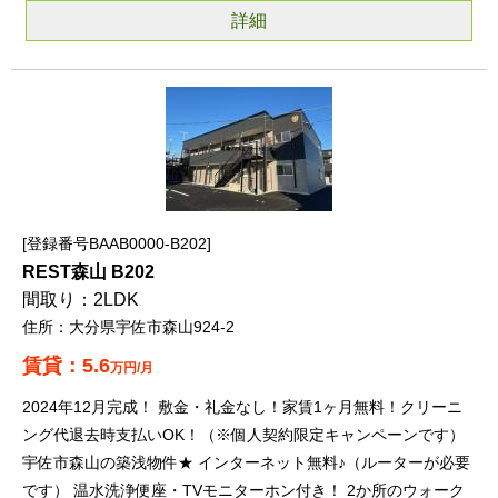
詳細
登録番号BAAB0000-B202
REST森山 B202
2LDK
大分県宇佐市森山924-2
5.6
万円/月
2024年12月完成！ 敷金・礼金なし！家賃1ヶ月無料！クリーニ
ング代退去時支払いOK！（※個人契約限定キャンペーンです）
宇佐市森山の築浅物件★ インターネット無料♪（ルーターが必要
です） 温水洗浄便座・TVモニターホン付き！ 2か所のウォーク