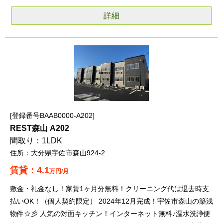
詳細
登録番号BAAB0000-A202
REST森山 A202
1LDK
大分県宇佐市森山924-2
4.1
万円/月
敷金・礼金なし！家賃1ヶ月分無料！クリーニング代は退去時支
払いOK！（個人契約限定） 2024年12月完成！宇佐市森山の築浅
物件☆彡 人気の対面キッチン！インターネット無料♪温水洗浄便