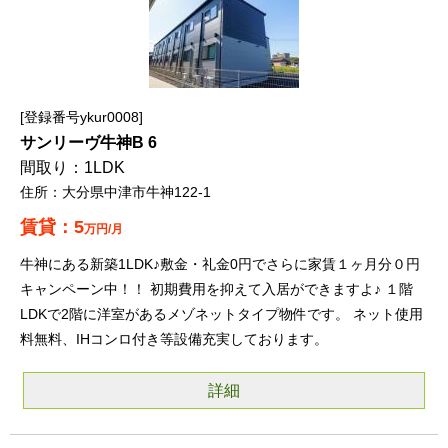
登録番号ykur0008
サンリーヴ牛神B 6
1LDK
大分県中津市牛神122-1
5
万円/月
牛神にある新築1LDK♪敷金・礼金0円でさらに家賃１ヶ月分０円
キャンペーン中！！ 初期費用を抑えて入居ができますよ♪ １階
LDKで2階に洋室があるメゾネットタイプ物件です。 ネット使用
料無料、IHコンロ付き等設備充実しております。
詳細