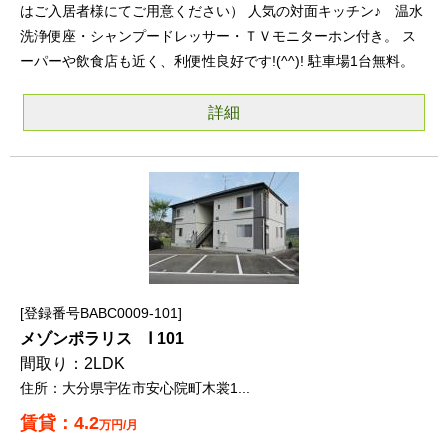
はご入居者様にてご用意ください） 人気の対面キッチン♪ 温水
洗浄便座・シャンプードレッサー・ＴＶモニターホン付き。 ス
ーパーや飲食店も近く、利便性良好です!(^^)! 駐車場1台無料。
詳細
登録番号BABC0009-101
メゾンポラリス Ⅰ 101
2LDK
大分県宇佐市安心院町木裳1...
4.2
万円/月