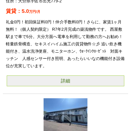
大分県宇佐市出光779-2
5.0
万円/月
礼金0円！初回保証料0円！仲介手数料0円！さらに、家賃1ヶ月
無料！（個人契約限定） R7年2月完成の築浅物件です。 西屋敷
駅まで車で5分。大分方面へ電車を利用して勤務の方へお勧め！
軽量鉄骨構造、セキスイハイム施工の賃貸物件☆彡 追い炊き機
能付き、温水洗浄便座、モニターホン、ｳｫｰｸｲﾝｸﾛｰｾﾞｯﾄ 対面キ
ッチン 人感センサー付き照明、あったらいいなの機能付き設備
位が充実しています。
詳細