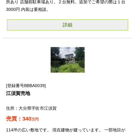
所あり 店舗前駐車場あり。２台無料。追加でご希望の際は１台
3000円 内装は要相談。
詳細
登録番号BBBA0039
江須賀売地
大分県宇佐市江須賀
340
万円
114坪の広い敷地です。 現在建物が建っています。 一部地目が