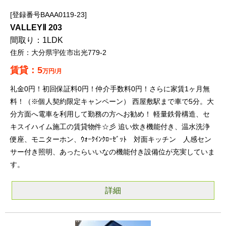
登録番号BAAA0119-23
VALLEYⅡ 203
1LDK
大分県宇佐市出光779-2
5
万円/月
礼金0円！初回保証料0円！仲介手数料0円！さらに家賃1ヶ月無
料！（※個人契約限定キャンペーン） 西屋敷駅まで車で5分。大
分方面へ電車を利用して勤務の方へお勧め！ 軽量鉄骨構造、セ
キスイハイム施工の賃貸物件☆彡 追い炊き機能付き、温水洗浄
便座、モニターホン、ｳｫｰｸｲﾝｸﾛｰｾﾞｯﾄ 対面キッチン 人感セン
サー付き照明、あったらいいなの機能付き設備位が充実していま
す。
詳細