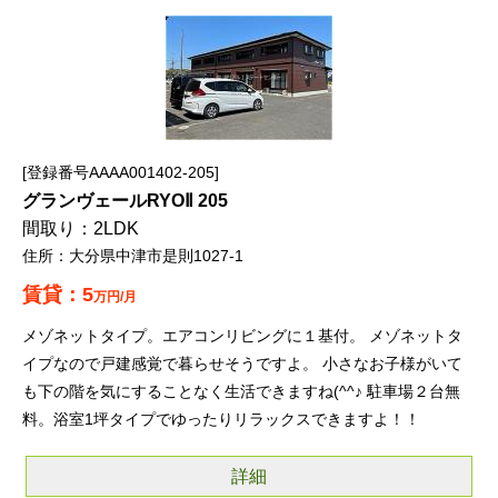
登録番号AAAA001402-205
グランヴェールRYOⅡ 205
2LDK
大分県中津市是則1027-1
5
万円/月
メゾネットタイプ。エアコンリビングに１基付。 メゾネットタ
イプなので戸建感覚で暮らせそうですよ。 小さなお子様がいて
も下の階を気にすることなく生活できますね(^^♪ 駐車場２台無
料。浴室1坪タイプでゆったりリラックスできますよ！！
詳細