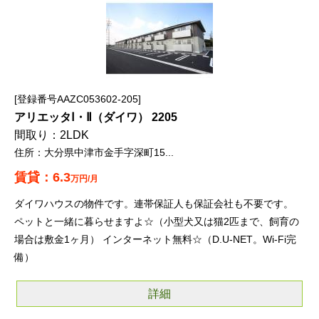
登録番号AAZC053602-205
アリエッタⅠ・Ⅱ（ダイワ） 2205
2LDK
大分県中津市金手字深町15...
6.3
万円/月
ダイワハウスの物件です。連帯保証人も保証会社も不要です。
ペットと一緒に暮らせますよ☆（小型犬又は猫2匹まで、飼育の
場合は敷金1ヶ月） インターネット無料☆（D.U-NET。Wi-Fi完
備）
詳細