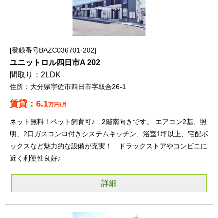
登録番号BAZC036701-202
ユニットロル四日市A 202
2LDK
大分県宇佐市四日市字取合26-1
6.1
万円/月
ネット無料！ペット飼育可♪ 2階南向きです。 エアコン2基、照
明、2口ガスコンロ付きシステムキッチン、浴室1坪以上、宅配ボ
ックスなど魅力的な設備が充実！ ドラックストアやコンビニに
近く利便性良好♪
詳細