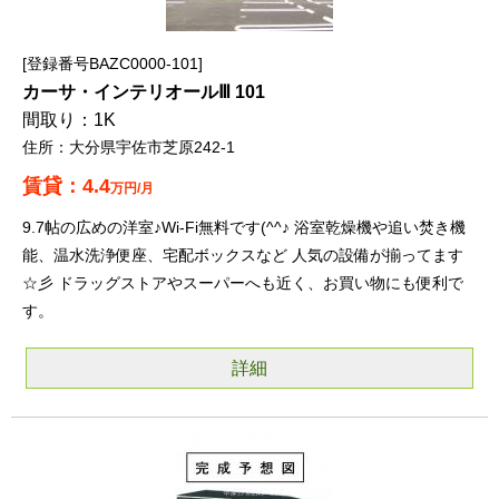
登録番号BAZC0000-101
カーサ・インテリオールⅢ 101
1K
大分県宇佐市芝原242-1
4.4
万円/月
9.7帖の広めの洋室♪Wi-Fi無料です(^^♪ 浴室乾燥機や追い焚き機
能、温水洗浄便座、宅配ボックスなど 人気の設備が揃ってます
☆彡 ドラッグストアやスーパーへも近く、お買い物にも便利で
す。
詳細