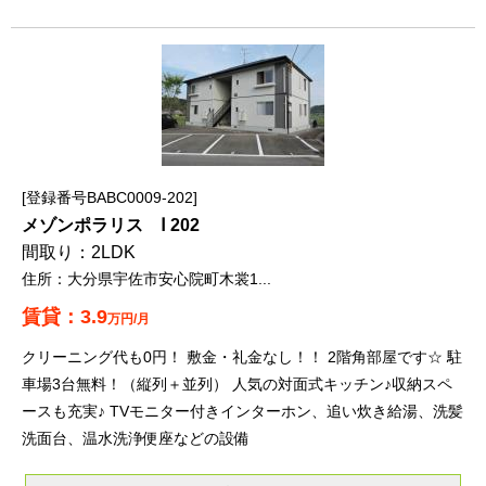
登録番号BABC0009-202
メゾンポラリス Ⅰ 202
2LDK
大分県宇佐市安心院町木裳1...
3.9
万円/月
クリーニング代も0円！ 敷金・礼金なし！！ 2階角部屋です☆ 駐
車場3台無料！（縦列＋並列） 人気の対面式キッチン♪収納スペ
ースも充実♪ TVモニター付きインターホン、追い炊き給湯、洗髪
洗面台、温水洗浄便座などの設備