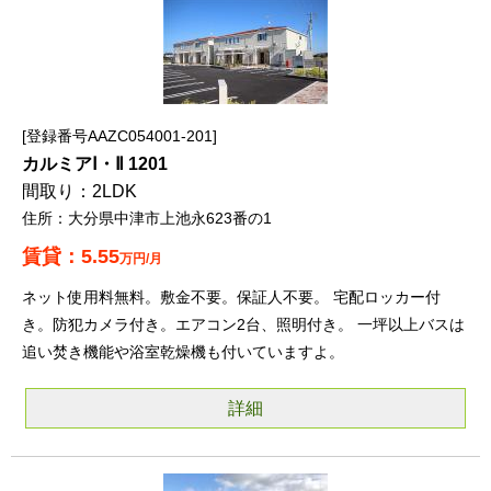
登録番号AAZC054001-201
カルミアⅠ・Ⅱ 1201
2LDK
大分県中津市上池永623番の1
5.55
万円/月
ネット使用料無料。敷金不要。保証人不要。 宅配ロッカー付
き。防犯カメラ付き。エアコン2台、照明付き。 一坪以上バスは
追い焚き機能や浴室乾燥機も付いていますよ。
詳細