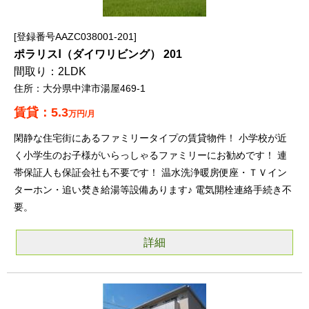
登録番号AAZC038001-201
ポラリスⅠ（ダイワリビング） 201
2LDK
大分県中津市湯屋469-1
5.3
万円/月
閑静な住宅街にあるファミリータイプの賃貸物件！ 小学校が近
く小学生のお子様がいらっしゃるファミリーにお勧めです！ 連
帯保証人も保証会社も不要です！ 温水洗浄暖房便座・ＴＶイン
ターホン・追い焚き給湯等設備あります♪ 電気開栓連絡手続き不
要。
詳細