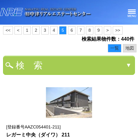
<<
<
1
2
3
4
5
6
7
8
9
>
>>
検索結果物件数：440件
一覧
地図
検 索
▼
登録番号AAZC054401-211
レガーミ中央（ダイワ） 211