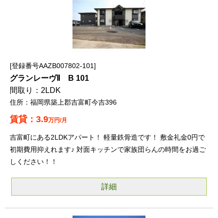
登録番号AAZB007802-101
グランレーヴⅡ B 101
2LDK
福岡県築上郡吉富町今吉396
3.9
万円/月
吉富町にある2LDKアパート！ 軽量鉄骨造です！ 敷金礼金0円で
初期費用抑えれます♪ 対面キッチンで家族団らんの時間をお過ご
しください！！
詳細