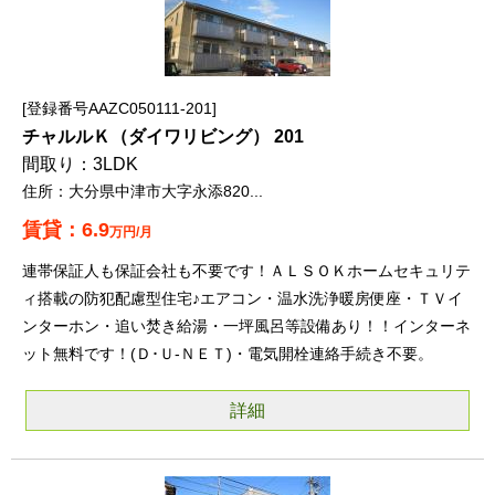
登録番号AAZC050111-201
チャルルＫ（ダイワリビング） 201
3LDK
大分県中津市大字永添820...
6.9
万円/月
連帯保証人も保証会社も不要です！ＡＬＳＯＫホームセキュリテ
ィ搭載の防犯配慮型住宅♪エアコン・温水洗浄暖房便座・ＴＶイ
ンターホン・追い焚き給湯・一坪風呂等設備あり！！インターネ
ット無料です！(Ｄ･Ｕ-ＮＥＴ)・電気開栓連絡手続き不要。
詳細