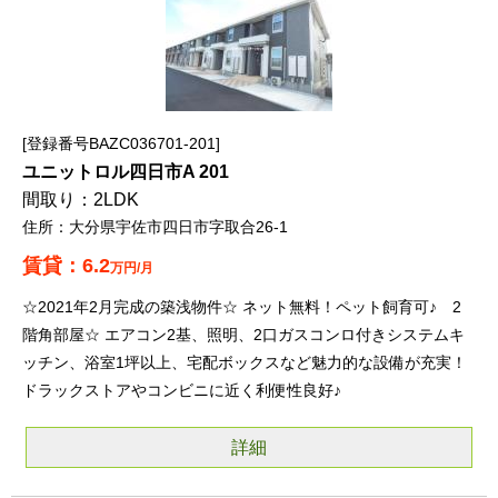
登録番号BAZC036701-201
ユニットロル四日市A 201
2LDK
大分県宇佐市四日市字取合26-1
6.2
万円/月
☆2021年2月完成の築浅物件☆ ネット無料！ペット飼育可♪ 2
階角部屋☆ エアコン2基、照明、2口ガスコンロ付きシステムキ
ッチン、浴室1坪以上、宅配ボックスなど魅力的な設備が充実！
ドラックストアやコンビニに近く利便性良好♪
詳細