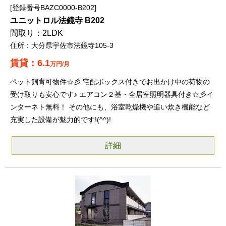
登録番号BAZC0000-B202
ユニットロル法鏡寺 B202
2LDK
大分県宇佐市法鏡寺105-3
6.1
万円/月
ペット飼育可物件☆彡 宅配ボックス付きでお出かけ中の荷物の
受け取りも安心です♪ エアコン２基・全居室照明器具付き☆彡イ
ンターネト無料！ その他にも、浴室乾燥機や追い炊き機能など
充実した設備が魅力的です!(^^)!
詳細