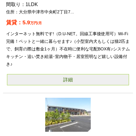
1LDK
大分県中津市中央町2丁目7...
5.9
万円/月
インターネット無料です!（D.U-NET。回線工事後使用可）Wi-Fi
完備！ペットと一緒に暮らせます♪（小型室内犬もしくは猫2匹ま
で、飼育の際は敷金1ヶ月）不在時に便利な宅配BOX有♪システム
キッチン・追い焚き給湯･室内物干・居室照明など嬉しい設備付
き♪
詳細