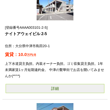
登録番号AAAA003101-2-5
ナイトアウェイビル 2-5
大分県中津市島田20-1
10.0
万円/月
上下水道貸主負担。内装オーナー負担。ゴミ収集貸主負担。1年
未満家賃1ヶ月短期違約金。 中津の繫華街でお店を開いてみませ
んか(*^^*)
詳細