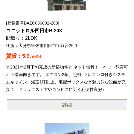
登録番号BAZC036802-203
ユニットロル四日市B 203
2LDK
大分県宇佐市四日市字取合26-1
5.9
万円/月
☆2021年2月下旬完成の新築物件☆ ネット無料！ ペット飼育可
♪ 2階南向きです。 エアコン2基、照明、2口コンロ付きシステ
ムキッチン、浴室1坪以上、宅配ボックスなど魅力的な設備が充
実！ ドラックストアやコンビニに近く利便性良好♪
詳細