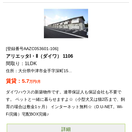
登録番号AAZC053601-106
アリエッタⅠ・Ⅱ（ダイワ） 1106
1LDK
大分県中津市金手字深町15...
5.7
万円/月
ダイワハウスの新築物件です。連帯保証人も保証会社も不要で
す。 ペットと一緒に暮らせますよ☆（小型犬又は猫2匹まで、飼
育の場合は敷金1ヶ月） インターネット無料☆（D.U-NET。Wi-
Fi完備）宅配BOX完備♪
詳細