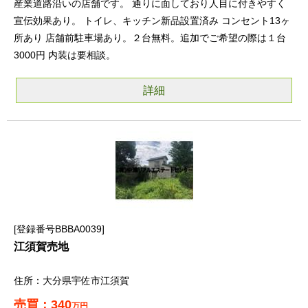
産業道路沿いの店舗です。 通りに面しており人目に付きやすく
宣伝効果あり。 トイレ、キッチン新品設置済み コンセント13ヶ
所あり 店舗前駐車場あり。２台無料。追加でご希望の際は１台
3000円 内装は要相談。
詳細
登録番号BBBA0039
江須賀売地
大分県宇佐市江須賀
340
万円