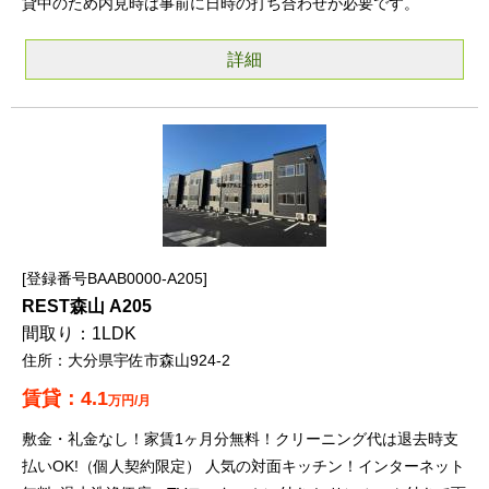
貸中のため内見時は事前に日時の打ち合わせが必要です。
詳細
登録番号BAAB0000-A205
REST森山 A205
1LDK
大分県宇佐市森山924-2
4.1
万円/月
敷金・礼金なし！家賃1ヶ月分無料！クリーニング代は退去時支
払いOK!（個人契約限定） 人気の対面キッチン！インターネット