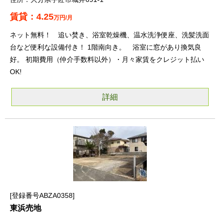
4.25
万円/月
ネット無料！ 追い焚き、浴室乾燥機、温水洗浄便座、洗髪洗面
台など便利な設備付き！ 1階南向き。 浴室に窓があり換気良
好。 初期費用（仲介手数料以外）・月々家賃をクレジット払い
OK!
詳細
登録番号ABZA0358
東浜売地