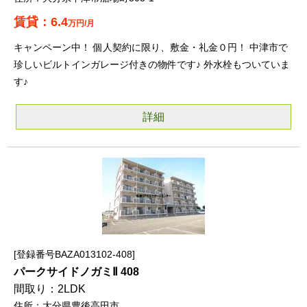
6.4
万円/月
キャンペーン中！ 個人契約に限り、敷金・礼金０円！ 中津市で
珍しいビルトインガレージ付きの物件です♪ 外水栓もついていま
す♪
詳細
登録番号BAZA013102-408
パークサイドノガミⅡ 408
2LDK
大分県豊後高田市