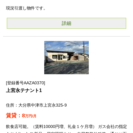
現況引渡し物件です。
詳細
登録番号AAZA0370
上宮永テナント1
大分県中津市上宮永325-9
8
万円/月
飲食店可能。（賃料10000円増、礼金１ケ月増） ガス会社の指定