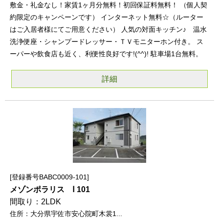
敷金・礼金なし！家賃1ヶ月分無料！初回保証料無料！ （個人契
約限定のキャンペーンです） インターネット無料☆（ルーター
はご入居者様にてご用意ください） 人気の対面キッチン♪ 温水
洗浄便座・シャンプードレッサー・ＴＶモニターホン付き。 ス
ーパーや飲食店も近く、利便性良好です!(^^)! 駐車場1台無料。
詳細
登録番号BABC0009-101
メゾンポラリス Ⅰ 101
2LDK
大分県宇佐市安心院町木裳1...