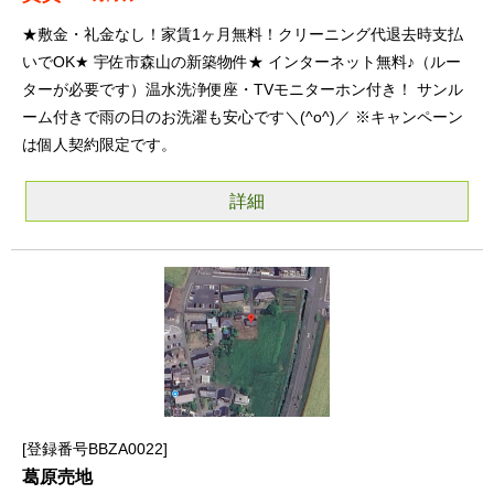
★敷金・礼金なし！家賃1ヶ月無料！クリーニング代退去時支払
いでOK★ 宇佐市森山の新築物件★ インターネット無料♪（ルー
ターが必要です）温水洗浄便座・TVモニターホン付き！ サンル
ーム付きで雨の日のお洗濯も安心です＼(^o^)／ ※キャンペーン
は個人契約限定です。
詳細
登録番号BBZA0022
葛原売地