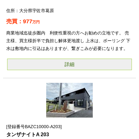
大分県宇佐市葛原
977
万円
商業地域迄徒歩圏内 利便性重視の方へお勧めの立地です。 売
主様、買主様折半で負担し解体更地渡し 上水は、ボーリング 下
水は敷地内に引込はありますが、繋ぎこみが必要になります。
詳細
登録番号BAZC10000-A203
タンザナイトA 203