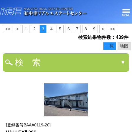
<<
<
1
2
3
4
5
6
7
8
9
>
>>
検索結果物件数：439件
一覧
地図
検 索
▼
登録番号BAAA0119-26