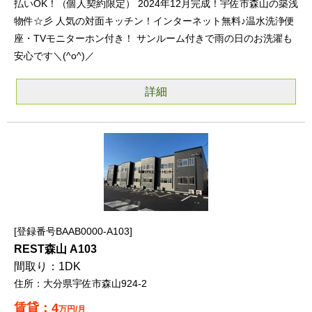
払いOK！（個人契約限定） 2024年12月完成！宇佐市森山の築浅
物件☆彡 人気の対面キッチン！インターネット無料♪温水洗浄便
座・TVモニターホン付き！ サンルーム付きで雨の日のお洗濯も
安心です＼(^o^)／
詳細
登録番号BAAB0000-A103
REST森山 A103
1DK
大分県宇佐市森山924-2
4
万円/月