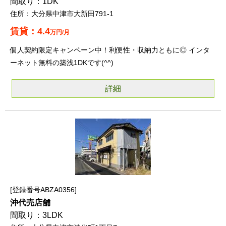
1DK
大分県中津市大新田791-1
4.4
万円/月
個人契約限定キャンペーン中！利便性・収納力ともに◎ インタ
ーネット無料の築浅1DKです(^^)
詳細
登録番号ABZA0356
沖代売店舗
3LDK