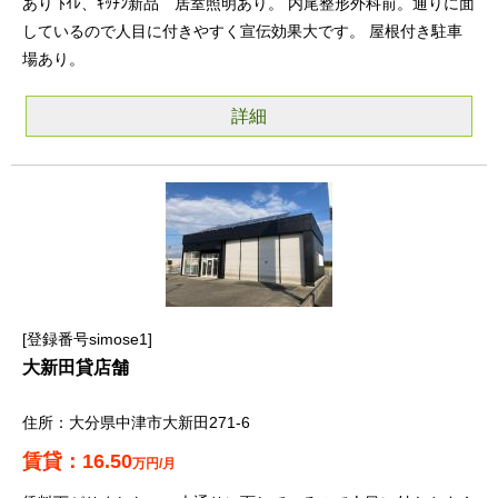
あり ﾄｲﾚ、ｷｯﾁﾝ新品 居室照明あり。 内尾整形外科前。通りに面
しているので人目に付きやすく宣伝効果大です。 屋根付き駐車
場あり。
詳細
登録番号simose1
大新田貸店舗
大分県中津市大新田271-6
16.50
万円/月