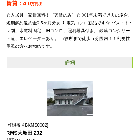
4.0
万円/月
☆入居月 家賃無料！（家賃のみ）☆ ※1年未満で退去の場合、
短期解約違約金0.5ヶ月分あり 電気コンロ新品です☆ バス・トイ
レ別。水道料固定。IHコンロ、照明器具付き。 鉄筋コンクリー
ト造、エレベーターあり。 市役所まで徒歩５分圏内！！利便性
重視の方へお勧めです。
詳細
登録番号BKMS0002
RMS大新田 202