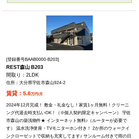
登録番号BAAB0000-B203
REST森山 B203
2LDK
大分県宇佐市森山924-2
5.6
万円/月
2024年12月完成！ 敷金・礼金なし！家賃1ヶ月無料！クリーニ
ング代退去時支払いOK！（※個人契約限定キャンペーン） 宇佐
市森山の築浅物件★ インターネット無料♪（ルーターが必要で
す） 温水洗浄便座・TVモニターホン付き！ 2か所のウォークイ
ンクローゼットで収納も充実してます♪ サンルーム付きで雨の日