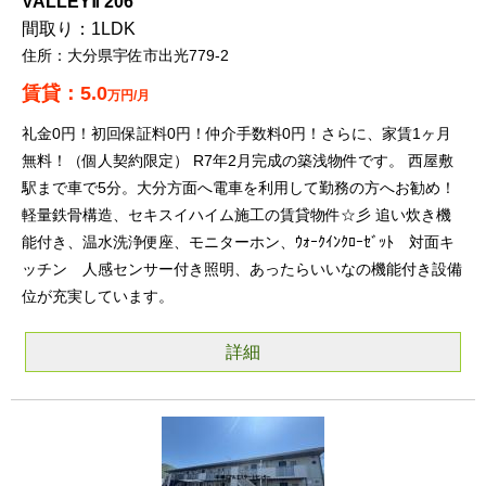
VALLEYⅡ 206
1LDK
大分県宇佐市出光779-2
5.0
万円/月
礼金0円！初回保証料0円！仲介手数料0円！さらに、家賃1ヶ月
無料！（個人契約限定） R7年2月完成の築浅物件です。 西屋敷
駅まで車で5分。大分方面へ電車を利用して勤務の方へお勧め！
軽量鉄骨構造、セキスイハイム施工の賃貸物件☆彡 追い炊き機
能付き、温水洗浄便座、モニターホン、ｳｫｰｸｲﾝｸﾛｰｾﾞｯﾄ 対面キ
ッチン 人感センサー付き照明、あったらいいなの機能付き設備
位が充実しています。
詳細