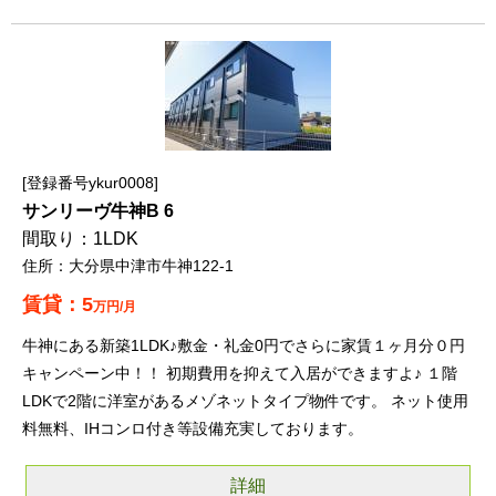
登録番号ykur0008
サンリーヴ牛神B 6
1LDK
大分県中津市牛神122-1
5
万円/月
牛神にある新築1LDK♪敷金・礼金0円でさらに家賃１ヶ月分０円
キャンペーン中！！ 初期費用を抑えて入居ができますよ♪ １階
LDKで2階に洋室があるメゾネットタイプ物件です。 ネット使用
料無料、IHコンロ付き等設備充実しております。
詳細