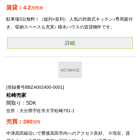
4.2
万円/月
駐車場3台無料！（縦列+並列） 人気の対面式キッチン♪専用庭付
き。収納スペースも充実♪ 積水ハウスの賃貸物件です。
詳細
登録番号BBZA002400-0001
松崎売家
5DK
大分県宇佐市大字松崎791-1
280
万円
中津高田線沿いで豊後高田市内へのアクセス良好。 ※現在、賃