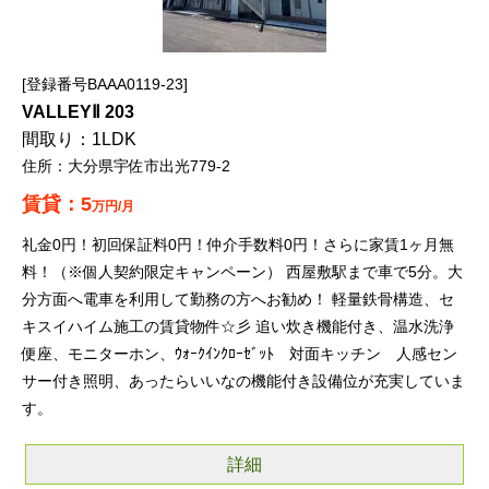
登録番号BAAA0119-23
VALLEYⅡ 203
1LDK
大分県宇佐市出光779-2
5
万円/月
礼金0円！初回保証料0円！仲介手数料0円！さらに家賃1ヶ月無
料！（※個人契約限定キャンペーン） 西屋敷駅まで車で5分。大
分方面へ電車を利用して勤務の方へお勧め！ 軽量鉄骨構造、セ
キスイハイム施工の賃貸物件☆彡 追い炊き機能付き、温水洗浄
便座、モニターホン、ｳｫｰｸｲﾝｸﾛｰｾﾞｯﾄ 対面キッチン 人感セン
サー付き照明、あったらいいなの機能付き設備位が充実していま
す。
詳細