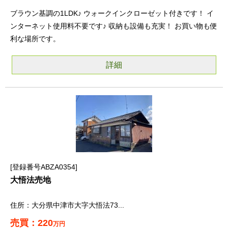
ブラウン基調の1LDK♪ ウォークインクローゼット付きです！ イ
ンターネット使用料不要です♪ 収納も設備も充実！ お買い物も便
利な場所です。
詳細
登録番号ABZA0354
大悟法売地
大分県中津市大字大悟法73...
220
万円