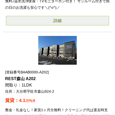
無料♪温水洗浄便座・TVモニターホン付き！ サンルーム付きで雨
の日のお洗濯も安心です＼(^o^)／
詳細
登録番号BAAB0000-A202
REST森山 A202
1LDK
大分県宇佐市森山924-2
4.1
万円/月
敷金・礼金なし！家賃1ヶ月分無料！クリーニング代は退去時支