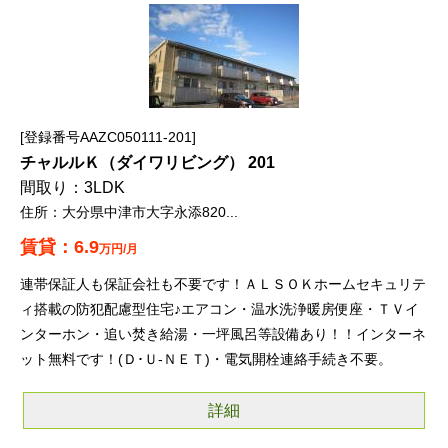
登録番号AAZC050111-201
チャルルＫ（ダイワリビング） 201
3LDK
大分県中津市大字永添820...
6.9
万円/月
連帯保証人も保証会社も不要です！ＡＬＳＯＫホームセキュリテ
ィ搭載の防犯配慮型住宅♪エアコン・温水洗浄暖房便座・ＴＶイ
ンターホン・追い焚き給湯・一坪風呂等設備あり！！インターネ
ット無料です！(Ｄ･Ｕ-ＮＥＴ)・電気開栓連絡手続き不要。
詳細