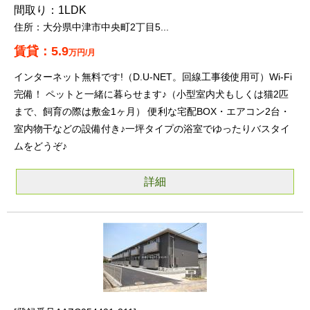
1LDK
大分県中津市中央町2丁目5...
5.9
万円/月
インターネット無料です!（D.U-NET。回線工事後使用可）Wi-Fi
完備！ ペットと一緒に暮らせます♪（小型室内犬もしくは猫2匹
まで、飼育の際は敷金1ヶ月） 便利な宅配BOX・エアコン2台・
室内物干などの設備付き♪一坪タイプの浴室でゆったりバスタイ
ムをどうぞ♪
詳細