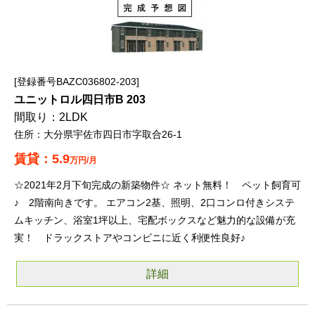
登録番号BAZC036802-203
ユニットロル四日市B 203
2LDK
大分県宇佐市四日市字取合26-1
5.9
万円/月
☆2021年2月下旬完成の新築物件☆ ネット無料！ ペット飼育可
♪ 2階南向きです。 エアコン2基、照明、2口コンロ付きシステ
ムキッチン、浴室1坪以上、宅配ボックスなど魅力的な設備が充
実！ ドラックストアやコンビニに近く利便性良好♪
詳細