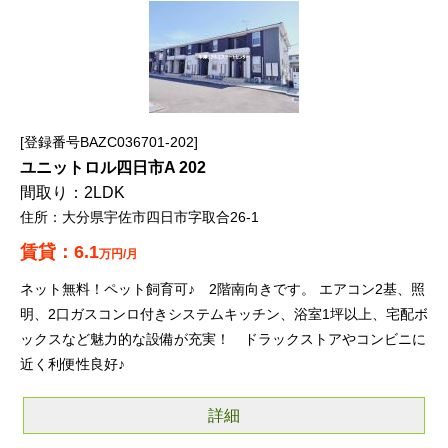
登録番号BAZC036701-202
ユニットロル四日市A 202
2LDK
大分県宇佐市四日市字取合26-1
6.1
万円/月
ネット無料！ペット飼育可♪ 2階南向きです。 エアコン2基、照
明、2口ガスコンロ付きシステムキッチン、浴室1坪以上、宅配ボ
ックスなど魅力的な設備が充実！ ドラックストアやコンビニに
近く利便性良好♪
詳細