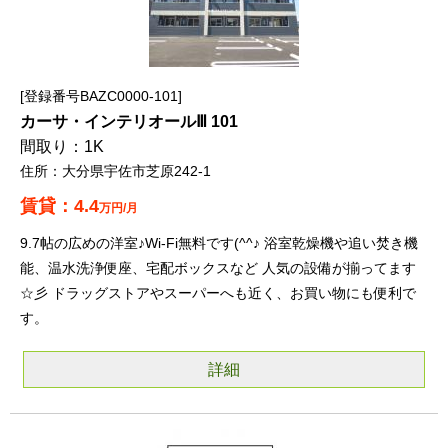
登録番号BAZC0000-101
カーサ・インテリオールⅢ 101
1K
大分県宇佐市芝原242-1
4.4
万円/月
9.7帖の広めの洋室♪Wi-Fi無料です(^^♪ 浴室乾燥機や追い焚き機
能、温水洗浄便座、宅配ボックスなど 人気の設備が揃ってます
☆彡 ドラッグストアやスーパーへも近く、お買い物にも便利で
す。
詳細