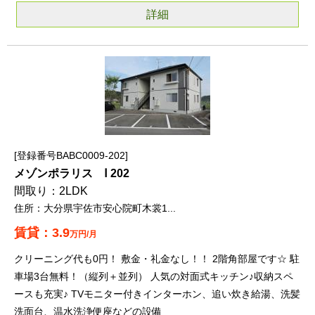
詳細
登録番号BABC0009-202
メゾンポラリス Ⅰ 202
2LDK
大分県宇佐市安心院町木裳1...
3.9
万円/月
クリーニング代も0円！ 敷金・礼金なし！！ 2階角部屋です☆ 駐
車場3台無料！（縦列＋並列） 人気の対面式キッチン♪収納スペ
ースも充実♪ TVモニター付きインターホン、追い炊き給湯、洗髪
洗面台、温水洗浄便座などの設備