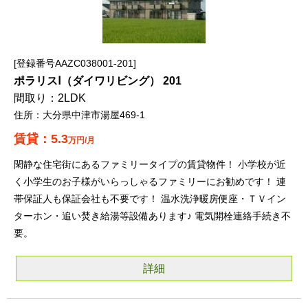
登録番号AAZC038001-201
ポラリスⅠ（ダイワリビング） 201
2LDK
大分県中津市湯屋469-1
5.3
万円/月
閑静な住宅街にあるファミリータイプの賃貸物件！ 小学校が近
く小学生のお子様がいらっしゃるファミリーにお勧めです！ 連
帯保証人も保証会社も不要です！ 温水洗浄暖房便座・ＴＶイン
ターホン・追い焚き給湯等設備あります♪ 電気開栓連絡手続き不
要。
詳細