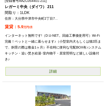
登録番号AAZC054401-211
レガーミ中央（ダイワ） 211
1LDK
大分県中津市中央町2丁目7...
5.9
万円/月
インターネット無料です!（D.U-NET。回線工事後使用可）Wi-Fi
完備！ペットと一緒に暮らせます♪（小型室内犬もしくは猫2匹ま
で、飼育の際は敷金1ヶ月）不在時に便利な宅配BOX有♪システム
キッチン・追い焚き給湯･室内物干・居室照明など嬉しい設備付
き♪
詳細