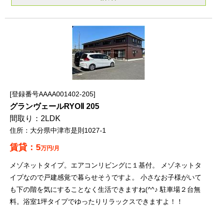
登録番号AAAA001402-205
グランヴェールRYOⅡ 205
2LDK
大分県中津市是則1027-1
5
万円/月
メゾネットタイプ。エアコンリビングに１基付。 メゾネットタ
イプなので戸建感覚で暮らせそうですよ。 小さなお子様がいて
も下の階を気にすることなく生活できますね(^^♪ 駐車場２台無
料。浴室1坪タイプでゆったりリラックスできますよ！！