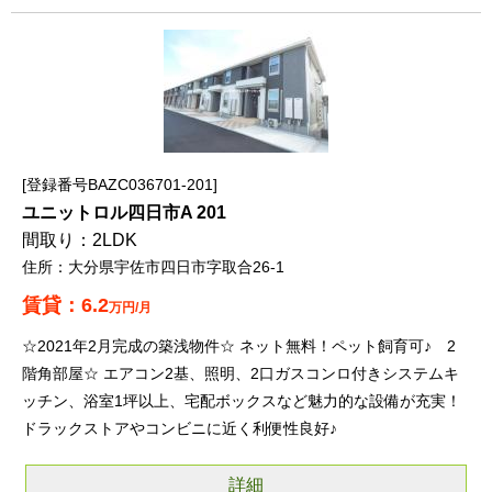
登録番号BAZC036701-201
ユニットロル四日市A 201
2LDK
大分県宇佐市四日市字取合26-1
6.2
万円/月
☆2021年2月完成の築浅物件☆ ネット無料！ペット飼育可♪ 2
階角部屋☆ エアコン2基、照明、2口ガスコンロ付きシステムキ
ッチン、浴室1坪以上、宅配ボックスなど魅力的な設備が充実！
ドラックストアやコンビニに近く利便性良好♪
詳細