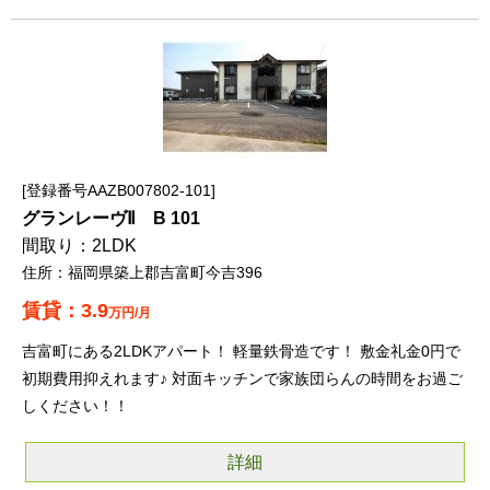
登録番号AAZB007802-101
グランレーヴⅡ B 101
2LDK
福岡県築上郡吉富町今吉396
3.9
万円/月
吉富町にある2LDKアパート！ 軽量鉄骨造です！ 敷金礼金0円で
初期費用抑えれます♪ 対面キッチンで家族団らんの時間をお過ご
しください！！
詳細