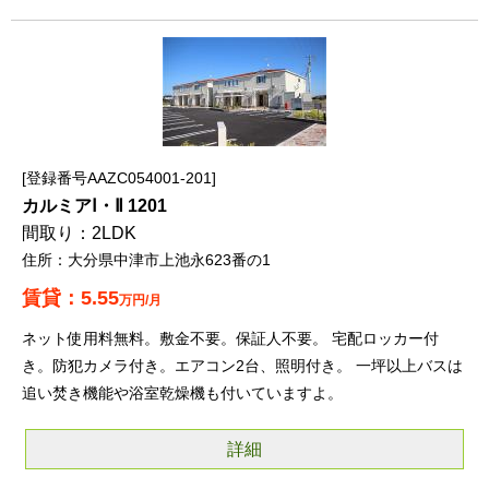
登録番号AAZC054001-201
カルミアⅠ・Ⅱ 1201
2LDK
大分県中津市上池永623番の1
5.55
万円/月
ネット使用料無料。敷金不要。保証人不要。 宅配ロッカー付
き。防犯カメラ付き。エアコン2台、照明付き。 一坪以上バスは
追い焚き機能や浴室乾燥機も付いていますよ。
詳細