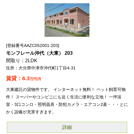
登録番号AAZC052001-203
モンフレール沖代（大東） 203
2LDK
大分県中津市沖代町1丁目4-31
6.3
万円/月
大東建託の貸物件です。 インターネット無料！ ペット飼育可物
件！ スーパーやコンビニにも近く生活に便利な立地！ 一坪浴
室・3口コンロ・照明器具・防犯カメラ・エアコン2基・・・とに
かく設備が充実すぎます。
詳細