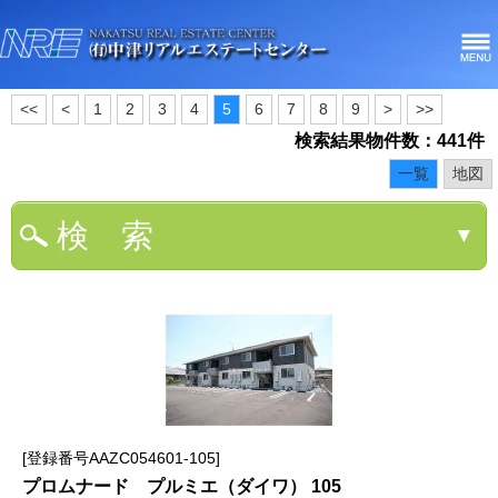
<<
<
1
2
3
4
5
6
7
8
9
>
>>
検索結果物件数：441件
一覧
地図
検 索
▼
登録番号AAZC054601-105
プロムナード プルミエ（ダイワ） 105