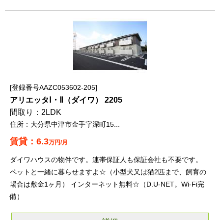
登録番号AAZC053602-205
アリエッタⅠ・Ⅱ（ダイワ） 2205
2LDK
大分県中津市金手字深町15...
6.3
万円/月
ダイワハウスの物件です。連帯保証人も保証会社も不要です。
ペットと一緒に暮らせますよ☆（小型犬又は猫2匹まで、飼育の
場合は敷金1ヶ月） インターネット無料☆（D.U-NET。Wi-Fi完
備）