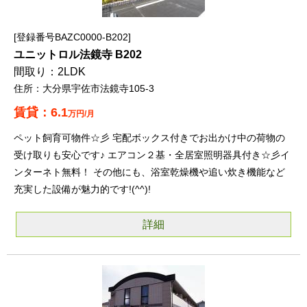
登録番号BAZC0000-B202
ユニットロル法鏡寺 B202
2LDK
大分県宇佐市法鏡寺105-3
6.1
万円/月
ペット飼育可物件☆彡 宅配ボックス付きでお出かけ中の荷物の
受け取りも安心です♪ エアコン２基・全居室照明器具付き☆彡イ
ンターネト無料！ その他にも、浴室乾燥機や追い炊き機能など
充実した設備が魅力的です!(^^)!
詳細