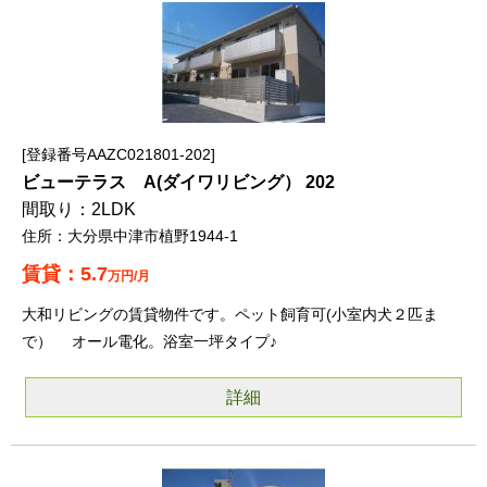
登録番号AAZC021801-202
ビューテラス A(ダイワリビング） 202
2LDK
大分県中津市植野1944-1
5.7
万円/月
大和リビングの賃貸物件です。ペット飼育可(小室内犬２匹ま
で） オール電化。浴室一坪タイプ♪
詳細