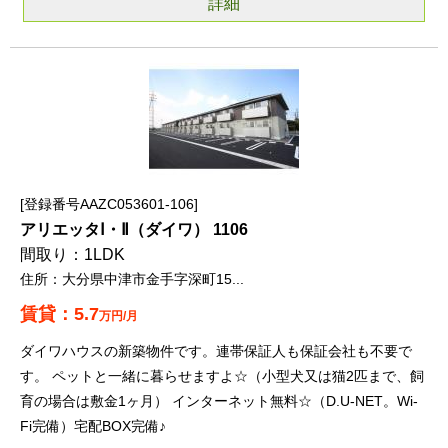
詳細
登録番号AAZC053601-106
アリエッタⅠ・Ⅱ（ダイワ） 1106
1LDK
大分県中津市金手字深町15...
5.7
万円/月
ダイワハウスの新築物件です。連帯保証人も保証会社も不要で
す。 ペットと一緒に暮らせますよ☆（小型犬又は猫2匹まで、飼
育の場合は敷金1ヶ月） インターネット無料☆（D.U-NET。Wi-
Fi完備）宅配BOX完備♪